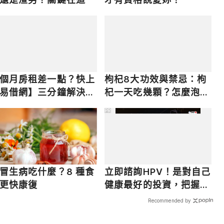
個月房租差一點？快上
枸杞8大功效與禁忌：枸
易借網】三分鐘解決燃
杞一天吃幾顆？怎麼泡？
之急
副作用一次看
PR
冒生病吃什麼？8 種食
立即諮詢HPV！是對自己
更快康復
健康最好的投資，把握現
在不嫌晚！
Recommended by