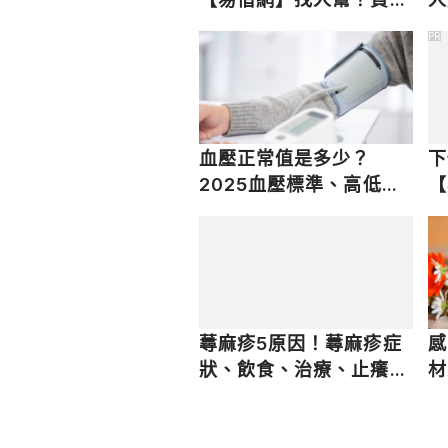
快速到位
PR
血壓正常值是多少？
下
2025血壓標準、高低血
【
壓範圍一次懂
眉
蕁麻疹5原因！蕁麻疹症
感
狀、飲食、治療、止癢緊
材
急處理一次懂