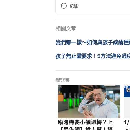
10.
http://www.parents.com/kids
紀錄
about-money/?slideId=37242
. 
現行版本
9 ways to teach your kids abou
相關文章
2021/03/25
to-teach-your-kids-about-mone
文： 
Chuck Huang
我們都一樣～如何與孩子談論種
醫學審稿：
賴建翰醫師
由 
周士閔
 更新
孩子無止盡要求！5方法避免過
熱門推薦
PR
PR
臨時需要小額週轉？上
1
【易借網】找人幫！資金
人