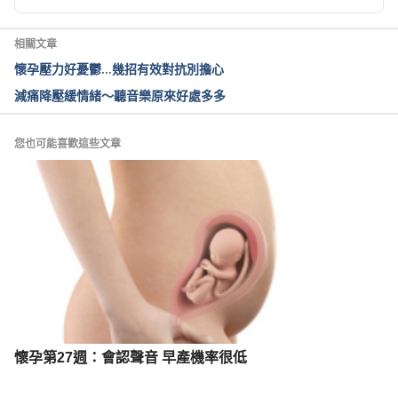
Is it safe to use a hot tub during pregnancy? 
https://www.mayoclinic.org/healthy-
相關文章
lifestyle/pregnancy-week-by-week/expert-
懷孕壓力好憂鬱...幾招有效對抗別擔心
answers/pregnancy-and-hot-tubs/faq-20057844
減痛降壓緩情緒～聽音樂原來好處多多
您也可能喜歡這些文章
懷孕第27週：會認聲音 早產機率很低