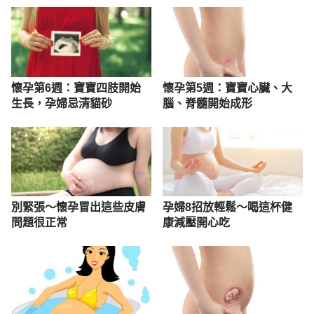
懷孕第6週：寶寶四肢開始
懷孕第5週：寶寶心臟、大
生長，孕婦忌清貓砂
腦、脊髓開始成形
別緊張～懷孕冒出這些皮膚
孕婦8招放輕鬆～喝這杯健
問題很正常
康減壓開心吃