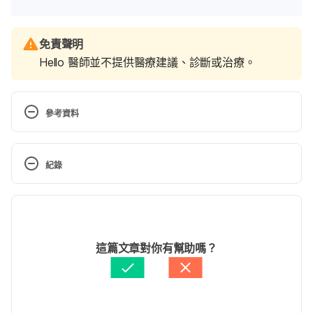
免責聲明
Hello 醫師並不提供醫療建議、診斷或治療。
參考資料
Pregnant in a Hot Tub. 
https://americanpregnancy.org/pregnancy-
紀錄
health/hot-tubs-during-pregnancy/
現行版本
Hot Tubs and Pregnancy: Safety and Risks. 
https://www.healthline.com/health/pregnancy/hot-
2022/06/14
tubs
文： 
Adam Wu
這篇文章對你有幫助嗎？
醫學審稿：
賴建翰醫師
Is it OK to use a hot tub during early pregnancy? 
由 
周士閔
 更新
https://utswmed.org/medblog/pregnancy-hot-tub/