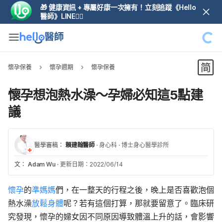
🎁 健康資訊 + 專屬好康一次擁有！立刻追蹤《Hello
醫師》LINE👆🏼
懷孕保養
懷孕週期
懷孕保養
懷孕想泡熱水澡～孕婦必知這5點建
議
醫學審稿：
賴建翰醫師
·
身心科
·
博士身心醫學診所
文：
Adam Wu
·
更新日期：2022/06/14
懷孕
的
準媽媽
們，在一整天的行程之後，晚上是否喜歡泡個
熱水澡
放鬆身體
呢？若有這個打算，那就要留意了。臨床研
究發現，懷孕的婦女因不同原因導致體溫上升的話，會影響