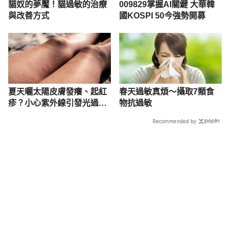
貓奴的夢魘！貓過敏的治療
009829掌握AI關鍵 大華韓
與改善方式
國KOSPI 50今強勢開募
夏天曬太陽皮膚發癢、起紅
春天過敏真煩～攝取7類食
疹？小心紫外線引發光過
物抗過敏
敏！6大症狀你中了嗎
Recommended by
載入中