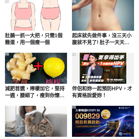
PR
PR
肚腩一抓一大把，只需1個
起床就先做件事，沒三天小
雞蛋，用一個瘦一個
腹就不見了! 肚子一天天變
小！
PR
PR
減肥首選，檸檬加它，堅持
伴侶和妳一起預防HPV，才
一週，腰細了，瘦到你懷疑
有資格說愛妳！
人生
PR