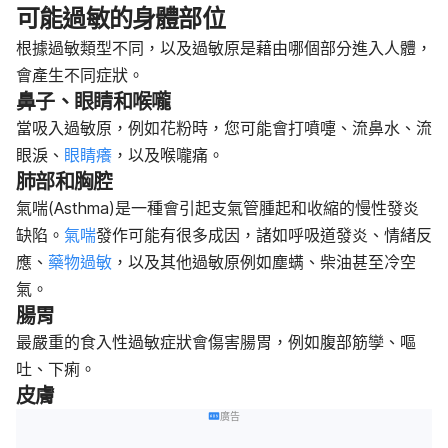
可能過敏的身體部位
根據過敏類型不同，以及過敏原是藉由哪個部分進入人體，
會產生不同症狀。
鼻子、眼睛和喉嚨
當吸入過敏原，例如花粉時，您可能會打噴嚏、流鼻水、流
眼淚、
眼睛癢
，以及喉嚨痛。
肺部和胸腔
氣喘(Asthma)是一種會引起支氣管腫起和收縮的慢性發炎
缺陷。
氣喘
發作可能有很多成因，諸如呼吸道發炎、情緒反
應、
藥物過敏
，以及其他過敏原例如塵螨、柴油甚至冷空
氣。
腸胃
最嚴重的食入性過敏症狀會傷害腸胃，例如腹部筋孿、嘔
吐、下痢。
皮膚
廣告