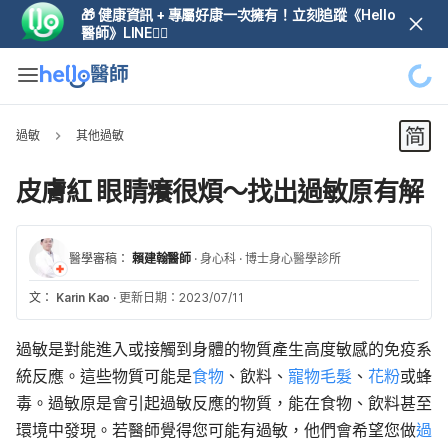
🎁 健康資訊 + 專屬好康一次擁有！立刻追蹤《Hello
醫師》LINE👆🏼
過敏
其他過敏
皮膚紅 眼睛癢很煩～找出過敏原有解
醫學審稿：
賴建翰醫師
·
身心科
·
博士身心醫學診所
文：
Karin Kao
·
更新日期：2023/07/11
過敏是對能進入或接觸到身體的物質產生高度敏感的免疫系
統反應。這些物質可能是
食物
、飲料、
寵物毛髮
、
花粉
或蜂
毒。過敏原是會引起過敏反應的物質，能在食物、飲料甚至
環境中發現。若醫師覺得您可能有過敏，他們會希望您做
過