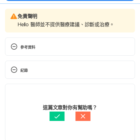
免責聲明
Hello 醫師並不提供醫療建議、診斷或治療。
參考資料
What is allergy ? 
http://www.allergy.org.au/patients/about-
紀錄
allergy/what-is-allergy. Accessed October 19, 
2016.Allergy testing.
現行版本
http://www.allergy.org.au/patients/allergy-
2023/07/11
testing/allergy-testing. Accessed October 19, 2016. 
文： 
Karin Kao
這篇文章對你有幫助嗎？
Allergy testing.
醫學審稿：
賴建翰醫師
由 
張凱安 Kyle Chang
 更新
http://www.healthline.com/health/allergy-
testing#Overview1. Accessed October 19, 2016.