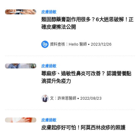
皮膚過敏
類固醇藥膏副作用很多？6大迷思破解！正
確皮膚擦法公開
資料查核：
Hello 醫師
 •
2023/12/26
皮膚過敏
蕁麻疹、過敏性鼻炎可改善？ 認識營養點
滴提升免疫力
文：
許崇恩醫師
•
2022/08/23
皮膚過敏
皮膚起疹好可怕！阿莫西林皮疹的照護