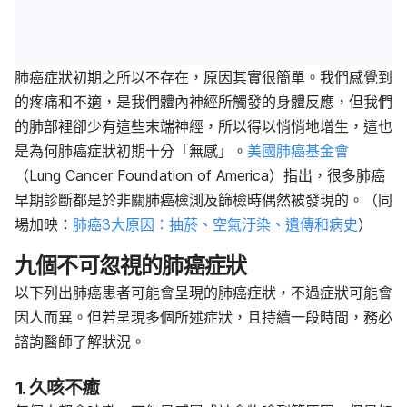
肺癌症狀初期之所以不存在，原因其實很簡單。
我們感覺到
的疼痛和不適，是我們體內神經所觸發的身體反應，但我們
的肺部裡卻少有這些末端神經，所以得以悄悄地增生，這也
是為何肺癌症狀初期十分「無感」。
美國肺癌基金會
（Lung Cancer Foundation of America）指出，很多肺癌
早期診斷都是於非關肺癌檢測及篩檢時偶然被發現的。（同
場加映：
肺癌3大原因：抽菸、空氣汙染、遺傳和病史
）
九個不可忽視的肺癌症狀
以下列出肺癌患者可能會呈現的肺癌症狀，不過症狀可能會
因人而異。但若呈現多個所述症狀，且持續一段時間，務必
諮詢醫師了解狀況。
1. 久咳不癒