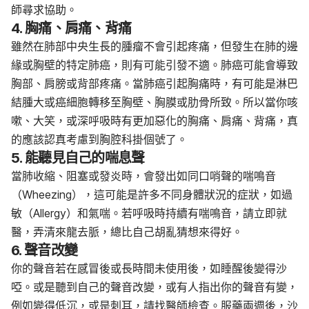
師尋求協助。
4. 胸痛、肩痛、背痛
雖然在肺部中央生長的腫瘤不會引起疼痛，但發生在肺的邊
緣或胸壁的特定肺癌，則有可能引發不適。肺癌可能會導致
胸部、肩膀或背部疼痛。當肺癌引起胸痛時，有可能是淋巴
結腫大或癌細胞轉移至胸壁、胸膜或肋骨所致。所以當你咳
嗽、大笑，或深呼吸時有更加惡化的胸痛、肩痛、背痛，真
的應該認真考慮到胸腔科掛個號了。
5. 能聽見自己的喘息聲
當肺收縮、阻塞或發炎時，會發出如同口哨聲的喘鳴音
（Wheezing），這可能是許多不同身體狀況的症狀，如過
敏（Allergy）和氣喘。若呼吸時持續有喘鳴音，請立即就
醫，弄清來龍去脈，總比自己胡亂猜想來得好。
6. 聲音改變
你的聲音若在感冒後或長時間未使用後，如睡醒後變得沙
啞。或是聽到自己的聲音改變，或有人指出你的聲音有變，
例如變得低沉，或是刺耳，請找醫師檢查。服藥兩週後，沙