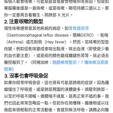
每個人都會咳嗽，可能是感冒或被食物嗆到等原因。但是如
果服藥後還是一直咳嗽，或是咳嗽、嘶啞持續三週以上，那
你一定要再去看醫生、照肺部 X 光片。
2. 注意咳嗽的類型
慢性咳嗽通常是其他疾病的病症，如
胃食道逆流
（Gastroesophageal reflux disease，簡稱GERD）、氣喘
（Asthma）或花粉熱（Hay fever）。然而，若咳嗽的型態
改變，例如從乾咳變成會咳出黏液、咳出血液（即使是少量
的血也要注意），或是痰的顏色變成鐵鏽色等等，就必須去
醫院報到了。（同場加映：
酷酷嗽現警訊！7 種咳嗽沒那麼
簡單
）
3. 沒事也會呼吸急促
如果你經常呼吸急促，這也很有可能是肺癌的症狀。因為腫
瘤擋住了呼吸道，或是肺部周圍的液體變多，擠壓到肺部，
以至於呼吸不順暢。偶爾喘不過氣，是再正常不過的事，我
們也因此常常忽略這一點。但若你在爬樓梯、搬雜物或以往
做起來很輕鬆的正常活動後，會感到無法呼吸，請務必向醫