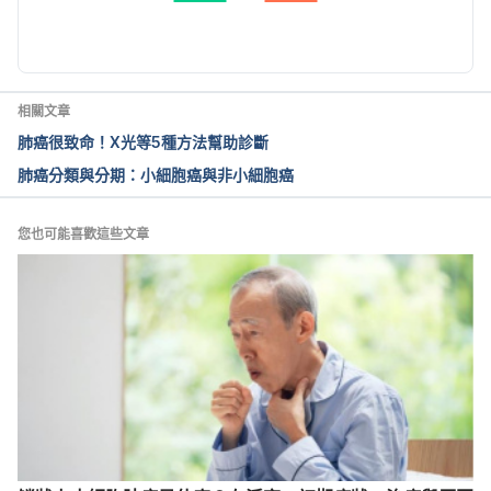
Signs and symptoms of lung cancer. 
https://www.macmillan.org.uk/cancer-information-
and-support/lung-cancer/signs-and-symptoms-of-
lung-cancer Accessed November 11, 2020.
相關文章
肺癌很致命！X光等5種方法幫助診斷
Signs and Symptoms of Lung Cancer. 
肺癌分類與分期：小細胞癌與非小細胞癌
https://www.cancer.org/cancer/lung-
cancer/detection-diagnosis-staging/signs-
symptoms.html Accessed November 11, 2020.
您也可能喜歡這些文章
7 Signs of Lung Cancer You Should Know. 
https://lcfamerica.org/lung-cancer-info/overview/7-
symptoms-lung-cancer/ Accessed November 11, 
2020.
Age-Standardized Rate (World) per 100 000, 
Incidence, Both sexes, in 2022. 
https://gco.iarc.who.int/today/en/dataviz/globe?