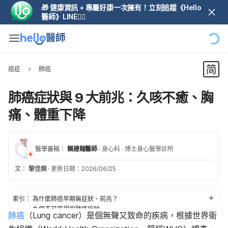
🎁 健康資訊 + 專屬好康一次擁有！立刻追蹤《Hello
醫師》LINE👆🏼
癌症
肺癌
肺癌症狀與 9 大前兆：久咳不癒、胸
痛、體重下降
醫學審稿：
賴建翰醫師
·
身心科
·
博士身心醫學診所
文：
黎佳燊
·
更新日期：2026/06/25
索引：
為什麼肺癌早期無症狀、前兆？
九個不可忽視的肺癌症狀
肺癌
（Lung cancer）是個無聲又致命的疾病，根據世界衛
可能引發的肺癌症候群