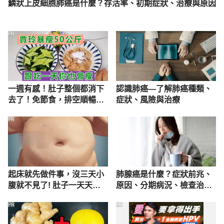
mode=population Accessed Jun 25, 2026.
鱗狀上皮細胞肺癌是什麼？存活率、初期症狀、治療與原因
PR
一週有感！肚子整個都消下
認識肺癌—了解肺癌種類、
去了！免節食，排空順暢就
症狀、風險與治療
夠
PR
起床就先做件事，沒三天小
肺腺癌是什麼？症狀前兆、
腹就不見了! 肚子一天天變
原因、分期病況、檢查治療
小！
一次看
PR
PR