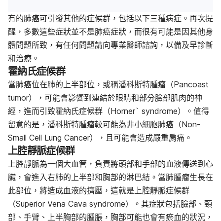
有的肺癌可引發其他的症候群，包括以下三種病症。再次提
醒，多數這些症狀並不是肺癌症狀，而很有可能是因其他身
體問題所致，有任何問題請向專業醫師諮詢，以備及早診斷
和治療。
霍納氏症候群
當肺癌位在肺的上半部位，或稱潘科斯特腫瘤（Pancoast
tumor），可能會影響到連結於眼睛和部分臉部肌肉的神
經，進而引致霍納氏症候群（Horner` syndrome）。值得
留意的是，潘科斯特腫瘤較可能為非小細胞肺癌（Non-
Small Cell Lung Cancer），且可能會造成嚴重肩痛。
上腔靜脈症候群
上腔靜脈為一個大血管，負責將頭部和手部的血液傳送到心
臟，會進入右肺的上半部和胸部的淋巴結。當肺腫瘤生長在
此部位，將造成血液的擠壓，這就是上腔靜脈症候群
（Superior Vena Cava syndrome）。其症狀包括臉部、頸
部、手臂、上半胸部的腫脹，胸部可能也會有瘀血的狀況，