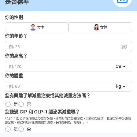
是否標準
你的性別
男性
女性
你的年齡？
（歲）
你的身高？
cm
你的體重
kg
您有興趣了解減重治療或其他減重方法嗎？
是
否
您聽過 GIP 和 GLP-1 腸泌素減重嗎？
*GLP-1 與 GIP 為腸泌素受體促效劑，原用於第二型糖尿病，因能抑制食慾、延緩胃排空並增加
飽足感，經政府核可後也應用於減重，民間慣稱為「瘦瘦針」。
是
否