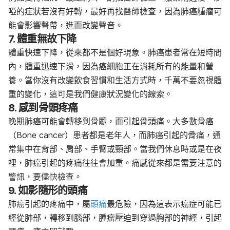
啞的症狀若沒有好轉，最好再找醫師檢查，因為肺癌腫瘤可
能會影響聲帶，進而改變聲音。
7. 體重無故下降
體重快速下降，從來都不是個好現象。肺癌患者常在短時間
內，體重迅速下滑，因為癌細胞正在消耗所有的能量和營
養。當你沒有改變飲食習慣和生活方式時，千萬不要忽視體
重的變化，這可是我們健康狀況變化的線索。
8. 感到骨頭疼痛
晚期肺癌可能會轉移到骨髓，而引起骨頭痛。大多數骨癌
（Bone cancer）患者都是老年人，而肺癌引起的骨痛，通
常集中在背部、肩部、手臂或頸部。當我們休息時或是在夜
裡，肺癌引起的疼痛往往會加重。痛感從來都是需要注意的
警訊，要儘快檢查。
9. 如影隨形的頭痛
肺癌引起的疼痛中，屬
頭痛
最危險，因為這表示癌症可能已
經從肺部，轉移到腦部，腫瘤壓迫到穿過胸部的神經，引起