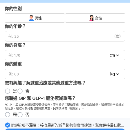
你的性別
男性
女性
你的年齡？
（歲）
你的身高？
cm
你的體重
kg
您有興趣了解減重治療或其他減重方法嗎？
是
否
您聽過 GIP 和 GLP-1 腸泌素減重嗎？
*GLP-1 與 GIP 為腸泌素受體促效劑，原用於第二型糖尿病，因能抑制食慾、延緩胃排空並增加
飽足感，經政府核可後也應用於減重，民間慣稱為「瘦瘦針」。
是
否
關鍵新知不漏接！接收最新的減重趨勢與實用建議，幫你保持最佳狀