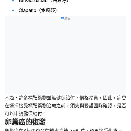
Bevacizumab（癌思婷）
Olaparib（令癌莎）
廣告
不過，許多標靶藥物並無健保給付，價格昂貴，因此，病患
在選擇接受標靶藥物治療之前，須先與醫護團隊確認，是否
可以申請健保給付。
卵巢癌的復發
卵巢癌在3年內復發的機率高達 7~8 成，須再接受化療，