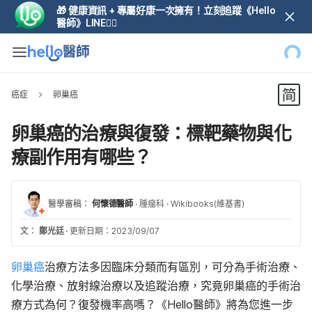
🎁 健康資訊 + 專屬好康一次擁有！立刻追蹤《Hello
醫師》LINE👆🏼
癌症
卵巢癌
卵巢癌的治療與復發：標靶藥物與化
療副作用有哪些？
醫學審稿：
何懷德醫師
·
腫瘤科
·
Wikibooks(維基書)
文：
鄭光廷
·
更新日期：2023/09/07
卵巢癌
治療方法多因臨床分類而有區別，可分為手術治療、
化學治療、放射線治療以及追蹤治療，究竟卵巢癌的手術治
療方式為何？復發機率高嗎？《Hello醫師》將為您進一步