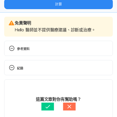
態。
計算
免責聲明
Hello 醫師並不提供醫療建議、診斷或治療。
參考資料
肺癌的標靶治療（中國醫藥大學附設醫院）.  
https://www.cmuh.cmu.edu.tw/HealthEdus/Detail?
紀錄
no=5236  Nov 3, 2020.
現行版本
卵巢癌（國泰醫療財團法人國泰綜合醫院）.  
https://www.cgh.org.tw/ec99/rwd1320/category.as
2023/09/07
p?category_id=951   Nov 3, 2020.
文： 
鄭光廷
這篇文章對你有幫助嗎？
醫學審稿：
何懷德醫師
卵巢癌的分期與治療（財團法人大地之愛癌症基金
由 
Arthur Cheng
 更新
會）.  http://www.cancercare.org.tw/sc_view.asp?