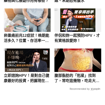
藥物與化療副作用有哪些？
題、末期恐有腹水
PR
卵巢癌前兆12症狀！晚期能
伴侶和妳一起預防HPV，才
活多久？位置、存活率一次
有資格說愛妳！
看
PR
PR
立即諮詢HPV！是對自己健
腹部脂肪的「剋星」找到
康最好的投資，把握現在不
了，常吃這幾物，吃走大肚
嫌晚！
囊，瘦出小蠻腰
Recommended by
載入中