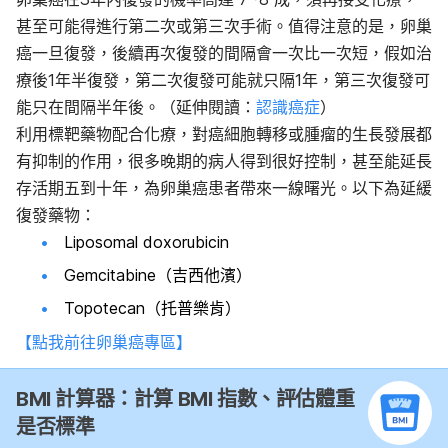
甚至可能得進行第二次或第三次手術。值得注意的是，卵巢
癌一旦復發，後續再次復發的間隔會一次比一次短，假如治
療後1年半復發，第二次復發可能就只隔1年，第三次復發可
能只在間隔半年後。（延伸閱讀：
認識癌症
）
利用標靶藥物配合化療，對癌細胞轉移或腫瘤的生長發展都
有抑制的作用，很多晚期的病人得到很好控制，甚至能延長
存活期五到十年，為卵巢癌患者帶來一線曙光。以下為延緩
復發藥物：
Liposomal doxorubicin
Gemcitabine（吉西他濱）
Topotecan（托普樂肯）
【點我前往卵巢癌專區】
BMI 計算器：計算 BMI 指數、評估體重
是否標準