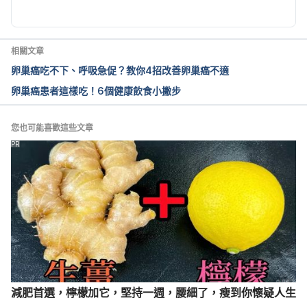
ID=53   Nov 3, 2020.
卵巢癌早期診斷困難、很快轉移、復發率高 已躍升癌
相關文章
症死亡人數第 10 名
卵巢癌吃不下、呼吸急促？教你4招改善卵巢癌不適
卵巢癌患者這樣吃！6個健康飲食小撇步
～國際期刊證實以癌症基因檢測提供卵巢癌個人化防
癌抗癌治療 可延長存活期（奇美醫學中心）.  
http://www.chimei.org.tw/ePhotoAlbum/files/843A5
您也可能喜歡這些文章
2A1D7098E1A2FC4A667F26B86EB.pdf   Nov 3, 
PR
2020.
卵巢癌精準治療 維持療法有效延緩疾病復發（財團法
人台灣癌症基金會）.  
https://www.canceraway.org.tw/page.asp?
IDno=3932   Nov 3, 2020.
減肥首選，檸檬加它，堅持一週，腰細了，瘦到你懷疑人生