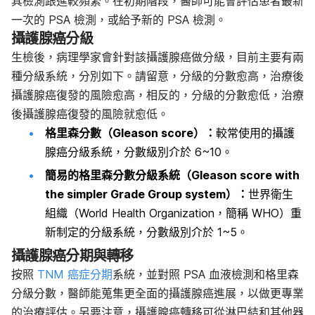
其檢測跟進較頻繁。在初期階段，醫師可能會評估患者最新
一次的 PSA 檢測，或給予新的 PSA 檢測。
攝護腺癌分級
生檢後，病理學家會針對該攝護腺癌做分級，目前主要有兩
種分級系統，分別如下。請留意，分級的分數愈高，治療後
攝護腺癌復發的風險愈高，相反的，分級的分數愈低，治療
後攝護腺癌復發的風險就愈低。
格里森分數（
Gleason score
）：
較常使用的攝護
腺癌分級系統，分數級別介於 6~10。
簡易的格里森分數分級系統（
Gleason score with
the simpler Grade Group system
）：
世界衛生
組織（World Health Organization，簡稱 WHO）重
新制定的分級系統，分數級別介於 1~5。
攝護腺癌分期與轉移
按照
TNM 癌症分期
系統，並對照 PSA 血液檢測和格里森
分級分數，醫師能蒐集更全面的攝護腺癌進展，以做更專業
的治療評估。另要注意，攝護腺癌轉移可從淋巴結和其他器