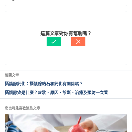
z/a_/advanced-prostate-cancer Accessed 
December 4, 2020.
現行版本
What’s My “Stage”?. https://www.pcf.org/about-
2023/08/15
prostate-cancer/diagnosis-staging-prostate-
文： 
黎佳燊
這篇文章對你有幫助嗎？
cancer/prostate-cancer-staging/ Accessed 
醫學審稿：
何懷德醫師
December 4, 2020.
由 
張凱安 Kyle Chang
 更新
TNM Staging. 
https://www.cancerresearchuk.org/about-
cancer/prostate-cancer/stages/tnm-staging 
相關文章
Accessed December 4, 2020.
攝護腺鈣化：攝護腺結石和鈣化有關係嗎？
攝護腺癌是什麼？症狀、原因、診斷、治療及預防一次看
Types of prostate cancer. 
https://www.cancerresearchuk.org/about-
cancer/prostate-cancer/stages/types Accessed 
您也可能喜歡這些文章
December 4, 2020.