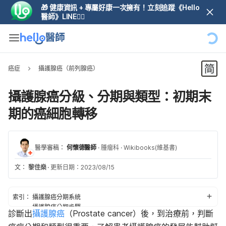
🎁 健康資訊 + 專屬好康一次擁有！立刻追蹤《Hello
醫師》LINE👆🏼
癌症
攝護腺癌（前列腺癌）
攝護腺癌分級、分期與類型：初期末
期的癌細胞轉移
醫學審稿：
何懷德醫師
·
腫瘤科
·
Wikibooks(維基書)
文：
黎佳燊
·
更新日期：2023/08/15
索引：
攝護腺癌分期系統
攝護腺癌分期步驟
診斷出
攝護腺癌
（Prostate cancer）後，到治療前，判斷
攝護腺癌分期