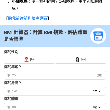
小細胞癌：
屬一種神經內分泌細胞癌，由小圓細胞組
成。
【
點我前往前列腺癌專區
】
BMI 計算器：計算 BMI 指數、評估體重
是否標準
你的性別
男性
女性
你的年齡？
（歲）
你的身高？
cm
你的體重
kg