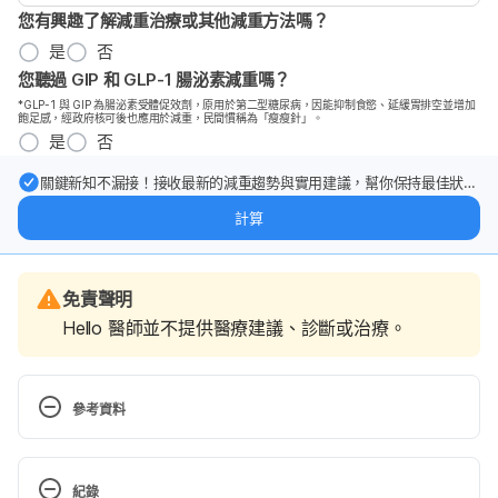
您有興趣了解減重治療或其他減重方法嗎？
是
否
您聽過 GIP 和 GLP-1 腸泌素減重嗎？
*GLP-1 與 GIP 為腸泌素受體促效劑，原用於第二型糖尿病，因能抑制食慾、延緩胃排空並增加
飽足感，經政府核可後也應用於減重，民間慣稱為「瘦瘦針」。
是
否
關鍵新知不漏接！接收最新的減重趨勢與實用建議，幫你保持最佳狀
態。
計算
免責聲明
Hello 醫師並不提供醫療建議、診斷或治療。
參考資料
What is Advanced Prostate Cancer?. 
https://www.urologyhealth.org/urology-a-
紀錄