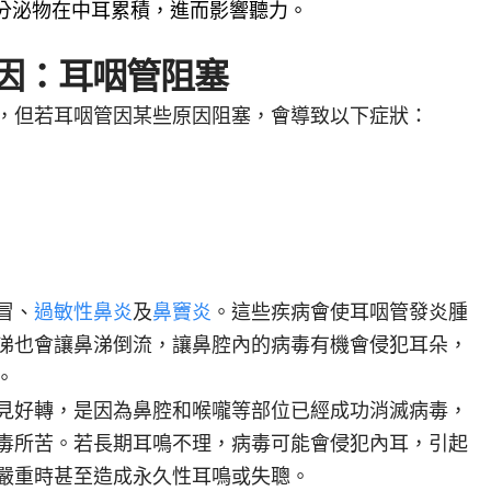
分泌物在中耳累積，進而影響聽力。
因：耳咽管阻塞
，但若耳咽管因某些原因阻塞，會導致以下症狀：
冒、
過敏性鼻炎
及
鼻竇炎
。這些疾病會使耳咽管發炎腫
涕也會讓鼻涕倒流，讓鼻腔內的病毒有機會侵犯耳朵，
。
見好轉，是因為鼻腔和喉嚨等部位已經成功消滅病毒，
毒所苦。若長期耳鳴不理，病毒可能會侵犯內耳，引起
嚴重時甚至造成永久性耳鳴或失聰。