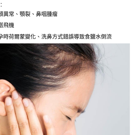
：
顏異常、顎裂、鼻咽腫瘤
搭飛機
孕時荷爾蒙變化、洗鼻方式錯誤導致食鹽水倒流