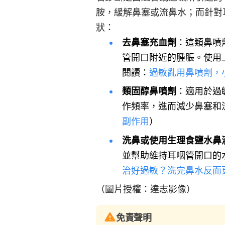
胺，緩解鼻塞或流鼻水；而針對
狀：
去鼻塞充血劑
：這類鼻噴
管開口附近的腫脹。使用
閱讀：
過敏亂用鼻噴劑，
類固醇鼻噴劑
：適用於過
作頻率，進而減少鼻塞和
副作用
）
洗鼻或使用生理食鹽水鼻
並幫助維持耳咽管開口的
治好過敏？洗完鼻水反而
（圖片授權：達志影像）
免責聲明