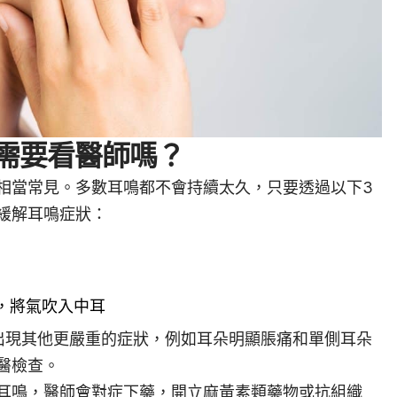
需要看醫師嗎？
相當常見。多數耳鳴都不會持續太久，只要透過以下3
緩解耳鳴症狀：
，將氣吹入中耳
出現其他更嚴重的症狀，例如耳朵明顯脹痛和單側耳朵
醫檢查。
耳鳴，醫師會對症下藥，開立麻黃素類藥物或抗組織