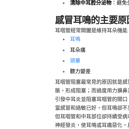
清除中耳腔分泌物
：避免
感冒耳鳴的主要原
耳咽管經常開闔是維持耳朵機能
耳鳴
耳朵痛
頭暈
聽力變差
耳咽管阻塞最常見的原因就是感
脹，形成阻塞；而過度用力擤鼻
引發中耳炎並阻塞耳咽管的開口
當感冒和過敏已好，但耳鳴卻不
但耳咽管和中耳部位卻持續受病
神經發炎，使耳鳴或耳痛惡化，