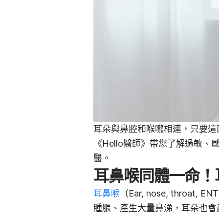
耳朵與鼻腔和喉嚨相連，只要這
《Hello醫師》帶您了解過敏
醫。
耳鼻喉同體一命！
耳鼻喉
（Ear, nose, thr
腫脹、產生大量鼻涕，耳朵也會