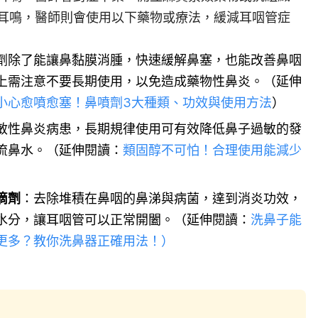
耳鳴，醫師則會使用以下藥物或療法，緩減耳咽管症
劑除了能讓鼻黏膜消腫，快速緩解鼻塞，也能改善鼻咽
上需注意不要長期使用，以免造成藥物性鼻炎。（延伸
小心愈噴愈塞！鼻噴劑3大種類、功效與使用方法
）
敏性鼻炎病患，長期規律使用可有效降低鼻子過敏的發
流鼻水。（延伸閱讀：
類固醇不可怕！合理使用能減少
滴劑
：去除堆積在鼻咽的鼻涕與病菌，達到消炎功效，
水分，讓耳咽管可以正常開闔。（延伸閱讀：
洗鼻子能
更多？教你洗鼻器正確用法！）