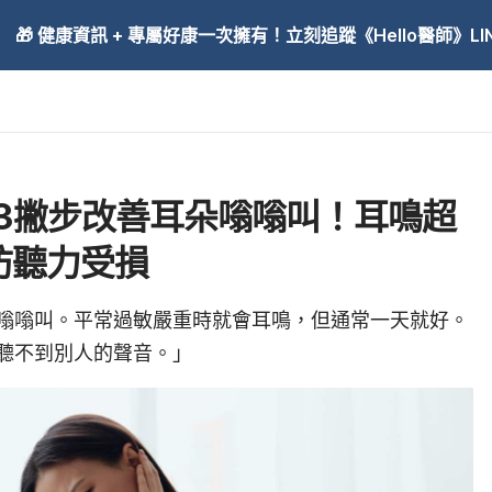
🎁 健康資訊 + 專屬好康一次擁有！立刻追蹤《Hello醫師》LINE
3撇步改善耳朵嗡嗡叫！耳鳴超
防聽力受損
嗡嗡叫。平常過敏嚴重時就會耳鳴，但通常一天就好。
聽不到別人的聲音。」