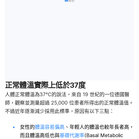
廣告
正常體溫實際上低於37度
人體正常體溫為37℃的說法，來自 19 世紀的一位德國醫
師，觀察並測量超過 25,000 位患者所得出的正常體溫值。
不過近年逐漸減少採用此標準，原因有以下三點：
女性的
體溫容易偏高
、年輕人的體溫也較年長者高，
而且體溫高低也與
基礎代謝率
(Basal Metabolic