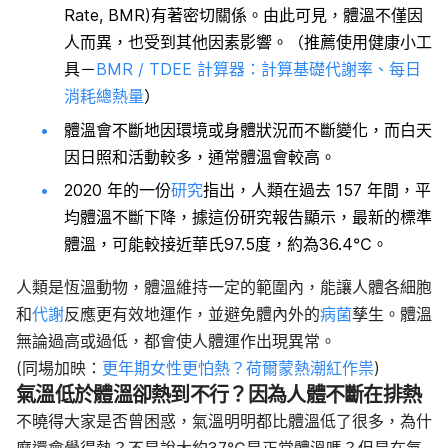
Rate, BMR)有著密切關係。由此可見，體溫不僅因
人而異，也受到其他因素影響。（推薦使用健康小工
具－
BMR / TDEE 計算器：計算基礎代謝率、每日
消耗總熱量
）
體溫會不斷地因環境或身體狀況而不斷變化，而白天
因日照和活動較多，通常體溫會較高。
2020 年的一份
研究
指出，人類在過去 157 年間，平
均體溫不斷下降，據這份研究報告顯示，最新的標準
體溫，可能較接近華氏97.5度，約為36.4℃。
人類是恆溫動物，體溫維持一定的範圍內，能讓人體各細胞
和
代謝
反應更有效地運作，並避免體內外的
病菌
孳生。體溫
無論過高或過低，都會使人體運作出現異常。
(同場加映：
更年期女性更怕熱？荷爾蒙熱潮紅作祟
)
氣溫低於體溫卻熱到不行？因為人體不斷在排熱
不曉得大家是否曾困惑，氣溫明明都比體溫低了很多，為什