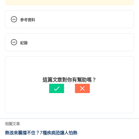
參考資料
Time to redefine normal body temperature? 
https://www.health.harvard.edu/blog/time-to-
紀錄
redefine-normal-body-temperature-
2020031319173 Accessed May 19, 2020.
現行版本
衛福部藥物食品安全週報第758期. 
2021/10/15
https://www.fda.gov.tw/tc/publishotherepaperCont
文： 
周士閔
這篇文章對你有幫助嗎？
ent.aspx?id=1293&tid=3059 Accessed May 20, 
醫學審稿：
賴建翰醫師
2020.
由 
文子齊
 更新
If Our Body Temperature is 37 Degrees Celsius, 
Why Do We Feel Hot When it’s 37 Degrees 
Outside? https://www.scienceabc.com/humans/if-
相關文章
the-body-temperature-is-37-degree-celsius-why-
熱浪來襲擋不住？7種疾病恐讓人怕熱
do-you-feel-hot-when-its-37-degrees-