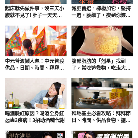
起床就先做件事，沒三天小
減肥首選，檸檬加它，堅持
腹就不見了! 肚子一天天變
一週，腰細了，瘦到你懷疑
小！
人生
PR
中元普渡懶人包：中元普渡
腹部脂肪的「剋星」找到
供品、日期、時間、拜拜流
了，常吃這幾物，吃走大肚
程與禁忌
囊，瘦出小蠻腰
喝酒臉紅原因？喝酒全身紅
拜地基主必看攻略：拜拜節
恐患2疾病！3招助酒精代謝
日、時間、供品食物、擺法
與方向
PR
PR