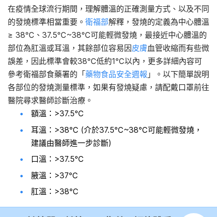
在疫情全球流行期間，理解體溫的正確測量方式、以及不同
的發燒標準相當重要。
衛福部
解釋，發燒的定義為中心體溫
≥ 38℃、37.5℃~38℃可能輕微發燒，最接近中心體溫的
部位為肛溫或耳溫，其餘部位容易因
皮膚
血管收縮而有些微
誤差，因此標準會較38℃低約1℃以內，更多詳細內容可
參考衛福部食藥署的「
藥物食品安全週報
」。以下簡單說明
各部位的發燒測量標準，如果有發燒疑慮，請配戴口罩前往
醫院尋求醫師診斷治療。
額溫：>37.5℃
耳溫：>38℃ (介於37.5℃~38℃可能輕微發燒，
建議由醫師進一步診斷)
口溫：>37.5℃
腋溫：>37℃
肛溫：>38℃