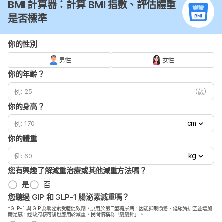
BMI 計算器：計算 BMI 指數、評估體重
是否標準
你的性別
男性
女性
你的年齡？
（歲）
你的身高？
cm
你的體重
kg
您有興趣了解減重治療或其他減重方法嗎？
是
否
您聽過 GIP 和 GLP-1 腸泌素減重嗎？
*GLP-1 與 GIP 為腸泌素受體促效劑，原用於第二型糖尿病，因能抑制食慾、延緩胃排空並增加
飽足感，經政府核可後也應用於減重，民間慣稱為「瘦瘦針」。