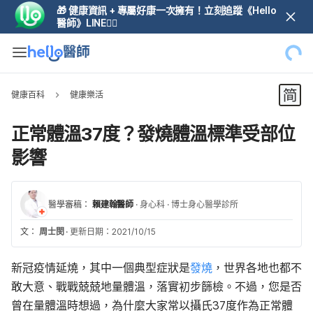
🎁 健康資訊 + 專屬好康一次擁有！立刻追蹤《Hello
醫師》LINE👆🏼
健康百科
健康樂活
正常體溫37度？發燒體溫標準受部位
影響
醫學審稿：
賴建翰醫師
·
身心科
·
博士身心醫學診所
文：
周士閔
·
更新日期：2021/10/15
新冠疫情延燒，其中一個典型症狀是
發燒
，世界各地也都不
敢大意、戰戰兢兢地量體溫，落實初步篩檢。不過，您是否
曾在量體溫時想過，為什麼大家常以攝氏37度作為正常體