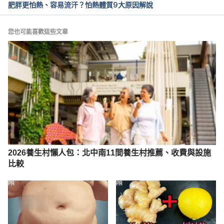
肥胖更怕熱、容易流汗？怕熱體質9大原因解說
outside.html Accessed May 20, 2020.
您也可能喜歡這些文章
2026養生村懶人包：北中南11間養生村推薦、收費與設施
比較
PR
PR