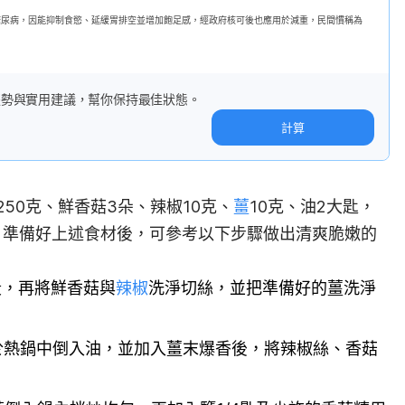
第二型糖尿病，因能抑制食慾、延緩胃排空並增加飽足感，經政府核可後也應用於減重，民間慣稱為
趨勢與實用建議，幫你保持最佳狀態。
計算
50克、鮮香菇3朵、辣椒10克、
薑
10克、油2大匙，
精。準備好上述食材後，可參考以下步驟做出清爽脆嫩的
段，再將鮮香菇與
辣椒
洗淨切絲，並把準備好的薑洗淨
於熱鍋中倒入油，並加入薑末爆香後，將辣椒絲、香菇