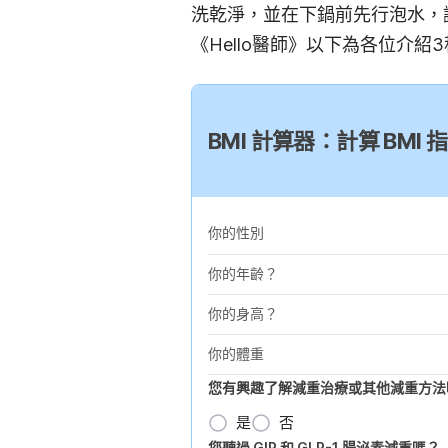
洗乾淨，並在下鍋前先行泡水，
《Hello醫師》以下為各位介紹
BMI 計算器：計算 BM
你的性別
你的年齡？
你的身高？
你的體重
您有興趣了解減重治療或其他減重方法
是
否
您聽過 GIP 和 GLP-1 腸泌素減重嗎？