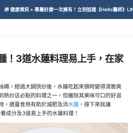
🎁 健康資訊 + 專屬好康一次擁有！立刻追蹤《Hello醫師》LINE
腫！3道水蓮料理易上手，在家
絲繩，經過大鍋快炒後，水蓮吃起來頓時變得清脆爽
到熱炒店必點的料理之一，但撇除其美味可口的好滋
物，適量食用有助於減肥及消
水腫
，接下來就讓
的營養成分及3道易上手的水蓮料理！