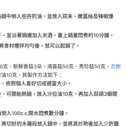
熱鍋中倒入些許的油，並放入蒜末、嫩薑絲及辣椒爆
子，並沿著鍋邊加入米酒，蓋上鍋蓋悶煮約10分鐘。
，將食材攪拌均勻後，就可以起鍋了。
0克、新鮮香菇3朵、鴻喜菇50克、秀珍菇50克、
杏鮑
拉油10克，其製作方法如下：
後，依照個人喜好切成適當大小。
，可開始熱鍋，放入沙拉油10克，再加入蒜頭3瓣開
入100c.c.開水悶煮數分鐘。
，將切好的水蓮段放入鍋中，並將其炒熟後加入少許鹽