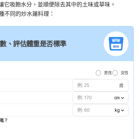
讓它吸飽水分，並順便除去其中的土味或草味。
3種不同的炒水蓮料理：
I 指數、評估體重是否標準
男性
女性
歲
cm
kg
嗎？