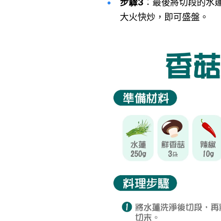
步驟3
：最後將切段的水蓮
大火快炒，即可盛盤。