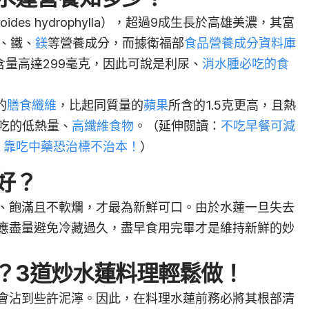
des hydrophylla），超過9成生長於高雄美濃，其富
、鐵、
鎂
等營養成分，而據衛福部
食品營養成分資料庫
含量高達299毫克，因此可說是利尿、
消水腫必吃的食
的
膳食纖維
，比起同質量的
蘋果
所含的1.5克更高，且
熱
必吃的低熱量、
高纖維食物
。（延伸閱讀：
不吃早餐可減
：靠吃中藥恐治標不治本！
）
好？
、飽滿且不軟爛，才最為新鮮可口。由於水蓮一旦失去
應盡量避免冷藏過久，盡早食用完畢才是維持新鮮的妙
？3道炒水蓮料理輕鬆做！
會沾到些許泥濘。因此，在料理水蓮前務必將其根部清