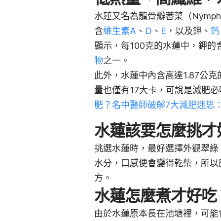
水蓮又名為龍骨瓣莕菜（Nymphoi
含
維生素A
、
D
、
E
，以及鉀、
鈣
顯示，每100克的水蓮中，鉀的
物
之一。
此外，水蓮中內含高達1.87公克
量
也僅有17大卡，可說是減肥
肥？名中醫師破解7大減肥迷思
水蓮該要怎麼挑才
挑選水蓮時，最好選擇外觀翠綠
水分，口感便會變得乾柴，所以
方。
水蓮怎麼煮才好吃
由於水蓮原本長在池塘裡，可能