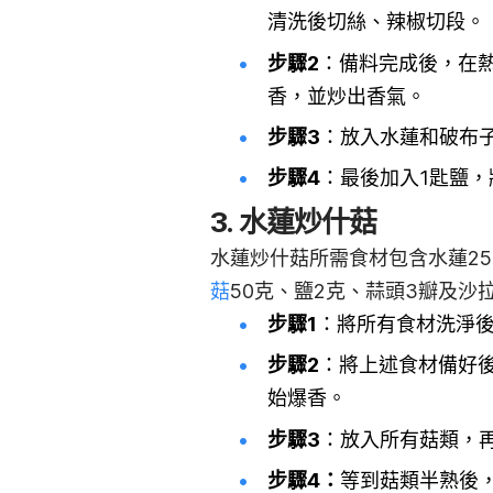
清洗後切絲、辣椒切段。
步驟2
：備料完成後，在
香，並炒出香氣。
步驟3
：放入水蓮和破布
步驟4
：最後加入1匙鹽
3. 水蓮炒什菇
水蓮炒什菇所需食材包含水蓮25
菇
50克、鹽2克、蒜頭3瓣及沙
步驟1
：將所有食材洗淨
步驟2
：將上述食材備好後
始爆香。
步驟3
：放入所有菇類，再倒
步驟4：
等到菇類半熟後