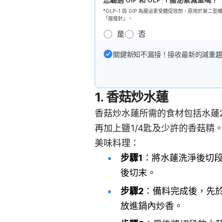
*GLP-1 與 GIP 為腸泌素受體促效劑，原用於
「瘦瘦針」。
是
否
關鍵新知不漏接！接收最新的減重
1. 香菇炒水蓮
香菇炒水蓮所需的食材包括水蓮2
再加上鹽1/4匙及少許的香菇
美味料理：
步驟1
：將水蓮洗淨後切
後切末。
步驟2
：備料完成後，先
放進鍋內炒香。