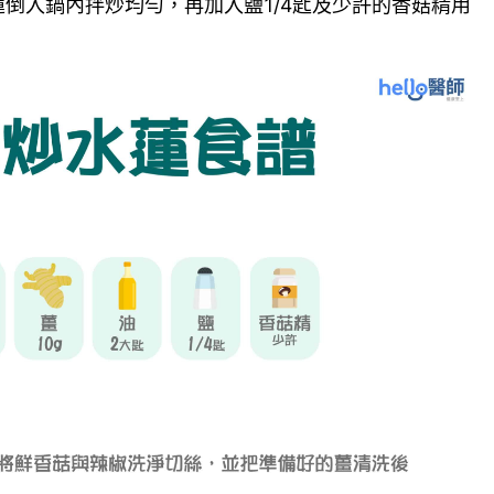
倒入鍋內拌炒均勻，再加入鹽1/4匙及少許的香菇精用