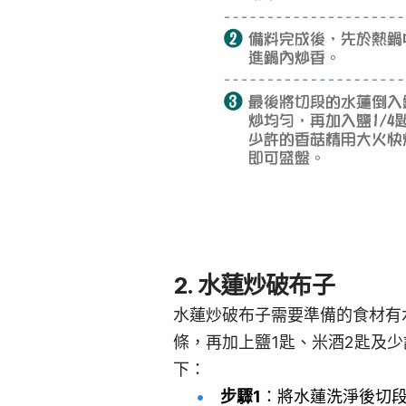
2. 水蓮炒破布子
水蓮炒破布子需要準備的食材有水
條，再加上鹽1匙、米酒2匙及
下：
步驟1
：將水蓮洗淨後切