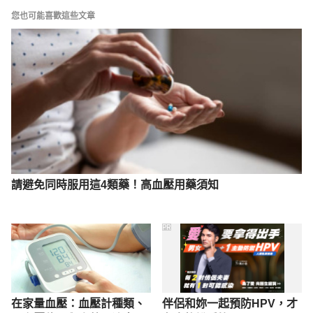
您也可能喜歡這些文章
https://www.sa.gov.tw/PageContent?n=1526 
Accessed December 27, 2021
運動與心血管疾病的防範（烏日林新醫院）
https://wlshosp.org.tw/%E8%A1%9B%E6%95%99%
E5%9C%92%E5%9C%B0/%E5%BF%83%E8%87%9
F%E8%A1%80%E7%AE%A1%E5%85%A7%E7%A7%
91/%E9%81%8B%E5%8B%95%E8%88%87%E5%B
F%83%E8%A1%80%E7%AE%A1%E7%96%BE%E7%
請避免同時服用這4類藥！高血壓用藥須知
97%85%E7%9A%84%E9%98%B2%E7%AF%84/ 
Accessed December 27, 2021
PR
在家量血壓：血壓計種類、
伴侶和妳一起預防HPV，才