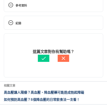
參考資料
Exercise Tips for Those With High Blood Pressure. 
http://www.webmd.com/hypertension-high-blood-
紀錄
pressure/safe-exercise-tips#1. Assessed October 8, 
2016.
現行版本
舒緩高血壓症狀的運動  (教育部體育署). 
2025/09/12
https://www.sa.gov.tw/PageContent?n=1526. 
文： 
Tizianna Hsieh
這篇文章對你有幫助嗎？
Accessed December 21, 2021.
醫學審稿：
賴建翰醫師
由 
周士閔
 更新
高血壓與運動（台安醫院）. 
https://www.tahsda.org.tw/communitymedicine/file
s/%E4%B8%89%E9%AB%98%E8%A1%9B%E6%95
%99_%E9%AB%98%E8%A1%80%E5%A3%93%E8%
相關文章
88%87%E9%81%8B%E5%8B%95.pdf. Accessed 
高血壓讓人陽痿？高血壓、降血壓藥可能造成勃起障礙
December 27, 2021
如何預防高血壓？8個降血壓的日常飲食法一次看！
舒緩高血壓症狀的運動（教育部體育署）