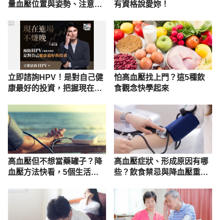
量血壓位置與姿勢、注意事
有資格說愛妳！
項
PR
立即諮詢HPV！是對自己健
怕高血壓找上門？這5種飲
康最好的投資，把握現在不
食觀念快學起來
嫌晚！
高血壓但不想當藥罐子？降
高血壓症狀、形成原因有哪
血壓方法快看，5個生活飲
些？飲食禁忌與降血壓重點
食建議報你知
一次懂