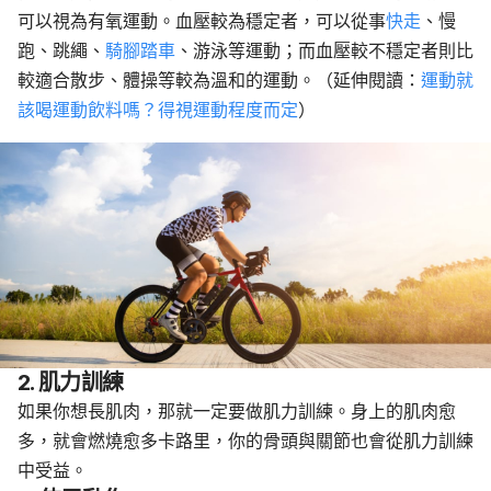
可以視為有氧運動。血壓較為穩定者，可以從事
快走
、慢
跑、跳繩、
騎腳踏車
、游泳等運動；而血壓較不穩定者則比
較適合散步、體操等較為溫和的運動。（延伸閱讀：
運動就
該喝運動飲料嗎？得視運動程度而定
）
2. 肌力訓練
如果你想長肌肉，那就一定要做肌力訓練。身上的肌肉愈
多，就會燃燒愈多卡路里，你的骨頭與關節也會從肌力訓練
中受益。