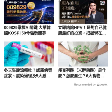
PR
PR
009829掌握AI關鍵 大華韓
立即諮詢HPV！是對自己健
國KOSPI 50今強勢開募
康最好的投資，把握現在不
嫌晚！
冬天狂腹瀉嘔吐？諾羅病毒
邦克列酸（米酵菌酸）是什
症狀、感染途徑及5大感染
麼？怎麼產生？6大食物易
注意事項
有！
Recommended by
載入中