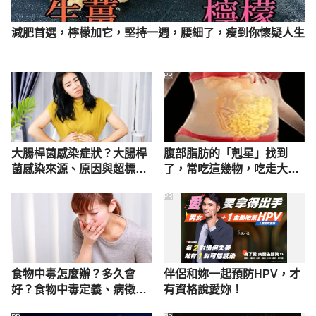
減肥首選，檸檬加它，堅持一週，腰細了，瘦到你懷疑人生
PR
大腸桿菌感染症狀？大腸桿
腹部脂肪的「剋星」找到
菌感染來源、原因與超標意
了，常吃這幾物，吃走大肚
義
囊，瘦出小蠻腰
PR
食物中毒怎麼辦？多久會
伴侶和妳一起預防HPV，才
好？食物中毒定義、病徵及
有資格說愛妳！
症狀全公開！