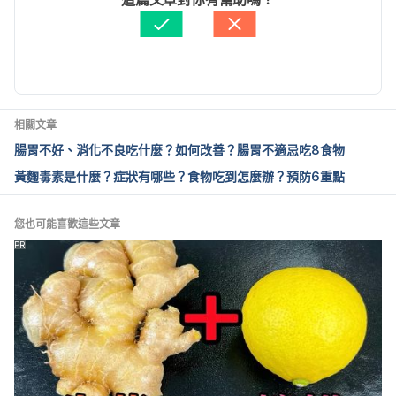
id_seq=1505037#.Y3rf6f5BxPY
 Accessed 
資料查核：
Hello 醫師
November 21, 2022
由 
周士閔
 更新
病原性大腸桿菌（衛福部食藥署）
https://www.fda.gov.tw/tc/sitecontent.aspx?
sid=1944
 Accessed November 21, 2022
相關文章
腸胃不好、消化不良吃什麼？如何改善？腸胃不適忌吃8食物
衛生指標菌「腸桿菌科」如何檢測？（SGS）
黃麴毒素是什麼？症狀有哪些？食物吃到怎麼辦？預防6重點
https://msn.sgs.com/Knowledge/FOOD/6010
Accessed November 21, 2022
您也可能喜歡這些文章
食品中微生物檢驗：衛生指標菌介紹及認識食品中的
PR
病原菌（SGS）
https://msn.sgs.com/Knowledge/FOOD/4686
Accessed November 21, 2022