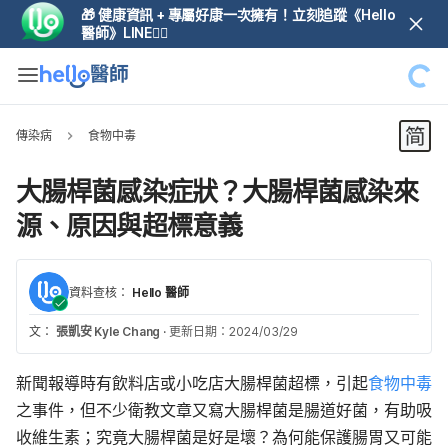
🎁 健康資訊 + 專屬好康一次擁有！立刻追蹤《Hello
醫師》LINE👆🏼
傳染病
食物中毒
大腸桿菌感染症狀？大腸桿菌感染來
源、原因與超標意義
資料查核：
Hello 醫師
文：
張凱安 Kyle Chang
·
更新日期：2024/03/29
新聞報導時有飲料店或小吃店大腸桿菌超標，引起
食物中毒
之事件，但不少衛教文章又寫大腸桿菌是腸道好菌，有助吸
收維生素；究竟大腸桿菌是好是壞？為何能保護腸胃又可能