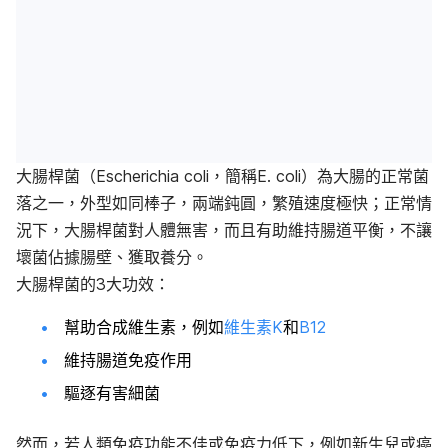
大腸桿菌（Escherichia coli，簡稱E. coli）為大腸的正常菌
落之一，外型如同棒子，兩端鈍圓，繁殖速度極快；正常情
況下，大腸桿菌對人體無害，而且有助維持腸道平衡，不讓
壞菌佔據腸壁、獲取養分。
大腸桿菌的3大功效：
幫助合成維生素，例如
維生素K
和
B12
維持腸道免疫作用
驅逐有害細菌
然而，若人類免疫功能不佳或免疫力低下，例如新生兒或癌