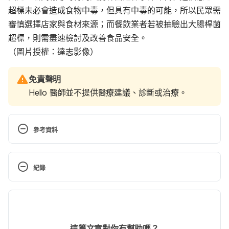
超標未必會造成食物中毒，但具有中毒的可能，所以民眾需
審慎選擇店家與食材來源；而餐飲業者若被抽驗出大腸桿菌
超標，則需盡速檢討及改善食品安全。
（圖片授權：達志影像）
免責聲明
Hello 醫師並不提供醫療建議、診斷或治療。
參考資料
大腸桿菌是敵，是友？（好心肝基金會）
https://www.liver.org.tw/journalView.php?
紀錄
cat=29&sid=435&page=4
 Accessed November 21, 
2022
現行版本
腸道菌群與人體健康及疾病（長庚醫訊）
2024/03/29
https://www.cgmh.org.tw/cgmn/category.asp?
文： 
張凱安 Kyle Chang
這篇文章對你有幫助嗎？