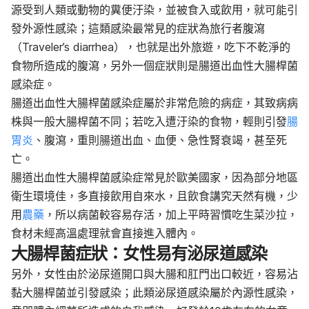
源受到人類或動物的糞便汙染，並被食入或飲用，就可能引
發外源性感染；這類感染最常見的症狀為旅行者腹瀉
（Traveler’s diarrhea），也就是出外旅遊，吃下不乾淨的
食物所造成的腹瀉，另外一個症狀則是腸道出血性大腸桿菌
感染症。
腸道出血性大腸桿菌感染症屬於非常危險的病症，其致病病
株與一般大腸桿菌不同；若吃入遭汙染的食物，輕則引發
腸
胃炎
、腹瀉，重則腸道出血、血便、急性腎衰竭，甚至死
亡。
腸道出血性大腸桿菌感染症常見於歐美國家，因為部分地區
衛生環境佳，多直接飲用自來水，且飲食講究天然有機，少
用
農藥
，所以病菌較容易存活，加上平時習慣吃生菜沙拉，
食材未經高溫處理就會直接進入體內。
大腸桿菌症狀：女性易有泌尿道感染
另外，女性由於泌尿道開口與大腸和肛門出口較近，容易沾
黏大腸桿菌並引發感染；此類泌尿道感染屬於內源性感染，