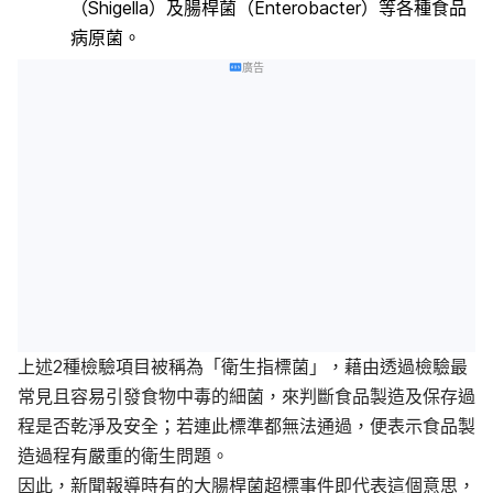
（Shigella）及腸桿菌（Enterobacter）等各種食品
病原菌。
廣告
上述2種檢驗項目被稱為「衛生指標菌」，藉由透過檢驗最
常見且容易引發食物中毒的細菌，來判斷食品製造及保存過
程是否乾淨及安全；若連此標準都無法通過，便表示食品製
造過程有嚴重的衛生問題。
因此，新聞報導時有的大腸桿菌超標事件即代表這個意思，