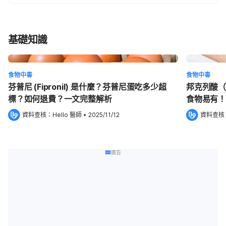
基礎知識
食物中毒
食物中毒
芬普尼 (Fipronil) 是什麼？芬普尼蛋吃多少超
邦克列酸（
標？如何退費？一文完整解析
食物易有！
資料查核：
Hello 醫師
 •
2025/11/12
資料查核
廣告