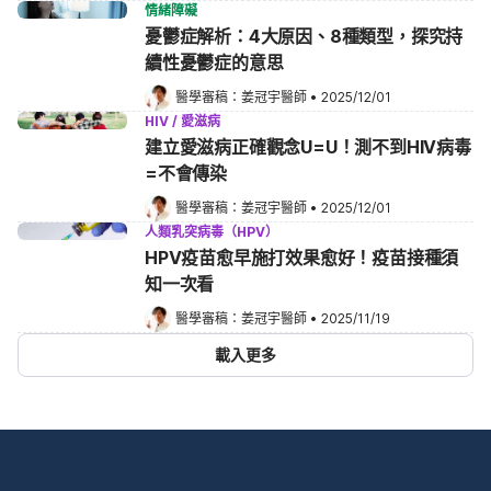
情緒障礙
憂鬱症解析：4大原因、8種類型，探究持
續性憂鬱症的意思
醫學審稿：
姜冠宇醫師
•
2025/12/01
HIV / 愛滋病
建立愛滋病正確觀念U=U！測不到HIV病毒
=不會傳染
醫學審稿：
姜冠宇醫師
•
2025/12/01
人類乳突病毒（HPV）
HPV疫苗愈早施打效果愈好！疫苗接種須
知一次看
醫學審稿：
姜冠宇醫師
•
2025/11/19
載入更多