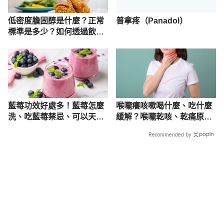
低密度膽固醇是什麼？正常
普拿疼（Panadol）
標準是多少？如何透過飲食
降低 LDL-C 低密度膽固醇
？
藍莓功效好處多！藍莓怎麼
喉嚨癢咳嗽喝什麼、吃什麼
洗、吃藍莓禁忌、可以天天
緩解？喉嚨乾咳、乾痛原因
吃嗎
解析
Recommended by
載入中