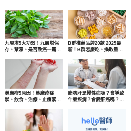
九層塔5大功效！九層塔保
B群推薦品牌20款 2025最
存、禁忌、是否致癌一篇搞
新！B群怎麼吃、攝取量詳
懂
解
蕁麻疹5原因！蕁麻疹症
脂肪肝是慢性病嗎？會導致
狀、飲食、治療、止癢緊急
什麼疾病？會變肝癌嗎？名
處理一次懂
醫完整解說