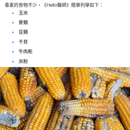
毒素的食物不少，《Hello醫師》簡單列舉如下：
玉米
麥類
豆類
干貝
牛肉乾
米粉