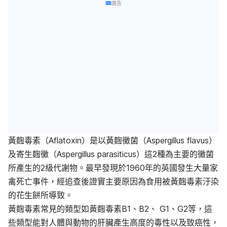
廣告
黃麴毒素（Aflatoxin）是以黃麴黴菌（Aspergillus flavus）
及寄生麴黴（Aspergillus parasiticus）這2種為主要的黴菌
所產生的2級代謝物。最早發現於1960年的英國發生大量家
禽死亡事件，經追查後證實主要原因為食用被黃麴毒素汙染
的花生餅所導致。
黃麴毒素常見的類型如黃麴毒素B1、B2、 G1、G2等，這
些類型能對人體與動物的肝臟產生高度的毒性以及致癌性，