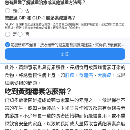
您有興趣了解減重治療或其他減重方法嗎？
是
否
您聽過 GIP 和 GLP-1 腸泌素減重嗎？
*GLP-1 與 GIP 為腸泌素受體促效劑，原用於第二型糖尿病，因能抑制食慾、延緩胃排空並增加
飽足感，經政府核可後也應用於減重，民間慣稱為「瘦瘦針」。
是
否
關鍵新知不漏接！接收最新的減重趨勢與實用建議，幫你保持最佳狀
態。
計算
此外，黃麴毒素也具有累積性，長期食用被黃麴毒素汙染的
食物，將誘發慢性病上身，如
肝癌
、
食道癌
、
大腸癌
，或是
細胞受損的問題。
吃到黃麴毒素怎麼辦？
已知多數黴菌是造成黃麴毒素孳生的元兇之一，像是保存不
當的花生、或如豆類製品、玉米等農作物等都常有黃麴毒素
的蹤跡。不少年長一輩的長者因惜物而仍繼續食用，或不重
視飲食安全的家庭，以致於長期或大量攝取含黃麴毒素高度