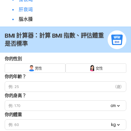
肝衰竭
腦水腫
BMI 計算器：計算 BMI 指數、評估體重
是否標準
你的性別
男性
女性
你的年齡？
（歲）
你的身高？
cm
你的體重
kg