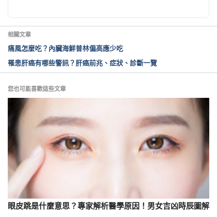
生態毒素-黃麴毒素（振興醫院）
http://ghnd.chgh.org.tw/nursing_handout/6000-R-
8338.pdf Accessed March 01, 2022
相關文章
痛風怎麼吃？內臟海鮮普林偏高應少吃
慎選花生製品 以防黃麴毒素中毒（彰化縣衛生局）
罹患肝癌有哪些警訊？肝癌前兆、症狀、診斷一覽
https://www.chshb.gov.tw/node/190921835 
Accessed March 01, 2022
您也可能喜歡這些文章
認識花生黃麴毒素（台南區農業改良場）
https://book.tndais.gov.tw/Magazine/mag78/78-
1.pdf Accessed March 01, 2022
認識黃麴毒素（衛生福利部南投醫院）
https://www.nant.mohw.gov.tw/?
aid=509&pid=57&page_name=detail&iid=333 
Accessed March 01, 2022
眼皮跳是什麼意思？專家解析醫學原因！男女吉凶時辰圖解