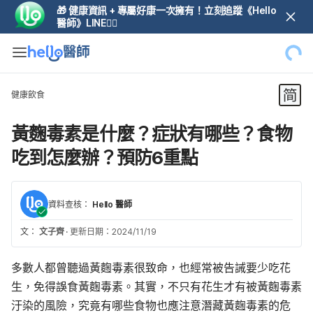
🎁 健康資訊 + 專屬好康一次擁有！立刻追蹤《Hello
醫師》LINE👆🏼
健康飲食
黃麴毒素是什麼？症狀有哪些？食物
吃到怎麼辦？預防6重點
資料查核：
Hello 醫師
文：
文子齊
·
更新日期：2024/11/19
多數人都曾聽過黃麴毒素很致命，也經常被告誡要少吃花
生，免得誤食黃麴毒素。其實，不只有花生才有被黃麴毒素
汙染的風險，究竟有哪些食物也應注意潛藏黃麴毒素的危