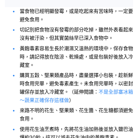
當食物已經明顯發霉，或是吃起來有苦味時，一定要
避免食用。
切記別把食物沒有發霉的部分吃掉，雖然外表看起來
沒有被汙染，但其實菌絲早已深入食物中。
黃麴毒素容易生長於潮濕又溫熱的環境中，保存食物
時，請記得放在陰涼、乾燥處，或是包裝好後放入冷
藏室。
購買五穀、堅果類產品時，盡量選擇小包裝，趁新鮮
時食用完畢，避免毒素產生。未食用完畢時，以密封
罐保存並放入冷藏室。（延伸閱讀：
不是全部塞冰箱
～蔬果正確保存這樣做
）
來路不明的花生、堅果類、花生醬、花生糖都須避免
食用。
使用花生油烹煮時，先將花生油加熱後並放入鹽巴油
爆約30秒，這可以減去花生油中的黃麴毒素。