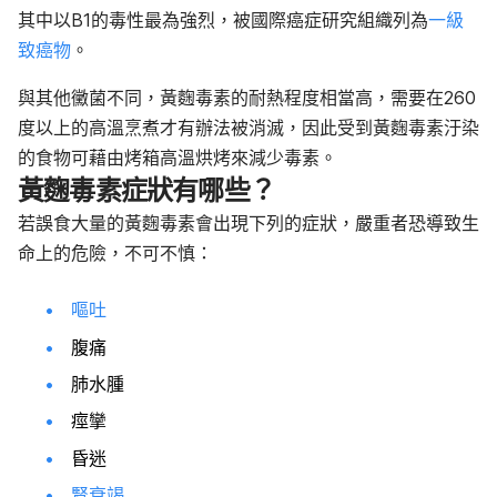
其中以B1的毒性最為強烈，被國際癌症研究組織列為
一級
致癌物
。
與其他黴菌不同，黃麴毒素的耐熱程度相當高，需要在260
度以上的高溫烹煮才有辦法被消滅，因此受到黃麴毒素汙染
的食物可藉由烤箱高溫烘烤來減少毒素。
黃麴毒素症狀有哪些？
若誤食大量的黃麴毒素會出現下列的症狀，嚴重者恐導致生
命上的危險，不可不慎：
嘔吐
腹痛
肺水腫
痙攣
昏迷
腎衰竭