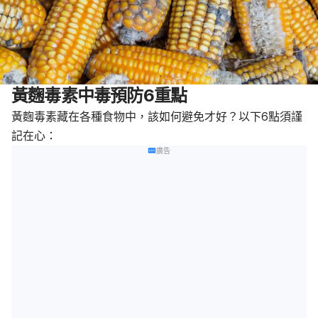
黃麴毒素中毒預防6重點
黃麴毒素藏在各種食物中，該如何避免才好？以下6點須謹
記在心：
廣告