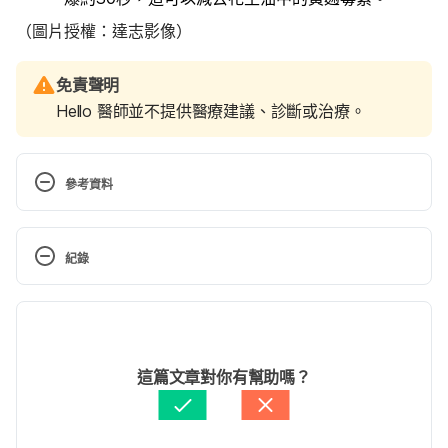
（圖片授權：達志影像）
免責聲明
Hello 醫師並不提供醫療建議、診斷或治療。
參考資料
微豈不足道 ─ 微生物汙染的危害（國研院科研中心）
https://ejournal.stpi.narl.org.tw/sd/download?
紀錄
source=10312-03.pdf&vlId=EA16BA17-DB3D-
4A2A-99A7-639CECC197E2&nd=1&ds=1 Accessed 
現行版本
March 01, 2022
2024/11/19
認識黃麴毒素（彰化縣衛生局）
文： 
文子齊
這篇文章對你有幫助嗎？
https://www.chshb.gov.tw/node/219113730 
資料查核：
Hello 醫師
Accessed March 01, 2022
由 
張凱安 Kyle Chang
 更新