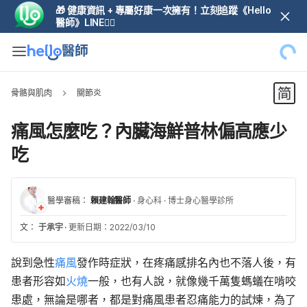
🎁 健康資訊 + 專屬好康一次擁有！立刻追蹤《Hello
醫師》LINE👆🏼
骨骼與肌肉
關節炎
痛風怎麼吃？內臟海鮮普林偏高應少
吃
醫學審稿：
賴建翰醫師
·
身心科
·
博士身心醫學診所
文：
于承宇
·
更新日期：2022/03/10
說到急性
痛風
發作時症狀，在疼痛感排名內也不落人後，有
患者形容如
火燒
一般，也有人說，就像幾千萬隻螞蟻在啃咬
患處，無論是哪者，都是對痛風患者忍痛能力的試煉，為了