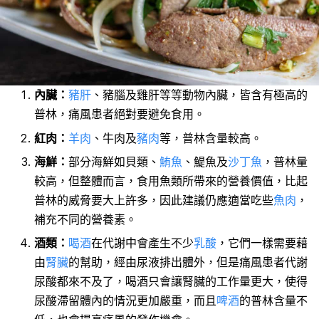
內臟：
豬肝
、豬腦及雞肝等等動物內臟，皆含有極高的
普林，痛風患者絕對要避免食用。
紅肉：
羊肉
、牛肉及
豬肉
等，普林含量較高。
海鮮：
部分海鮮如貝類、
鮪魚
、鯷魚及
沙丁魚
，普林量
較高，但整體而言，食用魚類所帶來的營養價值，比起
普林的威脅要大上許多，因此建議仍應適當吃些
魚肉
，
補充不同的營養素。
酒類：
喝酒
在代謝中會產生不少
乳酸
，它們一樣需要藉
由
腎臟
的幫助，經由尿液排出體外，但是痛風患者代謝
尿酸都來不及了，喝酒只會讓腎臟的工作量更大，使得
尿酸滯留體內的情況更加嚴重，而且
啤酒
的普林含量不