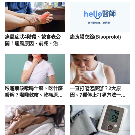
痛風症狀4階段、飲食表公
康肯膜衣錠(Bisoprolol)
開！痛風原因、前兆、治
療、看什麼科
喉嚨癢咳嗽喝什麼、吃什麼
一直打嗝怎麼辦？2大原
緩解？喉嚨乾咳、乾痛原因
因、7種停止打嗝方法一次
解析
看