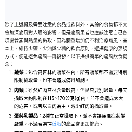
除了上述提及需要注意的食品或飲料外，其餘的食物都不太
會加深痛風對人體的影響，但是痛風患者也應該注意自己各
項營養素與熱量的攝取，因為體重增加仍不利治療痛風，基
本上，維持少鹽、少油與少糖的飲食原則，選擇健康的烹調
方式，便能避免痛風一再復發。以下提供簡單的痛風飲食概
念：
蔬菜：
包含高普林的蔬菜在內，所有蔬菜都不需要特別
限制攝取量，也不會造成痛風加劇。
肉類：
雖然紅肉普林含量較高，但是只要別過量，每天
攝取大約限制在115~170公克(g)內，並不會造成太大
的危害，或者以白肉為主，減少紅肉的攝取量。
蛋與乳製品：
2
種在正常攝取下，並不會讓痛風症狀變
嚴重，不過若選擇
低脂
的產品會更加健康。