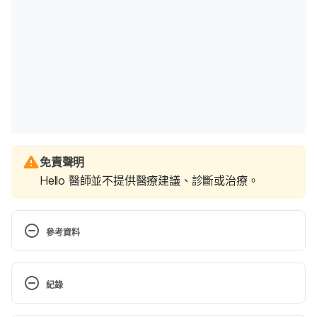
免責聲明
Hello 醫師並不提供醫療建議、診斷或治療。
參考資料
What’s the Relationship Between Gout and Sugar? 
https://www.healthline.com/health/gout-and-
紀錄
sugar#gout-and-fructose. Accessed December 31, 
2019.
現行版本