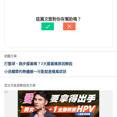
Gout diet: What’s allowed, what’s not. 
2022/03/10
https://www.mayoclinic.org/healthy-
文： 
于承宇
這篇文章對你有幫助嗎？
lifestyle/nutrition-and-healthy-eating/in-
醫學審稿：
賴建翰醫師
depth/gout-diet/art-20048524. Accessed 
由 
于承宇
 更新
December 31, 2019.
Best Diet for Gout: What to Eat, What to Avoid. 
https://www.healthline.com/nutrition/best-diet-for-
相關文章
gout. Accessed December 31, 2019.
打籃球、跑步膝蓋痛？3大膝蓋痛原因解說
小孩關節灼熱腫脹～可能就是痛風症狀
What to eat and what to avoid with gout. 
https://www.medicalnewstoday.com/articles/31573
2.php#eat. Accessed December 31, 2019.
您也可能喜歡這些文章
PR
Gout Diet: Foods to Eat and Those to Avoid. 
https://www.webmd.com/arthritis/gout-diet-curb-
flares. Accessed December 31, 2019.