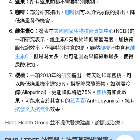
堅果：
所有堅果類都不需要特別限制。
咖啡：
部分研究指出，
咖啡因
可以加快尿酸的排出，降
低痛風發作機會。
維生素C：
發表在
美國國家生物技術資訊中心
(NCBI)的
一項研究表示，維生素C有助於降低尿酸濃度，加快腎
臟代謝效率。但要特別注意的是，雖然
柳橙汁
中含有
維
生素C
，但是喝太多，也可能因為果糖攝取過多，使得
尿酸增加。
櫻桃：
一項2013年的
研究
指出，每天吃10顆櫻桃，可
以降低痛風機率達35%，搭配降尿酸藥物，如別嘌呤
醇(Allopurinol)，更能降低將近75%。
櫻桃
有如此效
果，可能來自於其含有的
花青素
(Anthocyanins)，擁有
抗發炎
與
抗氧化
效果。
Hello Health Group 並不提供醫療建議，診斷或治療。