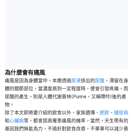
為什麼會有痛風
痛風是因為身體當中，本應透過
尿液
排出的
尿酸
，滯留在身
體的關節部位，當濃度高到一定程度時，便會引發疼痛，而
尿酸的產生，則是人體代謝普林(Purine，又稱嘌呤)後的產
物。
除了本文即將要介紹的飲食以外，家族遺傳、
肥胖
、
糖尿病
和
心臟病
等，都會提高罹患痛風的機率，當然，天生帶有的
基因我們無能為力，不過針對飲食改善，不單單可以減少普