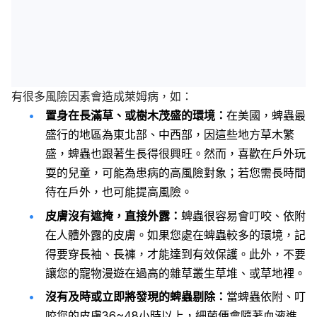
有很多風險因素會造成萊姆病，如：
置身在長滿草、或樹木茂盛的環境：
在美國，蜱蟲最
盛行的地區為東北部、中西部，因這些地方草木繁
盛，蜱蟲也跟著生長得很興旺。然而，喜歡在戶外玩
耍的兒童，可能為患病的高風險對象；若您需長時間
待在戶外，也可能提高風險。
皮膚沒有遮掩，直接外露：
蜱蟲很容易會叮咬、依附
在人體外露的皮膚。如果您處在蜱蟲較多的環境，記
得要穿長袖、長褲，才能達到有效保護。此外，不要
讓您的寵物漫遊在過高的雜草叢生草堆、或草地裡。
沒有及時或立即將發現的蜱蟲剔除：
當蜱蟲依附、叮
咬您的皮膚36~48小時以上，細菌便會隨著血液進