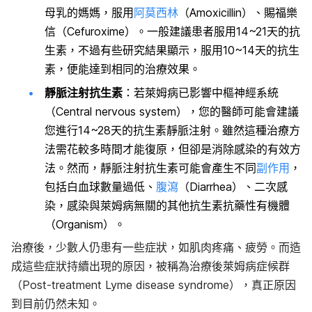
母乳的媽媽，服用
阿莫西林
（Amoxicillin）、賜福樂
信（Cefuroxime）。一般建議患者服用14~21天的抗
生素，不過有些研究結果顯示，服用10~14天的抗生
素，便能達到相同的治療效果。
靜脈注射抗生素
：若萊姆病已影響中樞神經系統
（Central nervous system），您的醫師可能會建議
您進行14~28天的抗生素靜脈注射。雖然這種治療方
法需花較多時間才能復原，但卻是消除感染的有效方
法。然而，靜脈注射抗生素可能會產生不同
副作用
，
包括白血球數量過低、
腹瀉
（Diarrhea）、二次感
染，感染與萊姆病無關的其他抗生素抗藥性有機體
（Organism）。
治療後，少數人仍患有一些症狀，如肌肉疼痛、疲勞。而造
成這些症狀持續出現的原因，被稱為治療後萊姆病症候群
（Post-treatment Lyme disease syndrome），真正原因
到目前仍然未知。