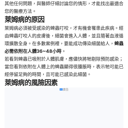
其他任何問題，與醫師仔細討論您的情形，才能找出最適合
您的醫療方法。
萊姆病的原因
萊姆病必須被受感染的蜱蟲叮咬，才有機會罹患此疾病。經
由蜱蟲叮咬人的皮膚後，細菌會進入人體，並且隨著血液循
環擴散全身。在多數案例裡，要能成功傳染細菌給人，
蜱蟲
必需依附在人體36~48小時
。
若看到蜱蟲已吸附於人體肌膚，應儘快將牠剔除預防感染；
當您看到依附在人體上的蜱蟲顯得很腫脹時，表示牠可能已
經停留足夠的時間，且可能已感染此細菌。
萊姆病的風險因素
廣告