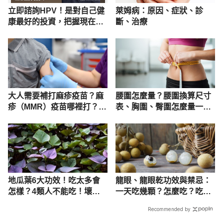
立即諮詢HPV！是對自己健
萊姆病：原因、症狀、診
康最好的投資，把握現在不
斷、治療
嫌晚！
大人需要補打麻疹疫苗？麻
腰圍怎麼量？腰圍換算尺寸
疹（MMR）疫苗哪裡打？自
表、胸圍、臀圍怎麼量一次
費價格與接種建議
看
地瓜葉6大功效！吃太多會
龍眼、龍眼乾功效與禁忌：
怎樣？4類人不能吃！壞處
一天吃幾顆？怎麼吃？吃多
禁忌曝
會怎樣？
Recommended by