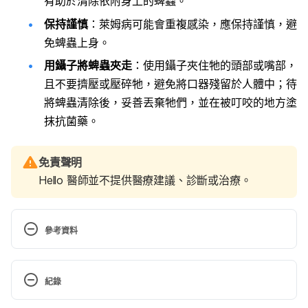
有助於清除依附身上的蜱蟲。
保持謹慎
：萊姆病可能會重複感染，應保持謹慎，避
免蜱蟲上身。
用鑷子將蜱蟲夾走
：使用鑷子夾住牠的頭部或嘴部，
且不要擠壓或壓碎牠，避免將口器殘留於人體中；待
將蜱蟲清除後，妥善丟棄牠們，並在被叮咬的地方塗
抹抗菌藥。
免責聲明
Hello 醫師並不提供醫療建議、診斷或治療。
參考資料
Lyme disease. 
http://www.mayoclinic.org/diseases-
conditions/lyme-disease/basics/definition/con-
紀錄
20019701
. Accessed July 5, 2017.
現行版本