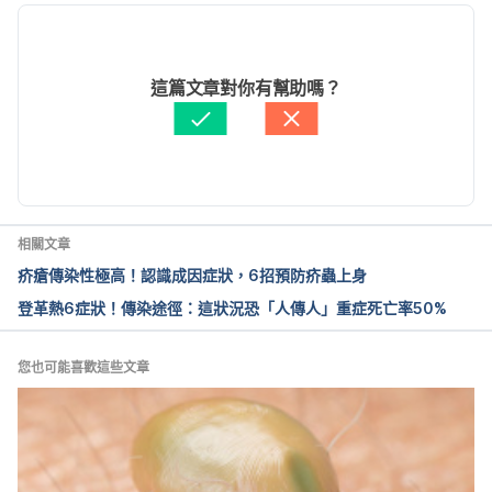
Lyme disease 10 times more common than thought. 
http://www.health.harvard.edu/blog/lyme-disease-
2026/01/14
10-times-more-common-than-thought-
文： 
Chuck Huang
這篇文章對你有幫助嗎？
201308206621
. Accessed July 5, 2017.
資料查核：
Hello 醫師
由 
張如青
 更新
Lyme Disease: What To Know This Season. 
http://www.webmd.com/rheumatoid-
arthritis/arthritis-lyme-disease?page=1#1
. Accessed 
July 5, 2017.
相關文章
疥瘡傳染性極高！認識成因症狀，6招預防疥蟲上身
登革熱6症狀！傳染途徑：這狀況恐「人傳人」重症死亡率50%
您也可能喜歡這些文章