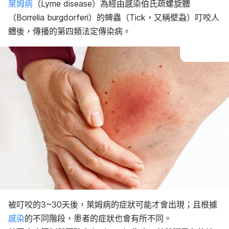
萊姆病的風險因素
萊姆病
（Lyme disease）為經由感染伯氏疏螺旋體
萊姆病的診斷與治療
（Borrelia burgdorferi）的蜱蟲（Tick，又稱壁蝨）叮咬人
萊姆病的生活調整事項
體後，傳播的第四類法定傳染病。
被叮咬的3~30天後，萊姆病的症狀可能才會出現；且根據
感染
的不同階段，患者的症狀也會有所不同。