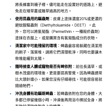
將長褲塞到襪子裡。儘可能走在設置好的道路上，避
免走在矮草叢或雜草過高的地方。
使用昆蟲用的驅蟲劑
：皮膚上塗抹濃度20%或更濃的
避蚊胺驅蟲劑（Diethyltoluamide，DEET）。此
外，您可以將氯菊酯（Permethrin，一種殺疥蟲劑）
塗抹在衣服上，或是購買含有氯菊酯成分的衣物。
清潔家中可能殘留的環境
：蜱蟲最容易躲藏在清潔用
的刷子、落葉堆，請將它們清理乾淨，同時也要讓木
柴堆能曬到太陽。
隨時檢查人體或寵物是否有蜱依附
：前往長滿草、或
樹木茂盛的環境後，更是要提高警覺。因為蜱蟲通常
比大頭針還小，如果您沒有仔細尋找，可能很容易就
錯過牠們。
沖洗身體有助驅逐蜱蟲
：若蜱蟲依附在您的身體，大
多都已停留幾個小時，沖澡後再用浴巾擦拭全身，將