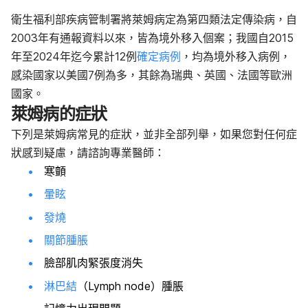
衛生福利部疾病管制署將萊姆病定為第四類法定傳染病，自
2003年有通報資料以來，皆為境外移入個案；我國自2015
年至2024年迄今累計12例
確定病例
，均為境外移入病例，
感染國家以美國7例為多，其餘為瑞典、英國、法國等歐洲
國家。
萊姆病的症狀
下列是萊姆病常見的症狀，並非全部列舉，如果您對任何症
狀感到疑慮，請諮詢專業醫師：
寒顫
暈眩
發燒
關節腫脹
臉部肌肉緊張度消失
淋巴結
（Lymph node）腫脹