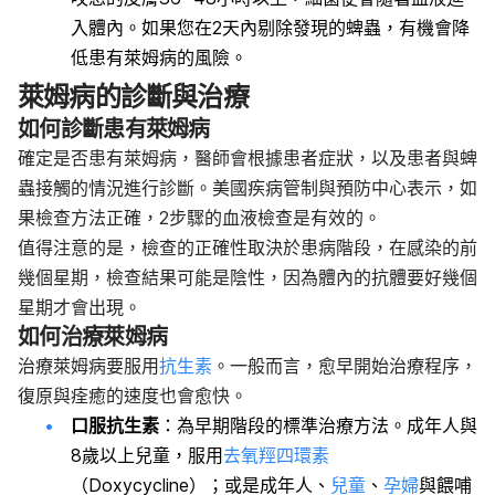
入體內。如果您在2天內剔除發現的蜱蟲，有機會降
低患有萊姆病的風險。
萊姆病的診斷與治療
如何診斷患有萊姆病
確定是否患有萊姆病，醫師會根據患者症狀，以及患者與蜱
蟲接觸的情況進行診斷。美國疾病管制與預防中心表示，如
果檢查方法正確，2步驟的血液檢查是有效的。
值得注意的是，檢查的正確性取決於患病階段，在感染的前
幾個星期，檢查結果可能是陰性，因為體內的抗體要好幾個
星期才會出現。
如何治療萊姆病
治療萊姆病要服用
抗生素
。一般而言，愈早開始治療程序，
復原與痊癒的速度也會愈快。
口服抗生素
：為早期階段的標準治療方法。成年人與
8歲以上兒童，服用
去氧羥四環素
（Doxycycline）；或是成年人、
兒童
、
孕婦
與餵哺