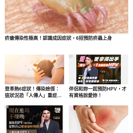
疥瘡傳染性極高！認識成因症狀，6招預防疥蟲上身
PR
登革熱6症狀！傳染途徑：
伴侶和妳一起預防HPV，才
這狀況恐「人傳人」重症死
有資格說愛妳！
亡率50%
PR