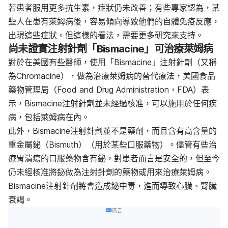
若患者服用更多抗生素，症狀仍未改善；有些專家認為，某
些人在患有萊姆病後，容易傾向導致他們的自體免疫反應，
出現這些症狀。但這樣的看法，需要更多研究來支持。
尚未證實注射針劑「Bismacine」可治療萊姆病
對於在美國有些醫師，使用「Bismacine」注射針劑（又稱
為Chromacine），做為治療萊姆病的替代療法，美國食品
藥物管理局（Food and Drug Administration，FDA）表
示，Bismacine注射針劑並未經過核准，可以施用於任何疾
病，包括萊姆病在內。
此外，Bismacine注射針劑並不是藥劑，而且含有高含量的
重金屬鉍（Bismuth）（用於某些口服藥物）。儘管有些治
療胃潰瘍的口服藥物含有鉍，對患者而言是安全的，但至今
仍未經核准將鉍做為注射針劑的藥物或用來治療萊姆病。
Bismacine注射針劑將會造成鉍中毒，進而導致心臟、腎臟
衰竭。
廣告