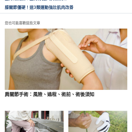
Knee pain. 
膝關節僵硬！這3類運動強壯肌肉改善
https://medlineplus.gov/ency/article/003187.htm. 
Accessed March 22, 2017.
您也可能喜歡這些文章
肩關節手術：風險、過程、術前、術後須知