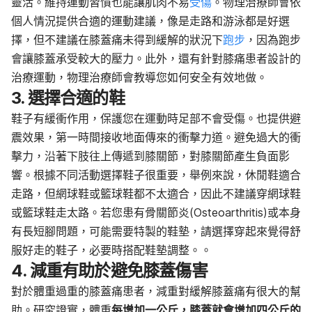
靈活。維持運動習慣也能讓肌肉不易
受傷
。物理治療師會依
個人情況提供合適的運動建議，像是走路和游泳都是好選
擇，但不建議在膝蓋痛未得到緩解的狀況下
跑步
，因為跑步
會讓膝蓋承受較大的壓力。此外，還有針對膝痛患者設計的
治療運動，物理治療師會教導您如何安全有效地做。
3. 選擇合適的鞋
鞋子有緩衝作用，保護您在運動時足部不會受傷。也提供避
震效果，第一時間接收地面傳來的衝擊力道。避免過大的衝
擊力，沿著下肢往上傳遞到膝關節，對膝關節產生負面影
響。根據不同活動選擇鞋子很重要，舉例來說，休閒鞋適合
走路，但網球鞋或籃球鞋都不太適合，因此不建議穿網球鞋
或籃球鞋走太路。若您患有骨關節炎(Osteoarthritis)或本身
有長短腳問題，可能需要特製的鞋墊，請選擇穿起來覺得舒
服好走的鞋子，必要時搭配鞋墊調整。。
4. 減重有助於避免膝蓋傷害
對於體重過重的膝蓋痛患者，減重對緩解膝蓋痛有很大的幫
助。研究證實，體重
每增加一公斤，膝蓋就會增加四公斤的