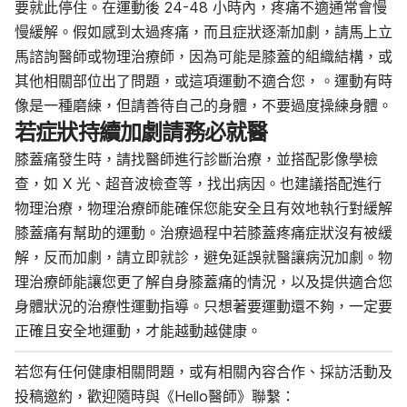
要就此停住。在運動後 24-48 小時內，疼痛不適通常會慢
慢緩解。假如感到太過疼痛，而且症狀逐漸加劇，請馬上立
馬諮詢醫師或物理治療師，因為可能是膝蓋的組織結構，或
其他相關部位出了問題，或這項運動不適合您，。運動有時
像是一種磨練，但請善待自己的身體，不要過度操練身體。
若症狀持續加劇請務必就醫
膝蓋痛發生時，請找醫師進行診斷治療，並搭配影像學檢
查，如 X 光、超音波檢查等，找出病因。也建議搭配進行
物理治療，物理治療師能確保您能安全且有效地執行對緩解
膝蓋痛有幫助的運動。治療過程中若膝蓋疼痛症狀沒有被緩
解，反而加劇，請立即就診，避免延誤就醫讓病況加劇。物
理治療師能讓您更了解自身膝蓋痛的情況，以及提供適合您
身體狀況的治療性運動指導。只想著要運動還不夠，一定要
正確且安全地運動，才能越動越健康。
若您有任何健康相關問題，或有相關內容合作、採訪活動及
投稿邀約，歡迎隨時與《Hello醫師》聯繫：