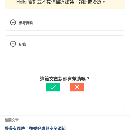
Hello 醫師並不提供醫療建議、診斷或治療。
參考資料
11 Knee Pain Dos and Don’ts. 
http://www.webmd.com/osteoarthritis/knee-pain-
紀錄
dos-and-donts#1. Accessed March 22, 2017.
現行版本
Exercise Can Help Knee Pain if You Stick With It. 
http://www.webmd.com/osteoarthritis/news/20121
2023/07/18
105/exercise-help-knee-pain#1. Accessed March 
文： 
Kai Shih
這篇文章對你有幫助嗎？
22, 2017.
醫學審稿：
曾琬筑物理治療師
由 
張凱安 Kyle Chang
 更新
Sore Muscles? Don’t Stop Exercising. 
http://www.webmd.com/fitness-
exercise/features/sore-muscles-dont-stop-
exercising#1. Accessed March 22, 2017.
相關文章
整骨有風險！整脊好處與安全須知