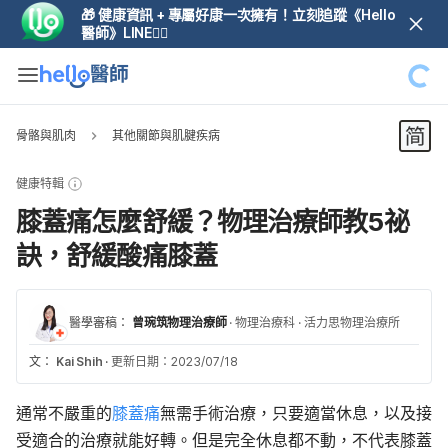
🎁 健康資訊 + 專屬好康一次擁有！立刻追蹤《Hello
醫師》LINE👆🏼
骨骼與肌肉
其他關節與肌腱疾病
健康特輯
膝蓋痛怎麼舒緩？物理治療師教5祕
訣，舒緩酸痛膝蓋
醫學審稿：
曾琬筑物理治療師
·
物理治療科
·
活力思物理治療所
文：
Kai Shih
·
更新日期：2023/07/18
通常不嚴重的
膝蓋痛
無需手術治療，只要適當休息，以及接
受適合的治療就能好轉。但是完全休息都不動，不代表膝蓋