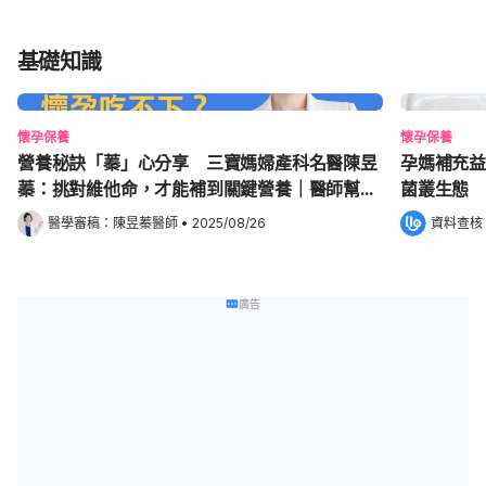
基礎知識
懷孕保養
懷孕保養
營養秘訣「蓁」心分享 三寶媽婦產科名醫陳昱
孕媽補充益
蓁：挑對維他命，才能補到關鍵營養｜醫師幫幫
菌叢生態
我
醫學審稿：
陳昱蓁醫師
•
2025/08/26
資料查核
廣告