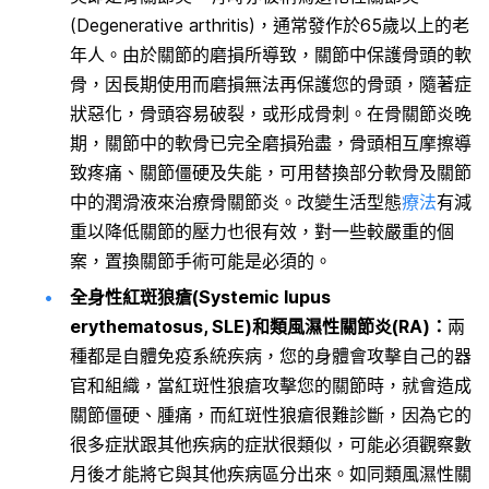
(Degenerative arthritis)，通常發作於65歲以上的老
年人。由於關節的磨損所導致，關節中保護骨頭的軟
骨，因長期使用而磨損無法再保護您的骨頭，隨著症
狀惡化，骨頭容易破裂，或形成骨刺。在骨關節炎晚
期，關節中的軟骨已完全磨損殆盡，骨頭相互摩擦導
致疼痛、關節僵硬及失能，可用替換部分軟骨及關節
中的潤滑液來治療骨關節炎。改變生活型態
療法
有減
重以降低關節的壓力也很有效，對一些較嚴重的個
案，置換關節手術可能是必須的。
全身性紅斑狼瘡(Systemic lupus
erythematosus, SLE)和類風濕性關節炎(RA)：
兩
種都是自體免疫系統疾病，您的身體會攻擊自己的器
官和組織，當紅斑性狼瘡攻擊您的關節時，就會造成
關節僵硬、腫痛，而紅斑性狼瘡很難診斷，因為它的
很多症狀跟其他疾病的症狀很類似，可能必須觀察數
月後才能將它與其他疾病區分出來。如同類風濕性關