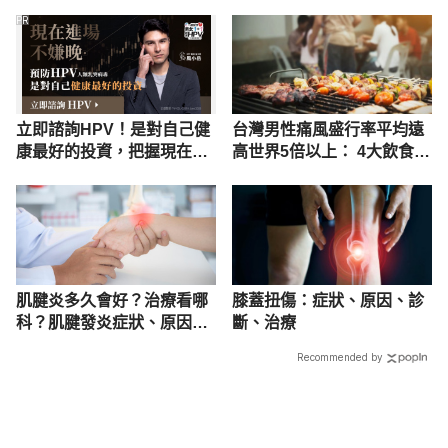
PR
立即諮詢HPV！是對自己健
台灣男性痛風盛行率平均遠
康最好的投資，把握現在不
高世界5倍以上： 4大飲食降
嫌晚！
普林、芹菜籽油超給力！
肌腱炎多久會好？治療看哪
膝蓋扭傷：症狀、原因、診
科？肌腱發炎症狀、原因及
斷、治療
舒緩方法
Recommended by
載入中