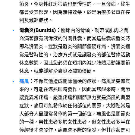
節炎，全身性紅斑狼瘡也是慢性的，一旦發病，終生
都會受其影響，因為無特效藥，於是治療多著重在控
制及減輕症狀。
滑囊炎(Bursitis)：
關節內的骨頭、韌帶或肌肉之間
充滿著擁有潤滑液的封閉性囊，而當這些囊袋發炎時
即為滑囊炎，症狀是發炎的關節僵硬疼痛，滑囊炎通
常是暫時性的，治療方式就是讓發炎的部位暫停活動
休息數週，因此您必須在短期內減少肢體活動讓關節
休息，就能緩解滑囊炎及關節僵硬。
痛風
：
不像其他造成關節僵硬的症狀，痛風是突如其
來的，可能在您熟睡時發作，因此當您醒來時，關節
感覺異常疼痛，嚴重疼痛和關節無力就是痛風的典型
症狀，痛風可能發作於任何部位的關節，大腳趾常是
大部分人最經常發作的第一個部位，痛風也是關節炎
的一種，男性患者多於女性患者，但女性患者多半在
停經後才會發作，痛風會不斷的復發，但其症狀是可