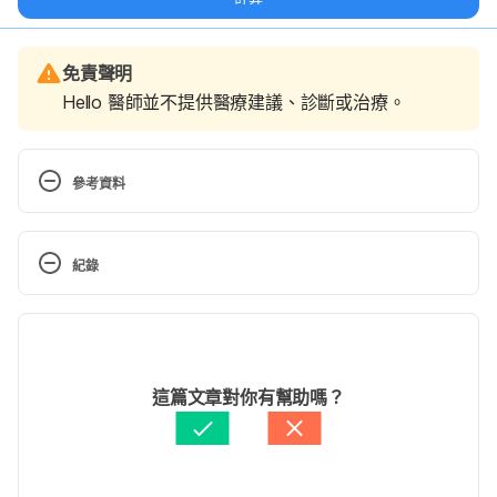
免責聲明
Hello 醫師並不提供醫療建議、診斷或治療。
參考資料
What is the best thing for stiff 
joints? 
https://www.medicalnewstoday.com/articles
紀錄
/321588.php
. Accessed December 21, 2018.
現行版本
Joint Stiffness. 
https://www.msdmanuals.com/home/bone,-joint,-
2024/04/19
and-muscle-disorders/symptoms-of-
文： 
W.R. Su
這篇文章對你有幫助嗎？
musculoskeletal-disorders/joint-stiffness
. Accessed 
醫學審稿：
賴建翰醫師
December 21, 2018.
由 
張凱安 Kyle Chang
 更新
Stiff Joints: Why It Happens and How to Find 