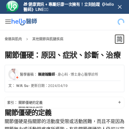
🎁 健康資訊 + 專屬好康一次擁有！立刻追蹤《Hello
醫師》LINE👆🏼
骨骼與肌肉
其他關節與肌腱疾病
關節僵硬：原因、症狀、診斷、治療
醫學審稿：
賴建翰醫師
·
身心科
·
博士身心醫學診所
文：
W.R. Su
·
更新日期：2024/04/19
索引：
關節僵硬的定義
關節僵硬的原因
關節僵硬的定義
關節僵硬的症狀
關節僵硬的生活調整與居家療法
關節僵硬是指關節的活動度受限或活動困難，而且不是因為