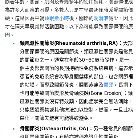
隨著年齡，關節、肌肉及骨骼多年的使用損耗，關節僵硬成
為許多人面臨的困擾，多數人只是在早晨起床時感覺關節僵
硬，這是因為平躺
睡眠數小時
後，關節的
潤滑液
減少，因此
才在隔天早晨感覺活動困難。以下為可能導致關節僵硬的原
因。
類風濕性關節炎(Rheumatoid arthritis, RA)：
大部
分關節僵硬的原因是關節炎，類風濕性關節炎是常見
的關節炎之一，通常在年齡30~60歲時發作，是一
個主要影響關節的長期持續性免疫系統疾病，這表示
患者的免疫系統會攻擊身體健康的部位，包含關節裡
的粘膜，而導致關節發炎、腫脹疼痛及
僵硬
，長期下
也可能導致關節變形及骨頭侵蝕(Bone Erosion)；類
風濕性關節炎沒有特效藥，因此症狀完全無法消除，
只能透過藥物或其他療法加以控制，然而，一旦此病
惡化，關節失能有可能導致避免。
骨關節炎(Osteoarthritis, OA)：
另一種常見的關節
炎即是骨關節炎，有時亦被稱為退化性關節炎