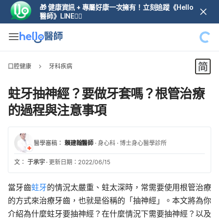
🎁 健康資訊 + 專屬好康一次擁有！立刻追蹤《Hello
醫師》LINE👆🏼
口腔健康
牙科疾病
蛀牙抽神經？要做牙套嗎？根管治療
的過程與注意事項
醫學審稿：
賴建翰醫師
·
身心科
·
博士身心醫學診所
文：
于承宇
·
更新日期：2022/06/15
當牙齒
蛀牙
的情況太嚴重、蛀太深時，常需要使用根管治療
的方式來治療牙齒，也就是俗稱的「抽神經」。本文將為你
介紹為什麼蛀牙要抽神經？在什麼情況下需要抽神經？以及