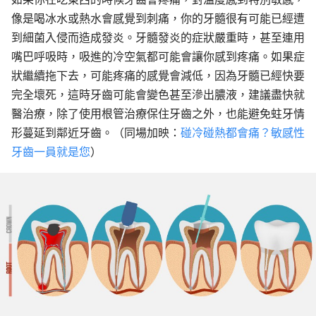
像是喝
冰
水
或
熱水
會感覺到刺痛，你的牙髓很有可能已經遭
到細菌入侵而造成
發炎
。牙髓發炎的症狀嚴重時，甚至連用
嘴巴
呼吸時，吸進的
冷空氣
都可能會讓你感到疼痛。如果症
狀繼續拖下去，可能疼痛的感覺會減低，因為牙髓已經快要
完全壞死，這時牙齒可能會變色甚至滲出膿液，建議盡快就
醫治療，除了使用根管治療保住牙齒之外，也能避免蛀牙情
形蔓延到鄰近牙齒。
（同場加映：
碰冷碰熱都會痛？敏感性
牙齒一員就是您
）