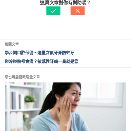
文： 
于承宇
這篇文章對你有幫助嗎？
November 22, 2019.
醫學審稿：
賴建翰醫師
由 
周士閔
 更新
An Overview of Root Canals. 
https://www.webmd.com/oral-health/root-
canals#1. Accessed November 22, 2019.
相關文章
Root Canal Treatment. 
學步期口腔保健～適量含氟牙膏防蛀牙
https://www.aae.org/patients/root-canal-
碰冷碰熱都會痛？敏感性牙齒一員就是您
treatment/. Accessed November 22, 2019.
What to expect from root canal treatment. 
您也可能喜歡這些文章
https://www.medicalnewstoday.com/articles/14278
0.php#what_are_the_steps. Accessed November 
22, 2019.