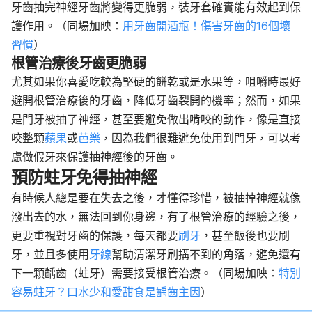
牙齒抽完神經牙齒將變得更脆弱，裝牙套確實能有效起到保
護作用。
（同場加映：
用牙齒開酒瓶！傷害牙齒的16個壞
習慣
）
根管治療後牙齒更脆弱
尤其如果你喜愛吃較為堅硬的
餅乾
或是
水果
等，咀嚼時最好
避開根管治療後的牙齒，降低牙齒裂開的機率；然而，如果
是門牙被抽了神經，甚至要避免做出
啃咬
的動作，像是直接
咬整顆
蘋果
或
芭樂
，因為我們很難避免使用到門牙，可以考
慮做假牙來保護抽神經後的牙齒。
預防蛀牙免得抽神經
有時候人總是要在失去之後，才懂得珍惜，被抽掉神經就像
潑出去的水，無法回到你身邊，有了根管治療的經驗之後，
更要重視對牙齒的保護，每天都要
刷牙
，甚至飯後也要刷
牙，並且多使用
牙線
幫助
清潔
牙刷搆不到的角落，避免還有
下一顆齲齒（蛀牙）需要接受根管治療。
（同場加映：
特別
容易蛀牙？口水少和愛甜食是齲齒主因
）