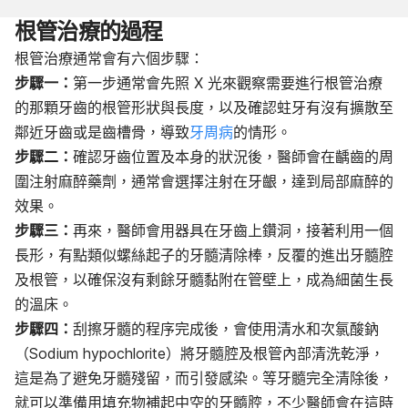
根管治療
的過程
根管治療通常會有六個步驟：
步驟一：
第一步通常會先照 X 光來觀察需要進行根管治療
的那顆牙齒的根管形狀與長度，以及確認蛀牙有沒有擴散至
鄰近牙齒或是齒槽骨，導致
牙周病
的情形。
步驟二：
確認牙齒位置及本身的狀況後，醫師會在齲齒的周
圍注射麻醉藥劑，通常會選擇注射在牙齦，達到局部麻醉的
效果。
步驟三：
再來，醫師會用器具在牙齒上鑽洞，接著利用一個
長形，有點類似螺絲起子的牙髓清除棒，反覆的進出牙髓腔
及根管，以確保沒有剩餘牙髓黏附在管壁上，成為細菌生長
的溫床。
步驟四：
刮擦牙髓的程序完成後，會使用清水和次氯酸鈉
（Sodium hypochlorite）將牙髓腔及根管內部清洗乾淨，
這是為了避免牙髓殘留，而引發感染。等牙髓完全清除後，
就可以準備用填充物補起中空的牙髓腔，不少醫師會在這時