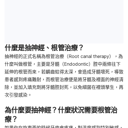
什麼是抽神經、根管治療？
抽神經的正式名稱為根管治療（Root canal therapy），為
什麼叫做根管，主要是牙髓（Endodontic）腔中兩條往下
延伸的根管而來，若齲齒蛀得太深，會造成牙髓壞死，導致
患者感到疼痛難耐，而根管治療便是將牙髓及裡面的神經清
除，並加入填充劑將牙髓腔封死，以免
細菌
在裡頭孳生，再
次引發
感染
。
為什麼要抽神經？什麼狀況需要根管治
療？
如果你在吃東西的時候牙齒會
疼痛
，對溫度感到特別
敏感
，