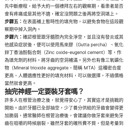
先中斷療程，給予大約一個禮拜左右的觀察期，看患者是否
會有疼痛或是其他不適，確定沒問題之後再將空洞填上。
步驟五：
在表面補上暫時性的填充物，以避免食物在這段觀
察期中掉入洞內。
步驟六：
確認根管跟牙髓腔內完全淨空，並且沒有發炎或其
他感染症狀後，便可以使用馬來膠（Gutta percha）、氧化
鋅丁香油酚黏合劑（Zinc oxide-eugenol cement）等，作
為填充劑的材料，將牙齒的空洞補滿。另外也有像三氧礦化
物（Mineral trioxide aggregate
，簡稱
MTA）這種密合度
更高、人體適應性更好的填充材料，可以做選擇，不過價格
當然就會更高。
抽完神經一定要裝牙套嗎？
許多人在根管治療之後，就覺得安心了，其實這才是挑戰的
開始。由於牙髓已全部抽空，少了
養分
供給的牙齒會變得更
加脆弱，通常醫師在根管治療後，會建議你做
牙套
來避免牙
齒在
咀嚼
的時候
崩裂
，雖然牙套的確所費不貲，但是考量到