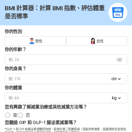
BMI 計算器：計算 BMI 指數、評估體重
是否標準
你的性別
男性
女性
你的年齡？
（歲）
你的身高？
cm
你的體重
kg
您有興趣了解減重治療或其他減重方法嗎？
是
否
您聽過 GIP 和 GLP-1 腸泌素減重嗎？
*GLP-1 與 GIP 為腸泌素受體促效劑，原用於第二型糖尿病，因能抑制食慾、延緩胃排空並增加