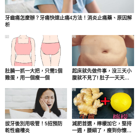
牙齒痛怎麼辦？牙痛快速止痛4方法！消炎止痛藥、原因解
析
PR
PR
肚腩一抓一大把，只需1個
起床就先做件事，沒三天小
雞蛋，用一個瘦一個
腹就不見了! 肚子一天天變
小！
PR
拔牙後別用吸管！5招預防
減肥首選，檸檬加它，堅持
乾性齒槽炎
一週，腰細了，瘦到你懷疑
人生