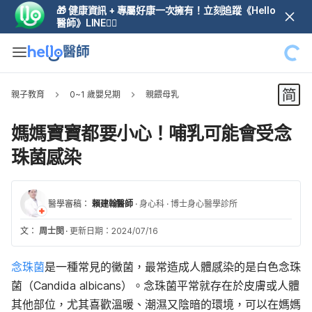
🎁 健康資訊 + 專屬好康一次擁有！立刻追蹤《Hello
醫師》LINE👆🏼
親子教育
0~1 歲嬰兒期
親餵母乳
媽媽寶寶都要小心！哺乳可能會受念
珠菌感染
醫學審稿：
賴建翰醫師
·
身心科
·
博士身心醫學診所
文：
周士閔
·
更新日期：2024/07/16
念珠菌
是一種常見的黴菌，最常造成人體感染的是白色念珠
菌（Candida albicans）。念珠菌平常就存在於皮膚或人體
其他部位，尤其喜歡溫暖
、
潮濕又陰暗的環境，可以在媽媽