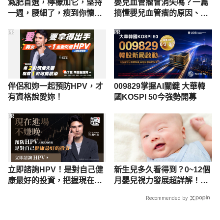
減肥首選，檸檬加它，堅持
嬰兒血管瘤會消失嗎？一篇
一週，腰細了，瘦到你懷疑
搞懂嬰兒血管瘤的原因、種
人生
類、症狀及治療
PR
PR
伴侶和妳一起預防HPV，才
009829掌握AI關鍵 大華韓
有資格說愛妳！
國KOSPI 50今強勢開募
PR
立即諮詢HPV！是對自己健
新生兒多久看得到？0~12個
康最好的投資，把握現在不
月嬰兒視力發展超詳解！9
嫌晚！
招幫助寶寶視力發展
Recommended by