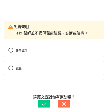
免責聲明
Hello 醫師並不提供醫療建議、診斷或治療。
參考資料
Breastfeeding and thrush.
紀錄
http://www.babycentre.co.uk/a8486/breastfeeding
-and-thrush#ixzz4ZfMmgF9h. 
Accessed February 
現行版本
25, 2017
2024/07/16
文： 
周士閔
這篇文章對你有幫助嗎？
醫學審稿：
賴建翰醫師
由 
張凱安 Kyle Chang
 更新