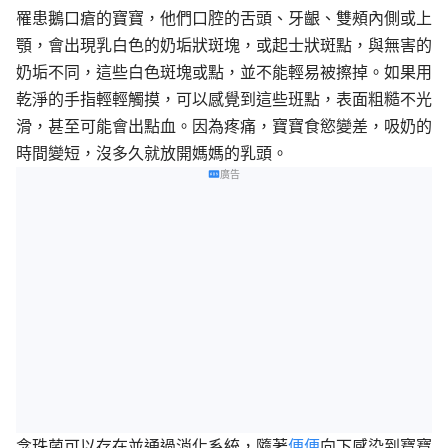
罹患鵝口瘡的寶寶，他們口腔的舌頭
、
牙齦
、
雙頰內側或上
顎，會出現乳白色的奶垢狀斑塊，或起士狀斑點，與無害的
奶垢不同，這些白色斑塊或點，並不能輕易被擦掉。如果用
乾淨的手指輕輕觸摸，可以感覺到這些班點，表面粗糙不光
滑，甚至可能會出點血。因為疼痛，寶寶食慾變差，吸奶的
時間變短，沒多久就放開媽媽的乳頭。
廣告
念珠菌可以存在並通過消化系統，隨著
便便
向下感染到寶寶