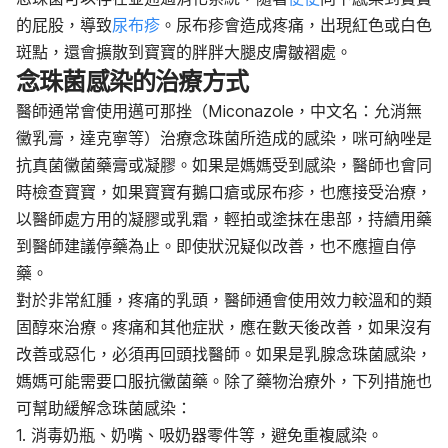
的屁股，導致
尿布疹
。尿布疹會造成疼痛，出現紅色或白色
斑點，還會擴散到寶寶的胖胖大腿皮膚皺褶處。
念珠菌感染的治療方式
醫師通常會使用邁可那挫（Miconazole，中文名：允消無
黴乳膏，達克寧等）治療念珠菌所造成的感染，咪可納唑是
抗真菌黴菌藥膏或凝膠。如果是媽媽受到感染，醫師也會同
時檢查寶寶，如果寶寶有鵝口瘡或尿布疹，也應接受治療，
以醫師處方用的凝膠或乳霜，輕拍或塗抹在患部，持續用藥
到醫師建議停藥為止。即使狀況疑似改善，也不應擅自停
藥。
對於非常紅腫，疼痛的乳頭，醫師通會使用效力較溫和的類
固醇來治療。疼痛和其他症狀，應在數天後改善，如果沒有
改善或惡化，必須再回頭找醫師。如果是乳腺念珠菌感染，
媽媽可能需要口服抗黴菌藥。除了藥物治療外，下列措施也
可幫助緩解念珠菌感染：
1. 消毒奶瓶
、
奶嘴
、
吸奶器零件等，避免重複感染。