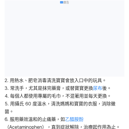
廣告
2. 用熱水
、
肥皂消毒清洗寶寶會放入口中的玩具。
3. 常洗手，尤其是抹完藥膏，或替寶寶更換
尿布
後。
4. 每個人都使用專屬的毛巾，不混著用並每天更換。
5. 用攝氏 60 度溫水，清洗媽媽和寶寶的衣服，消除黴
菌。
6. 服用藥效溫和的止痛藥，如
乙醯胺酚
（Acetaminophen），直到症狀解除，治療起作用為止。