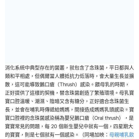
消化系統中典型存在的菌叢，就包含了念珠菌，平日都與人
類和平相處，但偶爾當人體抵抗力低落時，會大量生長並擴
散，這可能導致鵝口瘡（Thrush）感染。餵母乳的時期，
正好提供了這樣的契機，替念珠菌創造了繁殖環境。母乳寶
寶口腔溫暖
、
潮濕
、
陰暗又含有糖分，正好適合念珠菌生
長，並會在哺乳時傳遞給媽媽，間接造成媽媽乳頭感染。寶
寶口腔裡的念珠菌感染稱為嬰兒鵝口瘡（Oral thrush），是
寶寶常見的問題
，每
20 個新生嬰兒中就有一個，四星期大
的寶寶，則是七個就有一個感染。（同場加映：
母親哺乳飲