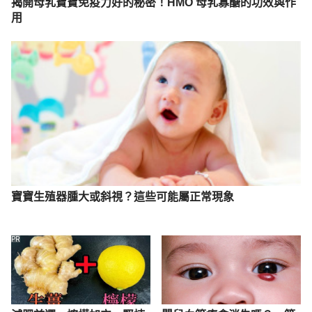
揭開母乳寶寶免疫力好的秘密！HMO 母乳寡醣的功效與作
用
寶寶生殖器腫大或斜視？這些可能屬正常現象
PR