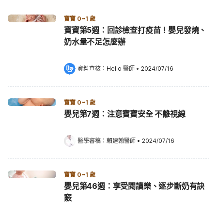
寶寶 0~1 歲
寶寶第5週：回診檢查打疫苗！嬰兒發燒、
奶水量不足怎麼辦
資料查核：
Hello 醫師
 •
2024/07/16
寶寶 0~1 歲
嬰兒第7週：注意寶寶安全 不離視線
醫學審稿：
賴建翰醫師
•
2024/07/16
寶寶 0~1 歲
嬰兒第46週：享受閱讀樂、逐步斷奶有訣
竅