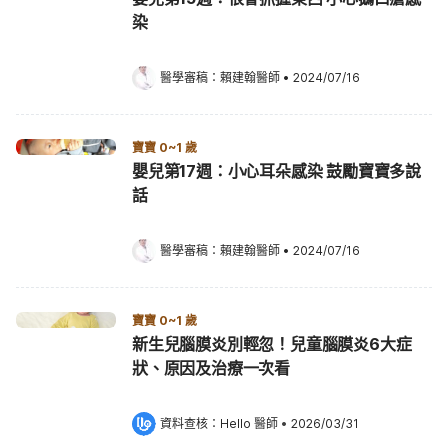
染
醫學審稿：
賴建翰醫師
•
2024/07/16
寶寶 0~1 歲
嬰兒第17週：小心耳朵感染 鼓勵寶寶多說
話
醫學審稿：
賴建翰醫師
•
2024/07/16
寶寶 0~1 歲
新生兒腦膜炎別輕忽！兒童腦膜炎6大症
狀、原因及治療一次看
資料查核：
Hello 醫師
 •
2026/03/31