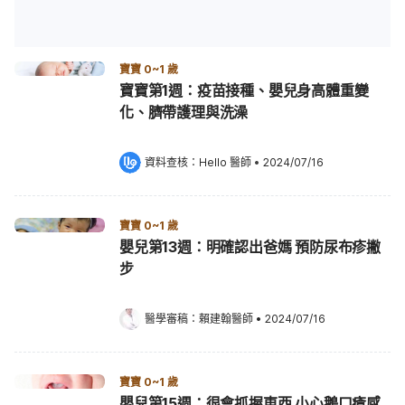
寶寶 0~1 歲
寶寶第1週：疫苗接種、嬰兒身高體重變
化、臍帶護理與洗澡
資料查核：
Hello 醫師
 •
2024/07/16
寶寶 0~1 歲
嬰兒第13週：明確認出爸媽 預防尿布疹撇
步
醫學審稿：
賴建翰醫師
•
2024/07/16
寶寶 0~1 歲
嬰兒第15週：很會抓握東西 小心鵝口瘡感