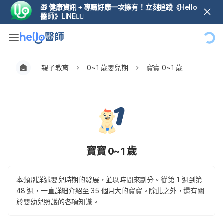
🎁 健康資訊 + 專屬好康一次擁有！立刻追蹤《Hello
醫師》LINE👆🏼
親子教育
0~1 歲嬰兒期
寶寶 0~1 歲
寶寶 0~1 歲
本類別詳述嬰兒時期的發展，並以時間來劃分。從第 1 週到第
48 週，一直詳細介紹至 35 個月大的寶寶。除此之外，還有關
於嬰幼兒照護的各項知識。