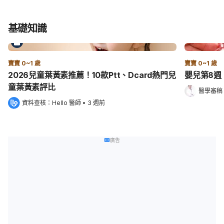
基礎知識
寶寶 0~1 歲
寶寶 0~1 歲
2026兒童葉黃素推薦！10款Ptt、Dcard熱門兒
嬰兒第8週
童葉黃素評比
醫學審稿
資料查核：
Hello 醫師
 •
3 週前
廣告