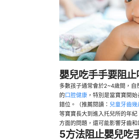
嬰兒吃手手要阻止
多數孩子通常會於2~4歲間，
的
口腔健康
，特別是當寶寶開始
錯位。（推薦閱讀：
兒童牙齒幾
等寶寶長大到進入托兒所的年紀
方面的問題，還可能影響牙齒和
5方法阻止嬰兒吃