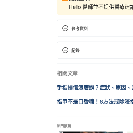
Hello 醫師並不提供醫療
參考資料
Thumb sucking: Help your child b
lifestyle/childrens-health/in-d
紀錄
2022
現行版本
小嬰兒愛吃手，怎麼辦？（信誼基金會）https:
相關文章
2023/05/23
SysID=3153 Accessed June 24,
文： 
Weitseng Lin
手指損傷怎麼辦？症狀、原因、
擔心寶寶未來過度依賴奶嘴或吃手
醫學審稿：
賴建翰醫師
http://www.ibaby.org.tw/conte
由 
張凱安 Kyle Chang
 更新
指甲不是口香糖！6方法戒除咬
從吸手指到摳指甲，怎麼回事？（信誼基金會
yi.org.tw/Library/Article/1269 
熱門推薦
Pacifiers and Thumb Sucking（H