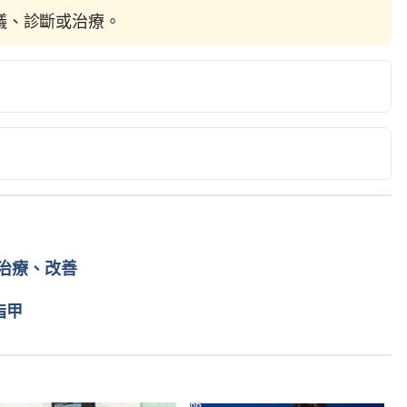
建議、診斷或治療。
reak the habit.  http://www.mayoclinic.org/healthy-
epth/thumb-sucking/art-20047038  Accessed June 24, 
//parents.hsin-yi.org.tw/QA/Detail/145?
 2022
治療、改善
?掌握三大階段輕鬆面對（靖娟兒童安全文教基金會）
nt/17806 Accessed June 24, 2022
指甲
）https://parents.hsin-
Accessed June 24, 2022
ealthy Children）