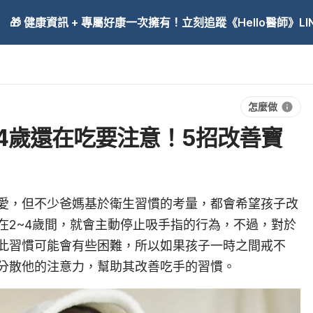
🎁 健康資訊 + 專屬好康一次擁有！立刻追蹤《Hello醫師》LINE
怎麼做
4歲還在吃要注意！5招改善寶
愛，
但不少
爸媽基於衛生習慣的考量，都會希望孩子改
在2~4歲間，就會主動停止
吸
手指的
行為
，不過，對於
此習慣可能會有些困難，所以如果孩子一時之間
戒
不
分散他的注意力，幫助其改善吃手的習慣。