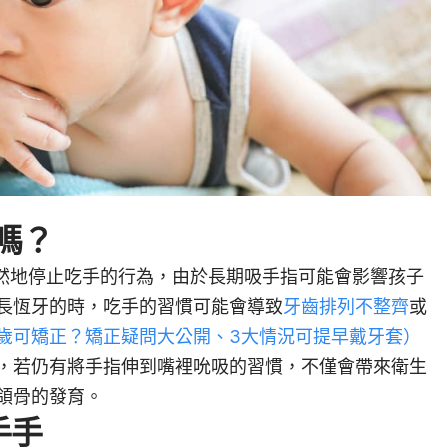
嗎？
自然地停止吃手的行為，由於長期吸手指可能會影響孩子
長恆牙的時，吃手的習慣可能會導致
牙齒排列不整齊
或
歲可矯正？矯正疑問大公開、3大情況可提早戴牙套）
，若仍有將手指伸到嘴裡吮吸的習慣，不僅會帶來衛生
頜骨的發育。
手手