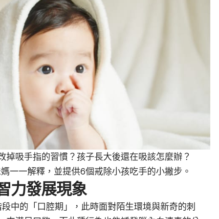
改掉吸手指的習慣？孩子長大後還在吸該怎麼辦？
位爸媽一一解釋，並提供6個戒除小孩吃手的小撇步。
智力發展現象
階段中的「口腔期」，此時面對陌生環境與新奇的刺