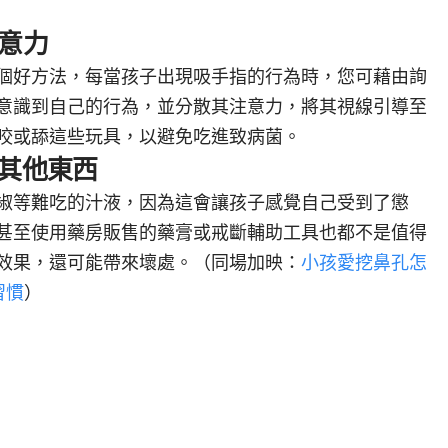
注意力
個好方法，每當孩子出現吸手指的行為時，您可藉由詢
意識到自己的行為，並分散其注意力，將其視線引導至
咬或舔這些玩具，以避免吃進致病菌
。
或其他東西
椒等難吃的汁液，因為這會讓孩子感覺自己受到了懲
甚至使用藥房販售的藥膏或戒斷輔助工具也都不是值得
效果，還可能帶來壞處。（同場加映：
小孩愛挖鼻孔怎
習慣
）