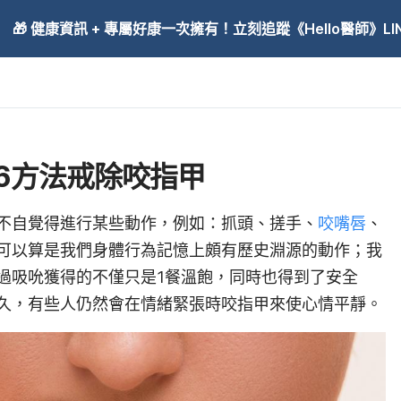
🎁 健康資訊 + 專屬好康一次擁有！立刻追蹤《Hello醫師》LINE
6方法戒除咬指甲
不自覺得進行某些動作，例如：抓頭、搓手、
咬嘴唇
、
可以算是我們身體行為記憶上頗有歷史淵源的動作；我
過吸吮獲得的不僅只是1餐溫飽，同時也得到了安全
久，有些人仍然會在情緒緊張時咬指甲來使心情平靜。