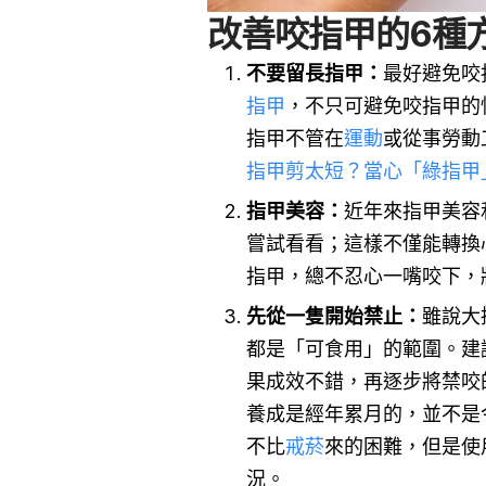
改善咬指甲的6種
不要留長指甲：
最好避免咬
指甲
，不只可避免咬指甲的
指甲不管在
運動
或從事勞動
指甲剪太短？當心「綠指甲
指甲美容：
近年來指甲美容
嘗試看看；這樣不僅能轉換
指甲，總不忍心一嘴咬下，
先從一隻開始禁止：
雖說大
都是「可食用」的範圍。建
果成效不錯，再逐步將禁咬
養成是經年累月的，並不是
不比
戒菸
來的困難，但是使
況。