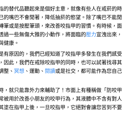
指的替代品聽起來是個好主意，就像有些人在戒菸的時
己的嘴巴不會閒著，降低抽菸的慾望。除了嘴巴不能閒
轉筆或是按壓筆頭，來改善咬指甲的習慣。有時候，面
透過一些無傷大雅的小動作，將面臨的
壓力
宣洩出來，
與健康。
是有原因的，我們已經知道了咬指甲多發生在我們感受
，因此，我們在戒除咬指甲的同時，也可以試著找尋其
調整、
冥想
、運動、
閱讀
或是社交，都可能作為您自己
時，就只能靠外力來輔助了！市面上有種稱做「防咬甲
常被用於改善小朋友的咬甲行為，其液體中不含有對人
其塗在指甲上後，一旦咬指甲，它絕對會讓您苦到不要