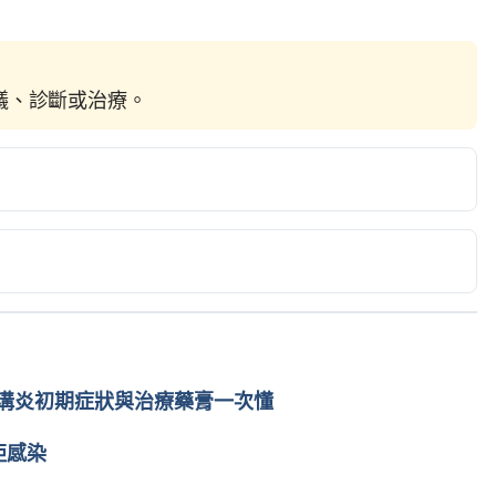
建議、診斷或治療。
g-term nail damage?（Mayo Clinic）
hy-lifestyle/adult-health/expert-answers/nail-biting/faq-
022
LS. （AAD）https://www.aad.org/public/everyday-
op-biting-nails Accessed April 27, 2022
溝炎初期症狀與治療藥膏一次懂
oo Far?（Cleveland Clinic）
g/nail-biting-when-does-it-go-too-far/ Accessed April 27, 
拒感染