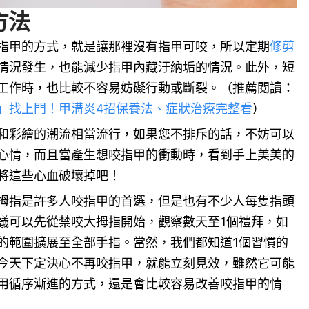
方法
指甲的方式，就是讓那裡沒有指甲可咬，所以定期
修剪
情況發生，也能減少指甲內藏汙納垢的情況。此外，短
工作時，也比較不容易妨礙行動或斷裂。（推薦閱讀：
」找上門！甲溝炎4招保養法、症狀治療完整看
）
和彩繪的潮流相當流行，如果您不排斥的話，不妨可以
心情，而且當產生想咬指甲的衝動時，看到手上美美的
將這些心血破壞掉吧！
拇指是許多人咬指甲的首選，但是也有不少人每隻指頭
議可以先從禁咬大拇指開始，觀察數天至1個禮拜，如
的範圍擴展至全部手指。當然，我們都知道1個習慣的
今天下定決心不再咬指甲，就能立刻見效，雖然它可能
用循序漸進的方式，還是會比較容易改善咬指甲的情