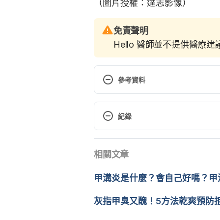
（圖片授權：達志影像）
免責聲明
Hello 醫師並不提供醫療
參考資料
Does nail biting cause any lon
https://www.mayoclinic.org/healt
紀錄
20058548 Accessed April 27, 2
現行版本
HOW TO STOP BITING YOUR NAI
相關文章
2022/04/27
care/nail-care-secrets/basics/st
文： 
于承宇
甲溝炎是什麼？會自己好嗎？甲
Nail Biting: When Does It Go T
醫學審稿：
賴建翰醫師
https://health.clevelandclinic.or
由 
連珮妤
 更新
灰指甲臭又醜！5方法乾爽預防
2022