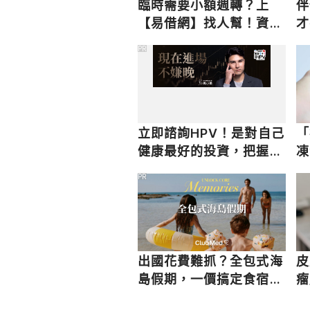
臨時需要小額週轉？上
伴
【易借網】找人幫！資金
才
快速到位
PR
立即諮詢HPV！是對自己
「
健康最好的投資，把握現
凍
在不嫌晚！
治
PR
出國花費難抓？全包式海
皮
島假期，一價搞定食宿玩
瘤
樂，省錢更省心！
成