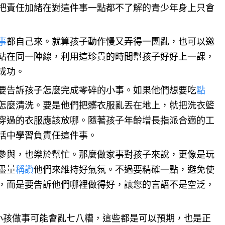
把責任加諸在對這件事一點都不了解的青少年身上只會
事
都自己來。就算孩子動作慢又弄得一團亂，也可以邀
站在同一陣線，利用這珍貴的時間幫孩子好好上一課，
成功。
要告訴孩子怎麼完成零碎的小事。如果他們想要吃
點
怎麼清洗。要是他們把髒衣服亂丟在地上，就把洗衣籃
穿過的衣服應該放哪。隨著孩子年齡增長指派合適的工
活中學習負責任這件事。
參與，也樂於幫忙。那麼做家事對孩子來說，更像是玩
盡量
稱讚
他們來維持好氣氛。不過要精確一點，避免使
，而是要告訴他們哪裡做得好，讓您的言語不是空泛，
小孩做事可能會亂七八糟，這些都是可以預期，也是正