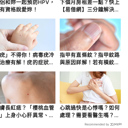
侶和妳一起預防HPV，
下個月房租差一點？快上
有資格說愛妳！
【易借網】三分鐘解決燃
眉之急
疣」不得你！病毒疣冷
指甲有直條紋？指甲紋路
治療有解！疣的症狀、
與原因詳解！若有橫紋要
療一次看
注意，恐患這些病！
膚長紅痣？「櫻桃血管
心跳過快是心悸嗎？如何
」上身小心肝異常、7
處理？需要看醫生嗎？過
以上好發年長者！
快原因？
Recommended by