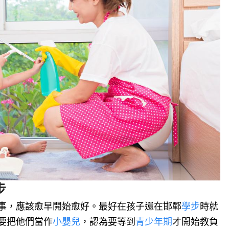
步
事，應該愈早開始愈好。最好在孩子還在邯鄲
學步
時就
要把他們當作
小嬰兒
，認為要等到
青少年期
才開始教負