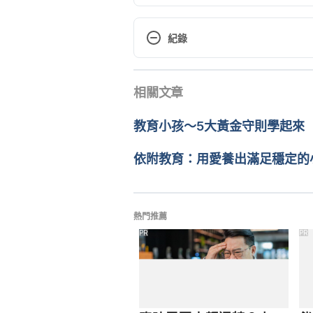
9 Tips for Teaching Kids Responsi
for-teaching-kids-responsibility/
紀錄
現行版本
http://centerforparentingeducatio
相關文章
2021/03/25
chores/developing-responsibility
文： 
Karin Kao
教育小孩～5大黃金守則學起來
醫學審稿：
賴建翰醫師
由 
周士閔
 更新
依附教育：用愛養出滿足穩定的
熱門推薦
PR
PR