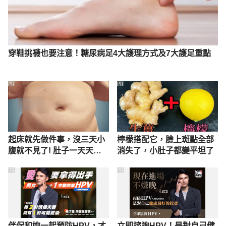
穿鞋挑襪也要注意！糖尿病足4大護理方式及7大護足重點
PR
PR
起床就先做件事，沒三天小
檸檬搭配它，臉上斑點全部
腹就不見了! 肚子一天天變
消失了，小肚子都變平坦了
小！
PR
PR
伴侶和妳一起預防HPV，才
立即諮詢HPV！是對自己健