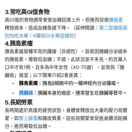
3.常吃高GI值食物
高GI值的食物通常會使血糖迅速上升，但進而促使
胰島素
釋放過多，造成血糖急遽下降。（延伸閱讀：
第二型糖尿病
別怕吃水果！6種低GI水果這樣吃
）
4.胰島素瘤
胰島素瘤是種罕見的腫瘤（非癌性），容易因胰臟分泌過多
的胰島素，導致低血糖；不過，此狀況並不多見，約百萬人
口中才有1例，且多為中年女性（40-70歲），並常與「胰
臟癌」搞混；以下簡單介紹2者差異：
胰島素瘤
：胰島β細胞中的一種神經內分泌腫瘤。
胰臟癌
：胰臟本身的癌症，通常發生在胰臟導管中。
5.長期勞累
長時間處於高度的疲勞狀態，身體會釋放出大量的壓力荷爾
蒙，如
腎上腺素
和糖皮質素，這些荷爾蒙會促進身體消耗糖
分，進而導致低血糖。