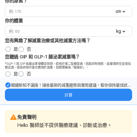
你的身高？
cm
你的體重
kg
您有興趣了解減重治療或其他減重方法嗎？
是
否
您聽過 GIP 和 GLP-1 腸泌素減重嗎？
*GLP-1 與 GIP 為腸泌素受體促效劑，原用於第二型糖尿病，因能抑制食慾、延緩胃排空並增加
飽足感，經政府核可後也應用於減重，民間慣稱為「瘦瘦針」。
是
否
關鍵新知不漏接！接收最新的減重趨勢與實用建議，幫你保持最佳狀
態。
計算
免責聲明
Hello 醫師並不提供醫療建議、診斷或治療。