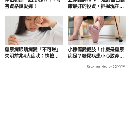
有資格說愛妳！
康最好的投資，把握現在不
嫌晚！
糖尿病眼睛病變「不可逆」
小擦傷變截肢！什麼是糖尿
失明前兆4大症狀：快檢
病足？糖尿病患小心致命併
查！
發症
Recommended by
載入中