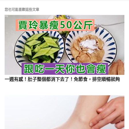
糖尿病的急性併發症－『低血糖症』（民生醫院）
您也可能喜歡這些文章
http://www.kmsh.gov.tw/Files/Files/F00001550.pdf
PR
Accessed  
March 6, 2023
胰島素疑問（台灣E院）
https://sp1.hso.mohw.gov.tw/doctor/All/ShowDetail.
php?q_no=70884
Accessed  
March 6, 2023
一週有感！肚子整個都消下去了！免節食，排空順暢就夠