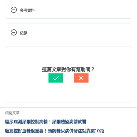
參考資料
低血糖（衛生福利部台中醫院）
紀錄
https://www.taic.mohw.gov.tw/public/hygiene/f499
94f958bd78fdc31a4061787d9663.pdf
Accessed  
現行版本
March 6, 2023
2026/07/14
低血糖的預防與處理方式（宏恩醫療財團法人宏恩綜
文： 
曹嘉儀
這篇文章對你有幫助嗎？
合醫院）
資料查核：
Hello 醫師
https://www.country.org.tw/%E8%A1%9B%E6%95
由 
Sara Gao
 更新
%99%E5%9C%92%E5%9C%B0/%E8%A1%9B%E6%
95%99%E5%96%AE%E5%BC%B5/539
Accessed  
March 6, 2023
相關文章
低血糖（馬偕紀念醫院內分泌暨新陳代謝科）
糖尿病測尿酮控制病情！尿酮體過高請就醫
https://www.mmh.org.tw/treat_view.php?
糖友控好血糖很重要！預防糖尿病併發症就靠這10招
docid=205
Accessed  
March 6, 2023