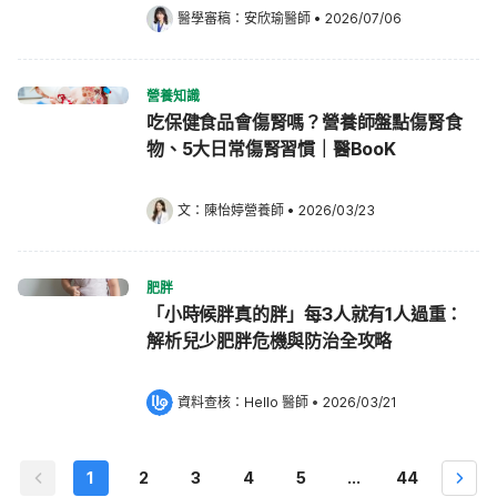
醫學審稿：
安欣瑜醫師
•
2026/07/06
營養知識
吃保健食品會傷腎嗎？營養師盤點傷腎食
物、5大日常傷腎習慣｜醫BooK
文：
陳怡婷營養師
•
2026/03/23
肥胖
「小時候胖真的胖」每3人就有1人過重：
解析兒少肥胖危機與防治全攻略
資料查核：
Hello 醫師
 •
2026/03/21
1
2
3
4
5
...
44