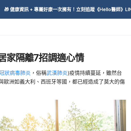
🎁 健康資訊 + 專屬好康一次擁有！立刻追蹤《Hello醫師》LINE
居家隔離7招調適心情
冠狀病毒肺炎
，俗稱
武漢肺炎
)疫情持續蔓延，雖然台
與歐洲如義大利、西班牙等國，都已經造成了莫大的傷