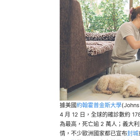
據美國
約翰霍普金斯大學
(Joh
4 月 12 日，全球的確診數約 1
為最高，死亡逾 2 萬人
；
義大利
情，不少歐洲國家都已宣布
封城