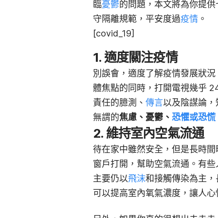
臨
憂鬱
的問題，本文將為你提供
守隔離規範，平安度過
疫情
。
[covid_19]
1. 適度關注疫情
別誤會，適度了解疫情發展狀況
體焦點的同時，打開電視幾乎 2
責任的臆測、
傳言
以及陰謀論，
無謂的
焦慮、憂鬱、
恐懼或恐慌
2. 維持室內空氣流通
待在家中雖然安全，但是長時間
窗戶打開，幫助空氣流通。有些
主要仍以
飛沫
和接觸傳染為主，
可以提高室內氧氣濃度，讓人心