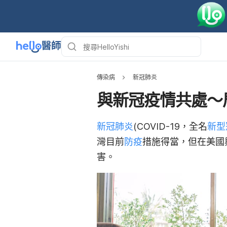
傳染病
新冠肺炎
與新冠疫情共處～
新冠肺炎
(COVID-19，全名
新型
灣目前
防疫
措施得當，但在美國
害。