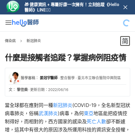
🎁 健康資訊 + 專屬好康一次擁有！立刻追蹤《Hello
醫師》LINE👆🏼
傳染病
新冠肺炎
什麼是接觸者追蹤？掌握病例阻疫情
醫學審稿：
姜冠宇醫師
·
整合醫學
·
臺北市立聯合醫院中興院區
文：
黎佳燊
·
更新日期：2022/06/16
當全球都在應對同一種
新冠肺炎
(COVID-19，全名新型冠狀
病毒肺炎，俗稱
武漢肺炎
)病毒，為何
東亞
地區能把疫情控
制得好，
而
相對的，西方國家的感染及
死亡人數
卻不斷遽
增
，
這其中有很大的原因涉及所運用科技的資訊安全授權，