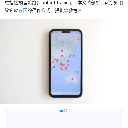
意指接觸者追蹤(Contact tracing)，本文將剖析目前所知關
於它於
各國
的運作模式，
提
供
您
參考。
廣告