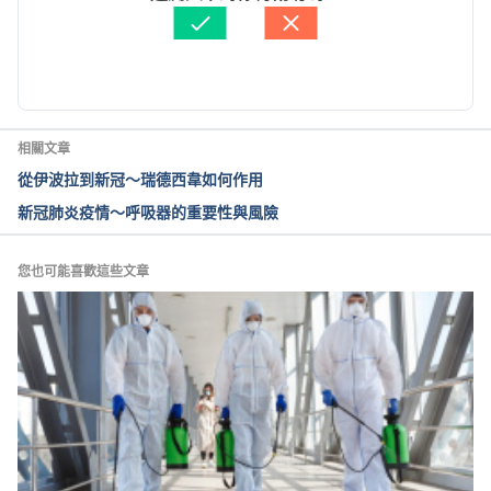
Infographic: COVID-19 contact tracing.  
醫學審稿：
姜冠宇醫師
https://www.ecdc.europa.eu/en/publications-
由 
You Baoqi
 更新
data/infographic-covid-19-contact-tracing  
Accessed April 29, 2020.
How Digital Contact Tracing Slowed Covid-19 in 
相關文章
East Asia?  https://hbr.org/2020/04/how-digital-
從伊波拉到新冠～瑞德西韋如何作用
contact-tracing-slowed-covid-19-in-east-asia  
新冠肺炎疫情～呼吸器的重要性與風險
Accessed April 29, 2020.
What is contact tracing?  
您也可能喜歡這些文章
https://techcrunch.com/2020/04/18/what-is-
contract-tracing/  Accessed April 29, 2020.
How contact tracing could use Bluetooth to track 
coronavirus on your smartphone?  
https://www.nbcnews.com/tech/tech-news/how-
contact-tracing-could-use-bluetooth-track-
coronavirus-your-smartphone-n1187796  Accessed 