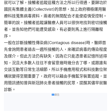
就可以了解，接觸者追蹤這種方法之所以行得通，要歸功於
國民有集體主義(Collectivist)的思想，加上政府積極運用醫
療科技蒐集病毒資料，兩者的無間配合才能使疫情受控制。
簡單的說，接觸者追蹤讓醫療人員可以很快地找到密切接觸
者，並告知他們可能遭受感染，有必要則馬上進行隔離程
序。
一般在診斷接觸性傳染病(Contagious disease)時，醫師首
先會詢問患者過去一週所接觸的人，來確認病毒的傳染程度
及媒介，但此方法仍有缺失，因為它只能憑患者記憶所述得
知，況且大多數人往往不會留意幾時幾分去了哪，或跟誰有
交談互動等日常生活細節，所以手機應用程式和科技數位架
構就變得至關重要了，政府可以藉由手機藍牙裝置追蹤，並
用
簡訊通知
曾與新冠肺炎患者接觸的民眾，提醒其儘早就醫
診斷。
廣告