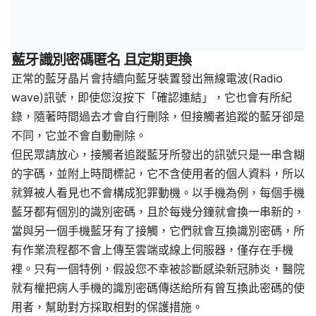
藍牙識別密碼匿名 且定期更換
正常的藍牙晶片會持續向藍牙裝置發出無線電波(Radio
wave)訊號，即使您沒按下「確認連結」，它也會有所紀
錄，隨著時間過去才會自行刪除，但接觸者追蹤的藍牙卻是
不同，它並不會自動刪除。
但民眾請放心，接觸者追蹤藍牙所發出的訊號只是一串含糊
的字碼，並附上時間標記，它不含使用者的個人資料，所以
就算被人看見也不會構成犯罪動機。以手機為例，每個手機
藍牙都有個別的識別密碼，且於每幾分鐘就會換一串新的，
當與另一個手機藍牙有了接觸，它們就會互換識別密碼，所
有作業流程都不會上傳至雲端或線上伺服器，僅存在手機
裡。只有一個特例，假設您不幸被診斷感染新冠肺炎，醫院
就有權把病人手機的識別密碼傳送給所有曾互換此密碼的使
用者，幫助對方採取相對的保護措施。