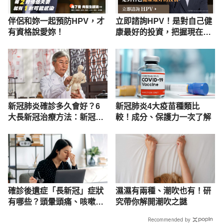
伴侶和妳一起預防HPV，才
立即諮詢HPV！是對自己健
有資格說愛妳！
康最好的投資，把握現在不
嫌晚！
新冠肺炎確診多久會好？6
新冠肺炎4大疫苗種類比
大長新冠治療方法：新冠後
較！成分、保護力一次了解
遺症必看
確診後遺症「長新冠」症狀
濕濕有兩種、潮吹也有！研
有哪些？頭暈頭痛、咳嗽、
究帶你解開潮吹之謎
胸悶解析
Recommended by