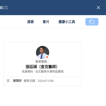
🏼
探索
影片
健康小工具
醫學審稿：
張廷碩（查克醫師）
耳鼻喉科 · 台北醫學大學附設醫院
文：
連珮妤
·
更新日期：2024/11/08