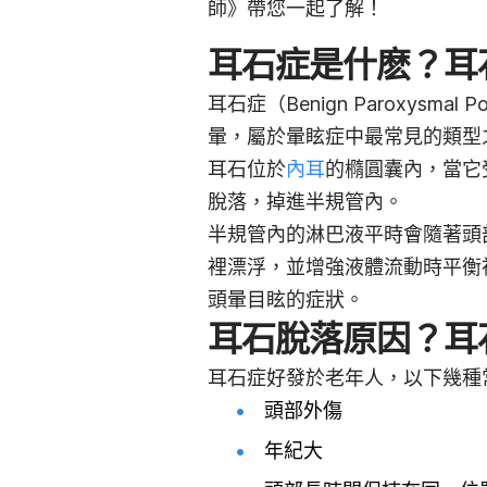
師》帶您一起了解！
耳石症是什麽？耳
耳石症（Benign Paroxysmal 
暈，屬於暈眩症中最常見的類型
耳石位於
內耳
的橢圓囊內，當它
脫落，掉進半規管內。
半規管內的淋巴液平時會隨著頭
裡漂浮，並增強液體流動時平衡
頭暈目眩的症狀。
耳石脫落原因？耳
耳石症好發於老年人，以下幾種
頭部外傷
年紀大