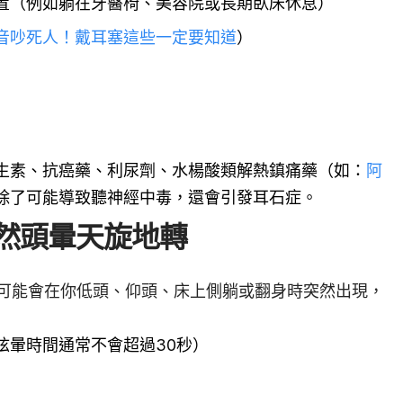
置（例如躺在牙醫椅、美容院或長期臥床休息）
音吵死人！戴耳塞這些一定要知道
）
生素、抗癌藥、利尿劑、水楊酸類解熱鎮痛藥（如：
阿
除了可能導致聽神經中毒，還會引發耳石症。
然頭暈天旋地轉
可能會在你低頭、仰頭、床上側躺或翻身時突然出現，
眩暈時間通常不會超過30秒）