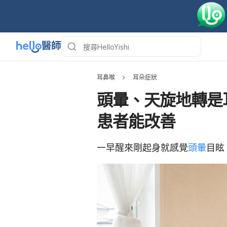
耳鼻喉
耳朵症狀
頭暈、天旋地轉是
患者能改善
一早醒來剛起身就感覺
頭暈
目眩