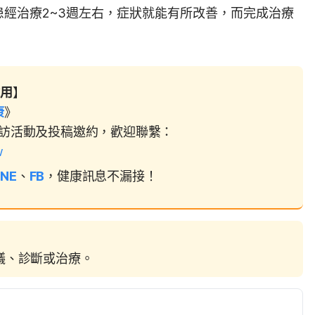
患經治療2~3週左右，症狀就能有所改善，而完成治療
試用
】
⠀
康
》
訪活動及投稿邀約，歡迎聯繫：
w
INE
、
FB
，健康訊息不漏接！
建議、診斷或治療。