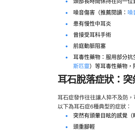
頭部長時間保持在同一位
噪音傷害（推薦閱讀：
噪
患有慢性中耳炎
曾接受耳科手術
前庭動脈阻塞
耳毒性藥物：服用部分抗
斯匹靈
）等耳毒性藥物，
耳石脫落症狀：突
耳石症發作往往讓人猝不及防，
以下為耳石症6種典型的症狀：
突然有頭暈目眩的感覺（
頭重腳輕