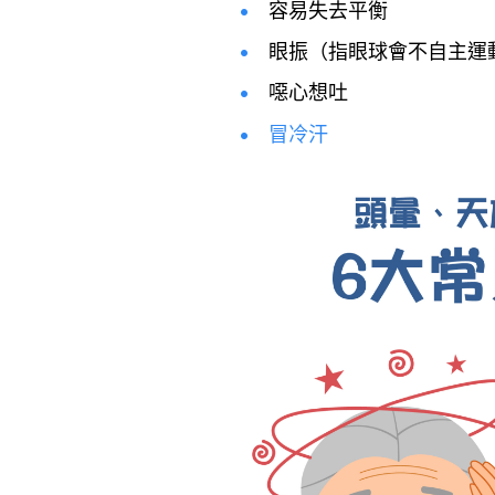
容易失去平衡
眼振（指眼球會不自主運
噁心想吐
冒冷汗