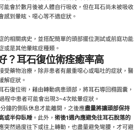
可能會於數月後被人體自行吸收，但在耳石尚未被吸收
會感到暈眩、噁心等不適症狀。
症的相關病史，並搭配簡單的頭部擺位測試或前庭功能
症或是其他暈眩症種類。
好？耳石復位術痊癒率高
接受藥物治療，除非患者有嚴重噁心或嘔吐的症狀，醫
緩解症狀。
耳石復位術，藉由轉動病患頭部，將耳石導回橢圓囊，
過程中患者可能會出現3~4次眩暈症狀。
0分鐘的側臥休息才能離開，之後應
盡量將讓頭部保持
高或半仰臥睡
。此外，
術後1週內應避免往耳石脫落的
應突然過度往下或往上轉動，也盡量避免彎腰，才可避