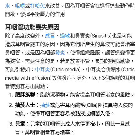
水
、
咀嚼
或
打哈欠
來改善。因為耳咽管會在進行這些動作時
開啟，發揮平衡壓力的作用
耳咽管功能喪失原因
除了高度改變外，
感冒
、
過敏
和鼻竇炎(Sinusitis)也是可能
造成耳咽管罷工的原因，因為它們所產生的鼻液可能會堵塞
鼻咽管，或是因為咽部
發炎
，使得組織腫脹，讓管道變得更
為狹窄。需要注意的是，若是放置不管，長期的疾病感染，
可能引發如：
中耳炎
(Otitis media)、中耳炎合併積水(Otitis
media with effusion)等併發症。另外，以下3個族群的耳咽
管特別容易出問題：
肥胖族群
：脂肪沉積物可能會提高耳咽管堵塞的風險。
抽菸人士
：
抽菸
或危害耳內纖毛(Cilia)阻擋異物入侵的
功能，使得耳咽管更容易被黏液或細菌入侵。
兒童
：兒童的耳咽管比成人來得更窄小，因此一旦感
冒，鼻咽管相當容易堵塞。