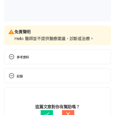
免責聲明
Hello 醫師並不提供醫療建議、診斷或治療。
參考資料
What You Should Know About Eustachian Tube 
Dysfunction. 
紀錄
https://www.healthline.com/health/eustachian-
tube-dysfunction
現行版本
Treatments for Eustachian Tube Dysfunction. 
2020/05/11
https://stanfordhealthcare.org/medical-
文： 
于承宇
這篇文章對你有幫助嗎？
conditions/ear-nose-and-throat/eustachian-tube-
醫學審稿：
賴建翰醫師