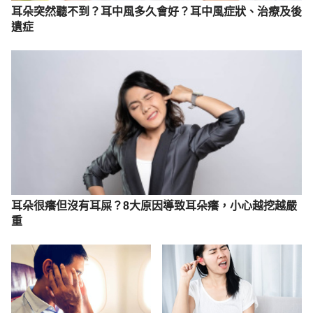
耳朵突然聽不到？耳中風多久會好？耳中風症狀、治療及後
遺症
耳朵很癢但沒有耳屎？8大原因導致耳朵癢，小心越挖越嚴
重