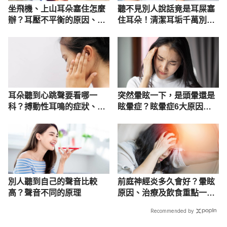
坐飛機、上山耳朵塞住怎麼
聽不見別人說話竟是耳屎塞
辦？耳壓不平衡的原因、治
住耳朵！清潔耳垢千萬別用
療、解決方法
棉花棒
耳朵聽到心跳聲要看哪一
突然暈眩一下，是頭暈還是
科？搏動性耳鳴的症狀、原
眩暈症？眩暈症6大原因、
因及治療
症狀及治療
別人聽到自己的聲音比較
前庭神經炎多久會好？暈眩
高？聲音不同的原理
原因、治療及飲食重點一次
看
Recommended by