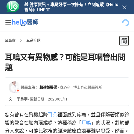
🎁 健康資訊 + 專屬好康一次擁有！立刻追蹤《Hello
醫師》LINE👆🏼
耳鼻喉
耳朵症狀
耳鳴又有異物感？可能是耳咽管出問
題
醫學審稿：
賴建翰醫師
·
身心科
·
博士身心醫學診所
文：
于承宇
·
更新日期：2020/05/11
您有曾有在飛機起降
耳朵
裡面感到疼痛，並且伴隨著類似鈴
響的聲音在腦內環繞嗎？這種稱為「
耳鳴
」的狀況，對於部
分人來說，可能比狹窄的經濟艙座位還要難以忍受。然而，