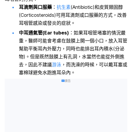
耳滴劑與口服藥
：
抗生素
(Antibiotic)和皮質類固醇
(Corticosteroids)可用耳滴劑或口服藥的方式，改善
耳咽管感染或發炎的症狀。
中耳通氣管(Ear tubes)
：如果耳咽管堵塞的情況嚴
重，醫師可能會考慮在鼓膜上開一個小口，放入耳管
幫助平衡耳內外壓力，同時也能排出耳內積水(分泌
物)。但是既然鼓膜上有孔洞，水當然也能從外側進
去，因此不建議
游泳
，而洗澡的時候，可以戴耳塞或
塞棉球避免水跑進耳朵內。
廣告