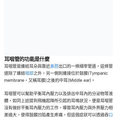
耳咽管的功能是什麼
耳咽管是連結耳朵與靠近
鼻腔
出口的一條細窄管道，這條管
道除了連結
咽部
之外，另一側則連接位於鼓膜(Tympanic
membrane，又稱耳膜)之後的中耳(Middle ear)。
耳咽管可以幫助平衡耳內壓力以及排出中耳內的分泌物等液
體，如同上述提到飛機起降所引起的耳鳴狀況，便是耳咽管
沒有做好平衡耳內壓力的工作，導致耳內壓力與外界壓力相
差過大，使得鼓膜凹陷產生疼痛，但這個症狀可以透過吞
口