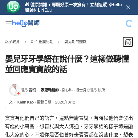
🎁 健康資訊 + 專屬好康一次擁有！立刻追蹤《Hello
醫師》LINE👆🏼
親子教育
0~1 歲嬰兒期
嬰兒期的照顧
嬰兒牙牙學語在說什麼？這樣做聽懂
並回應寶寶說的話
醫學審稿：
賴建翰醫師
·
身心科
·
博士身心醫學診所
文：
Karin Kao
·
更新日期：2020/10/12
寶寶有他們自己的語言，這點無庸置疑，有時候他們會發出
有趣的小聲響，想嘗試與大人溝通，牙牙學語的樣子總是融
化大家的心，不過你是否也曾好奇寶寶都在說些什麼、想表