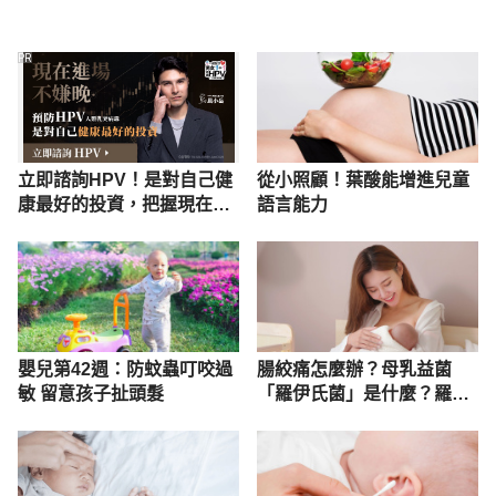
PR
立即諮詢HPV！是對自己健
從小照顧！葉酸能增進兒童
康最好的投資，把握現在不
語言能力
嫌晚！
嬰兒第42週：防蚊蟲叮咬過
腸絞痛怎麼辦？母乳益菌
敏 留意孩子扯頭髮
「羅伊氏菌」是什麼？羅伊
氏益菌專利菌株解析！