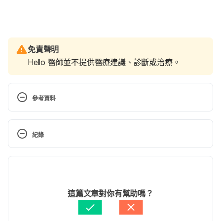
免責聲明
Hello 醫師並不提供醫療建議、診斷或治療。
參考資料
Baby talk: communicating with your baby. 
http://www.webmd.com/parenting/baby/infant-
紀錄
development-9/baby-talk. Accessed June 7, 2017
現行版本
Decoding baby’ s funning little noises and sounds. 
http://www.parents.com/baby/development/talking
2020/10/12
/decoding-babys-sounds/. Accessed June 7, 2017
文： 
Karin Kao
這篇文章對你有幫助嗎？
醫學審稿：
賴建翰醫師
由 
周士閔
 更新