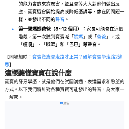
的能力會愈來愈厲害，並且會等大人對他們做出反
應。寶寶還會開始提高或降低語調等，像在問問題一
樣，並發出不同的
聲音
。
第一聲媽媽爸爸（8~12 個月）：
家長可能會在這個
階段，第一次聽到寶寶喊「
媽媽
」或「
爸爸
」，或
「嘎嘎」、「噠噠」和「巴巴」等聲音。
【同場加映：
寶寶幾歲會走路才正常？破解寶寶學走路2迷
思
】
這樣聽懂寶寶在說什麼
寶寶的牙牙學語，就是他們在試圖溝通、表達需求和慾望的
方式。以下我們將針對各種寶寶可能發出的聲音，為大家一
一解密。
廣告