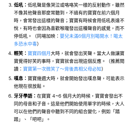
低吼：
低吼聲是像哭泣或咯咯笑一樣的反射動作，雖然
不像其他聲音那麼常聽到，不過有的寶寶在前六個月
時，會常發出這樣的聲音；寶寶有時候會用低吼表達不
悅，有時也會因為喜歡喉嚨發出這種聲音的感覺，而不
停低吼。（同場加映：
嬰兒未滿6個月別喝開水！喝太
多恐水中毒
）
輕笑：
寶寶四個月
大時，就會發出笑聲。當大人做讓寶
寶覺得好笑的事時，寶寶就會出現這個反應。（推薦閱
讀：
寶寶第一次微笑了～背後真相父母必知
）
嘆息：
寶寶幾週大時，就會開始發出嘆息聲，可能表示
他現在很放鬆。
牙牙學語：
在寶寶 4~6 個月大的時候，寶寶會發出不
同的母音和子音。這是他們開始使用單字的時候，大人
可以在他們的聲音中聽到不同的組合變化，例如「踏
踏」、「吧吧」。