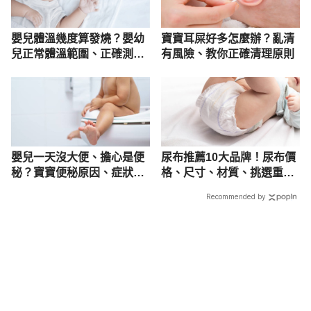
嬰兒體溫幾度算發燒？嬰幼
寶寶耳屎好多怎麼辦？亂清
兒正常體溫範圍、正確測體
有風險、教你正確清理原則
溫方法
嬰兒一天沒大便、擔心是便
尿布推薦10大品牌！尿布價
秘？寶寶便秘原因、症狀全
格、尺寸、材質、挑選重點
解析！
全解析
Recommended by
載入中