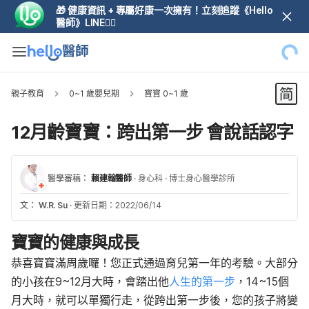
🎁 健康資訊 + 專屬好康一次擁有！立刻追蹤《Hello
醫師》LINE👆🏼
親子教育
0~1 歲嬰兒期
寶寶 0~1 歲
12月齡寶寶：跨出第一步 會說話認字
醫學審稿：
賴建翰醫師
·
身心科
·
博士身心醫學診所
文：
W.R. Su
·
更新日期：2022/06/14
寶寶的健康與成長
恭喜寶寶滿周歲囉！您正式通過育兒第一年的考驗。大部分
的小孩在9~12月大時，會踏出他
人生的第一步
，14~15個
月大時，就可以單獨行走，從跨出第一步後，您的孩子將變