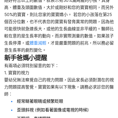
剛好符合以上的數值，就表示有50%滿周歲的小孩，其身
高、體重及頭圍數值，大於或剛好和您的寶寶相同，而另外
50%的寶寶，則比您家的寶寶嬌小。 若您的小孩落在第25
個百分位數，也不代表您的寶寶有發育異常的問題，因為他
可能很快就急速長大，或他的生長曲線並非平緩的。醫師比
較在意的是生長率的動向，而非實際測量的數值，如果孩子
生長停滯，或
體重減輕
，才是嚴重問題的前兆，所以務必留
意生長率的劇烈變化。
新手爸媽小提醒
有兩項必須特別留意的如下：
1. 寶寶的視力
嬰幼兒無法察覺自己的視力問題，因此家長必須對潛在的視
力問題提高警覺，寶寶如果有以下現象，請務必求診您的醫
師：
經常瞇著眼睛或頻繁眨眼
歪頭斜視 (例如看著圖像或電視的時候)