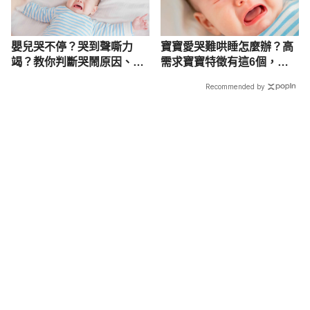
嬰兒哭不停？哭到聲嘶力
寶寶愛哭難哄睡怎麼辦？高
竭？教你判斷哭鬧原因、這
需求寶寶特徵有這6個，掌
6方法安撫入睡
握3撇步輕鬆照顧
Recommended by
載入中