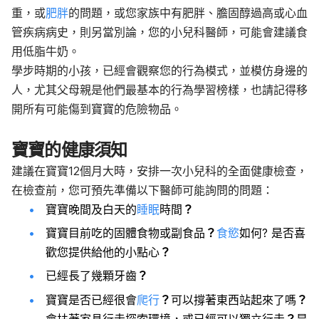
重，或
肥胖
的問題，或您家族中有肥胖、膽固醇過高或心血
管疾病病史，則另當別論，您的小兒科醫師，可能會建議食
用低脂牛奶。
學步時期的小孩，已經會觀察您的行為模式，並模仿身邊的
人，尤其父母親是他們最基本的行為學習榜樣，也請記得移
開所有可能傷到寶寶的危險物品。
寶寶的健康須知
建議在寶寶12個月大時，安排一次小兒科的全面健康檢查，
在檢查前，您可預先準備以下醫師可能詢問的問題：
寶寶晚間及白天的
睡眠
時間
？
寶寶目前吃的固體食物或副食品
？
食慾
如何? 是否喜
歡您提供給他的小點心
？
已經長了幾顆牙齒
？
寶寶是否已經很會
爬行
？
可以撐著東西站起來了嗎
？
會扶著家具行走探索環境，或已經可以獨立行走
？
是