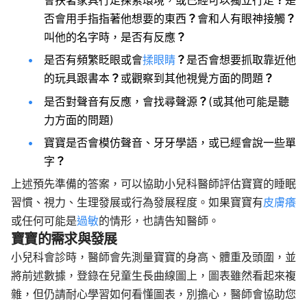
否會用手指指著他想要的東西
？
會和人有眼神接觸
？
叫他的名字時，是否有反應
？
是否有頻繁眨眼或會
揉眼睛
？
是否會想要抓取靠近他
的玩具跟書本
？
或觀察到其他視覺方面的問題
？
是否對聲音有反應，會找尋聲源
？
(或其他可能是聽
力方面的問題)
寶寶是否會模仿聲音、牙牙學語，或已經會說一些單
字
？
上述預先準備的答案，可以協助小兒科醫師評估寶寶的睡眠
習慣、視力、生理發展或行為發展程度。如果寶寶有
皮膚癢
或任何可能是
過敏
的情形，也請告知醫師。
寶寶的需求與發展
小兒科會診時，醫師會先測量寶寶的身高、體重及頭圍，並
將前述數據，登錄在兒童生長曲線圖上，圖表雖然看起來複
雜，但仍請耐心學習如何看懂圖表，別擔心，醫師會協助您