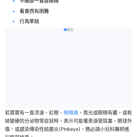
不睏卻一直揉眼睛
看東西有困難
行為笨拙
廣告
若寶寶有一直流淚、紅眼、
眼睛痛
、畏光或眼睛有膿，或乾
掉變硬的分泌物等症狀時，表示可能罹患淚管阻塞、眼球外
傷，或感染傳染性結膜炎(Pinkeye)，務必請小兒科醫師進