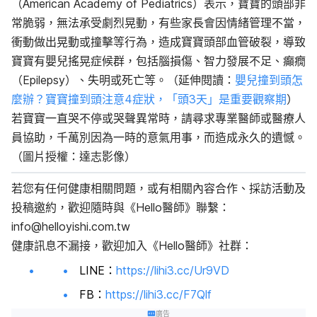
（
American Academy of Pediatrics
）表示，寶寶的頭部非
常脆弱，無法承受劇烈晃動，有些家長會因情緒管理不當，
衝動做出晃動或撞擊等行為，造成寶寶頭部血管破裂，導致
寶寶有嬰兒搖晃症候群，包括腦損傷、智力發展不足、癲癇
（
Epilepsy
）、失明或死亡等。（延伸閱讀：
嬰兒撞到頭怎
麼辦？寶寶撞到頭注意4症狀，「頭3天」是重要觀察期
）
若寶寶一直哭不停或哭聲異常時，請尋求專業醫師或醫療人
員協助，千萬別因為一時的意氣用事，而造成永久的遺憾。
（圖片授權：達志影像）
若您有任何健康相關問題，或有相關內容合作、採訪活動及
投稿邀約，歡迎隨時與《
Hello
醫師》聯繫：
info@helloyishi.com.tw
健康訊息不漏接，歡迎加入《
Hello
醫師》社群：
LINE
：
https://lihi3.cc/Ur9VD
FB
：
https://lihi3.cc/F7Qlf
廣告