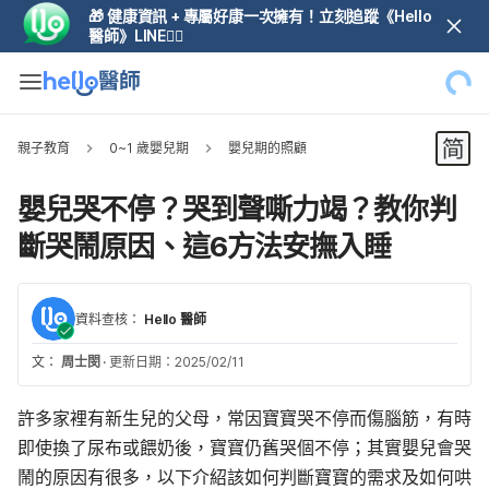
🎁 健康資訊 + 專屬好康一次擁有！立刻追蹤《Hello
醫師》LINE👆🏼
親子教育
0~1 歲嬰兒期
嬰兒期的照顧
嬰兒哭不停？哭到聲嘶力竭？教你判
斷哭鬧原因、這6方法安撫入睡
資料查核：
Hello 醫師
文：
周士閔
·
更新日期：2025/02/11
許多家裡有新生兒的父母，常因寶寶哭不停而傷腦筋，有時
即使換了尿布或餵奶後，寶寶仍舊哭個不停；其實嬰兒會哭
鬧的原因有很多，以下介紹該如何判斷寶寶的需求及如何哄