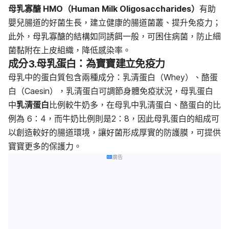
母乳寡醣 HMO（
Human Milk Oligosaccharides
）
有助
嬰兒腸道的好菌生長，建立健康的腸道菌叢、提升免疫力；
此外，母乳寡醣的結構
如同誘餌一般，可困住病菌
，防止細
菌黏附在上皮組織，降低感染率
。
成分
3.
母乳蛋白：為寶寶建立免疫力
母乳中的蛋白質包含兩種成分：乳清蛋白（
Whey
）、酪蛋
白（
Caesin
），乳清蛋白可調節身體免疫狀況，母乳蛋白
中
乳清蛋白
比例較牛奶多，在母乳中乳清蛋白、酪蛋白的比
例為
6
：
4
，而牛奶比例則是
2
：
8
，因此母乳蛋白的組成可
以創造較好的腸道環境，讓好菌形成厚實的防護膜，可提供
寶寶更多的保護力。
廣告