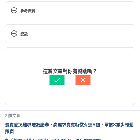
參考資料
Soothing a crying baby.
紀錄
https://www.nhs.uk/conditions/pregnancy-and-
baby/soothing-crying-baby/
現行版本
When Your Baby Won’t Stop Crying.
2025/02/11
https://www.helpguide.org/articles/parenting-
文： 
周士閔
這篇文章對你有幫助嗎？
family/when-your-baby-wont-stop-crying.htm/
資料查核：
Hello 醫師
由 
張凱安 Kyle Chang
 更新
Review of the Clinical Experiences of Feeding 
Infants Formula Containing the Human Milk 
Oligosaccharide 2′-Fucosyllactose
（
NIH
）
https://pubmed.ncbi.nlm.nih.gov/30241407/
相關文章
Accessed September 6, 2023
寶寶愛哭難哄睡怎麼辦？高需求寶寶特徵有這6個，掌握3撇步輕鬆
照顧
母乳營養知多少（台大醫院）