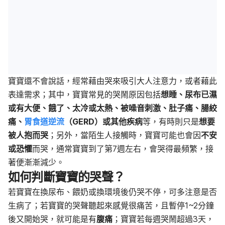
寶寶還不會說話，經常藉由哭來吸引大人注意力，或者藉此
表達需求；其中，寶寶常見的哭鬧原因包括
想睡、尿布已濕
或有大便、餓了、太冷或太熱、被噪音刺激、肚子痛、腸絞
痛、
胃食道逆流
（
GERD
）或其他疾病
等，有時則只是
想要
被人抱而哭
；另外，當陌生人接觸時，寶寶可能也會因
不安
或恐懼
而哭，通常寶寶到了第
7
週左右，會哭得最頻繁，接
著便漸漸減少。
如何判斷寶寶的哭聲？
若寶寶在換尿布、餵奶或換環境後仍哭不停，可多注意是否
生病了；若寶寶的哭聲聽起來感覺很痛苦，且暫停
1~2
分鐘
後又開始哭，就可能是有
腹痛
；寶寶若每週哭鬧超過
3
天，