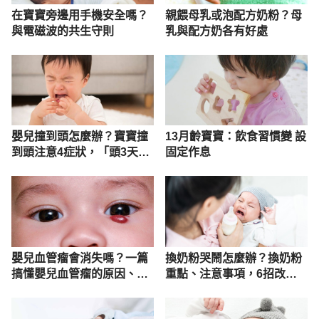
在寶寶旁邊用手機安全嗎？
親餵母乳或泡配方奶粉？母
與電磁波的共生守則
乳與配方奶各有好處
嬰兒撞到頭怎麼辦？寶寶撞
13月齡寶寶：飲食習慣變 設
到頭注意4症狀，「頭3天」
固定作息
是重要觀察期
嬰兒血管瘤會消失嗎？一篇
換奶粉哭鬧怎麼辦？換奶粉
搞懂嬰兒血管瘤的原因、種
重點、注意事項，6招改善
類、症狀及治療
嬰兒換奶粉哭鬧！