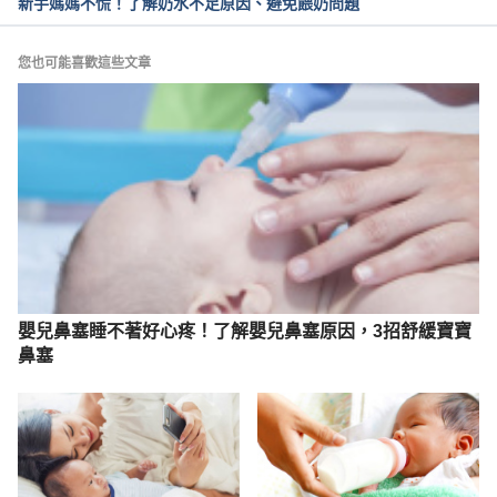
新手媽媽不慌！了解奶水不足原因、避免餵奶問題
https://epaper.ntuh.gov.tw/health/201602/pdf/母乳
營養知多少.pdf
 Accessed September 6, 2023
您也可能喜歡這些文章
母乳（衛生福利部基隆醫院）
https://www.kln.mohw.gov.tw/public/ufile/a583f51b
6b1f7069ab85cbbd6602e70a.pdf Accessed 
September 6, 2023
嬰兒鼻塞睡不著好心疼！了解嬰兒鼻塞原因，3招舒緩寶寶
鼻塞