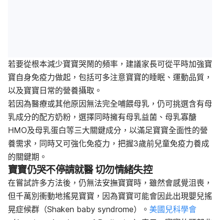
若要從根本減少寶寶哭鬧的頻率，建議家長可從平時加強寶
寶自身免疫力做起，包括可多注意寶寶的睡眠、運動品質，
以及寶寶日常的營養攝取。
若因為醫療或其他原因無法完全哺餵母乳，仍可挑選含有母
乳成分的配方奶粉，選擇同時擁有母乳益菌、母乳寡醣
HMO及母乳蛋白等三大關鍵成分，以滿足寶寶全面性的營
養需求，同時又可強化免疫力，把握3歲前兒童免疫力養成
的關鍵期。
寶寶仍哭不停請就醫
切勿情緒失控
在嘗試許多方法後，仍無法安撫寶寶時，雖然會感覺沮喪，
但千萬別衝動地搖晃寶寶，因為寶寶可能會因此出現嬰兒搖
晃症候群（
Shaken baby syndrome
）。
美國兒科學會