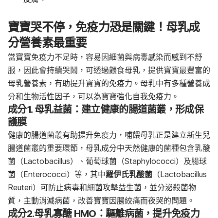
寶寶哭不停，免疫力恐是關鍵！母乳成
分營養素最重要
當寶寶免疫力不足時，容易因細菌與病毒感染而感到不舒
服，因此會持續哭鬧，可透過餵食母乳，提供寶寶最豐富的
母乳營養素，有助提升寶寶的免疫力。母乳中有多種營養成
分和生物活性因子，可以為寶寶強化自我免疫力。
成分1. 母乳益菌：建立健康的腸道菌叢，形成保
護膜
健康的腸道菌叢有助提升免疫力，哺餵母乳正是建立新生兒
腸道菌叢的重要環節，母乳成分中天然健康的菌種包含乳酸
菌（
Lactobacillus
）、葡萄球菌（
Staphylococci
）及腸球
菌（
Enterococci
）等，其中
羅伊氏乳酸菌
（
Lactobacillus
Reuteri
）可防止病毒和細菌攻擊益生菌，並分泌殺菌物
質，主動消滅病菌，改善寶寶因腸絞痛而夜哭的問題。
成分
2.
母乳寡醣
HMO
：驅離病菌，提升免疫力