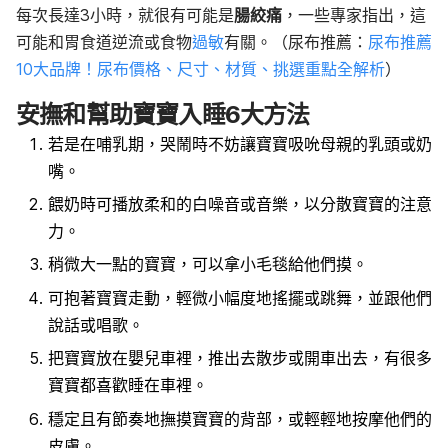
每次長達
3
小時，就很有可能是
腸絞痛
，一些專家指出，這
可能和胃食道逆流或食物
過敏
有關。（尿布推薦：
尿布推薦
10大品牌！尿布價格、尺寸、材質、挑選重點全解析
）
安撫和幫助寶寶入睡6大方法
若是在哺乳期，哭鬧時不妨讓寶寶吸吮母親的乳頭或奶
嘴。
餵奶時可播放柔和的白噪音或音樂，以分散寶寶的注意
力。
稍微大一點的寶寶，可以拿小毛毯給他們摸。
可抱著寶寶走動，輕微小幅度地搖擺或跳舞，並跟他們
說話或唱歌。
把寶寶放在嬰兒車裡，推出去散步或開車出去，有很多
寶寶都喜歡睡在車裡。
穩定且有節奏地撫摸寶寶的背部，或輕輕地按摩他們的
皮膚。