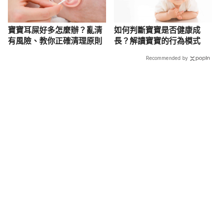
寶寶耳屎好多怎麼辦？亂清
如何判斷寶寶是否健康成
有風險、教你正確清理原則
長？解讀寶寶的行為模式
Recommended by
載入中