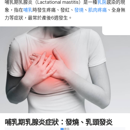
乳腺炎診斷方法
哺乳期乳腺炎（Lactational mastitis）是一種
乳房
感染的現
乳腺炎治療方法
象，指在
哺乳
時發生疼痛、發紅、
發燒
、
肌肉疼痛
、全身無
乳腺炎改善重點
力等症狀，最常於產後6週發生。
乳腺炎預防技巧
哺乳期乳腺炎症狀：發燒、乳頭發炎
廣告