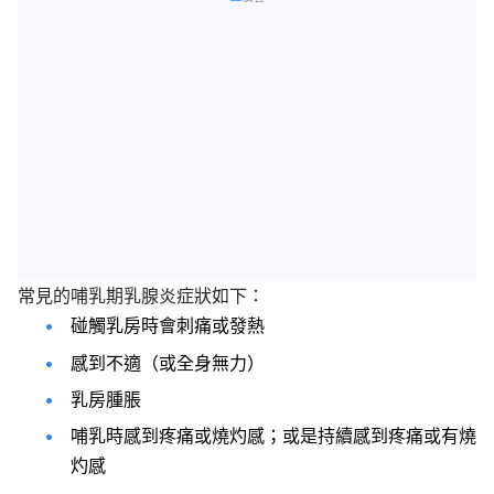
常見的哺乳期乳腺炎症狀如下：
碰觸乳房時會刺痛或發熱
感到不適（或全身無力）
乳房腫脹
哺乳時感到疼痛或燒灼感；或是持續感到疼痛或有燒
灼感