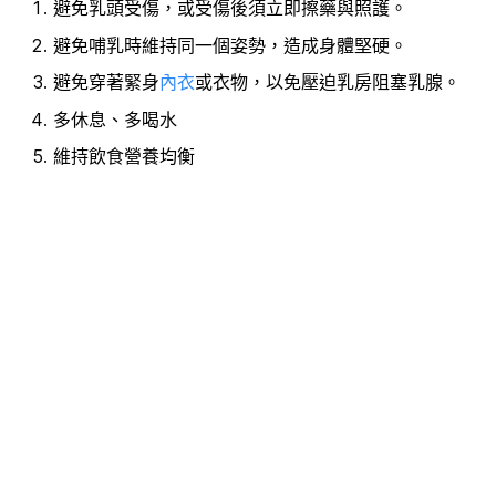
避免乳頭受傷，或受傷後須立即擦藥與照護。
避免哺乳時維持同一個姿勢，造成身體堅硬。
避免穿著緊身
內衣
或衣物，以免壓迫乳房阻塞乳腺。
多休息、多喝水
維持飲食營養均衡