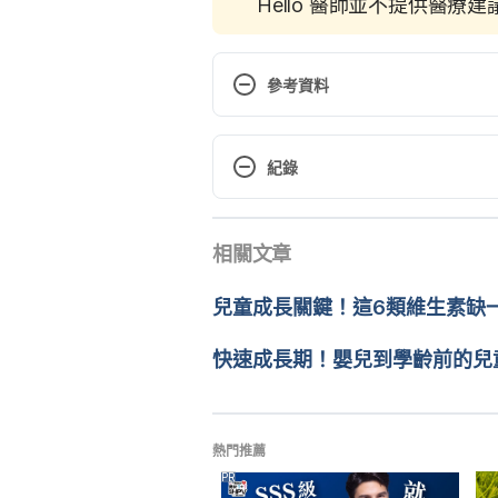
Hello 醫師並不提供醫療
參考資料
Vegetarian Diet and Children. 
https://www.betterhealth.vic.gov
紀錄
children
 Accessed April 18, 2017
現行版本
相關文章
2022/06/16
文： 
Weitseng Lin
兒童成長關鍵！這6類維生素缺
醫學審稿：
賴建翰醫師
由 
文子齊
 更新
快速成長期！嬰兒到學齡前的兒
熱門推薦
PR