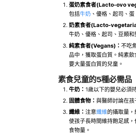
蛋奶素食者(Lacto-ovo veg
包括
牛奶
、優格、起司、蛋
奶素食者(Lacto-vegetari
牛奶、優格、起司、豆類和
純素食者(Vegans)：
不吃
品中，獲取蛋白質。純素飲
要大量蛋白質的兒童。
素食兒童的5種必需品
牛奶：
1歲以下的嬰兒必須
固體食物：
與醫師討論在孩
纖維：
注意
纖維
的攝取量，
使孩子長時間維持飽足感，
食物量。