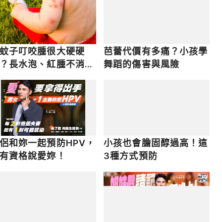
蚊子叮咬腫很大硬硬
芭蕾代價有多痛？小孩學
？長水泡、紅腫不消處
舞蹈的傷害與風險
擦藥一次看
侶和妳一起預防HPV，
小孩也會膽固醇過高！這
有資格說愛妳！
3種方式預防
PR