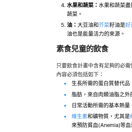
水果和蔬菜：
水果和蔬菜盡
蔬菜。
油：
大豆油和
芥菜
籽油是
好
油也是能量活力的來源。
素食兒童的飲食
只要飲食計畫中含有足夠的必需
內容必須包括如下：
生長所需的蛋白質替代品
脂肪，來自肉類油脂之外
日常活動所需的基本熱量
維生素
和礦物質，尤其是
來預防貧血(Anemia)等