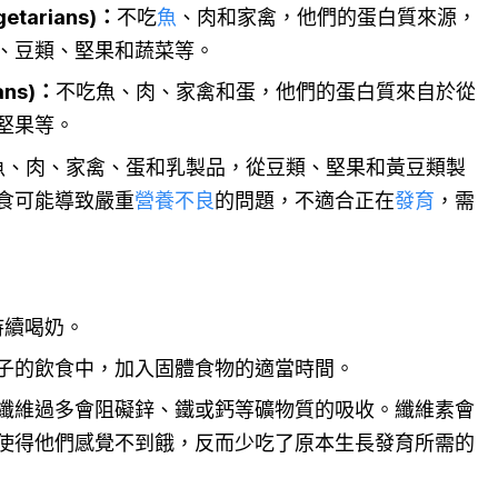
etarians)：
不吃
魚
、肉和家禽，他們的蛋白質來源，
、豆類、堅果和蔬菜等。
ans)：
不吃魚、肉、家禽和蛋，他們的蛋白質來自於從
堅果等。
魚、肉、家禽、蛋和乳製品，從豆類、堅果和黃豆類製
食可能導致嚴重
營養不良
的問題，不適合正在
發育
，需
持續喝奶。
子的飲食中，加入固體食物的適當時間。
纖維過多會阻礙鋅、鐵或鈣等礦物質的吸收。纖維素會
使得他們感覺不到餓，反而少吃了原本生長發育所需的