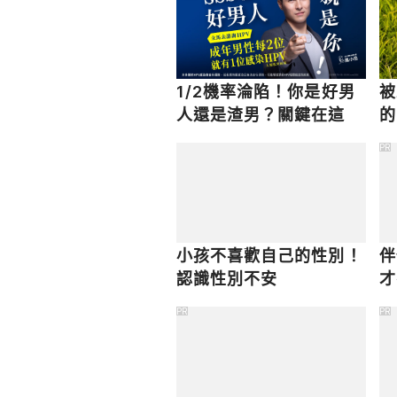
1/2機率淪陷！你是好男
被
人還是渣男？關鍵在這
的
理
PR
小孩不喜歡自己的性別！
伴
認識性別不安
才
PR
PR