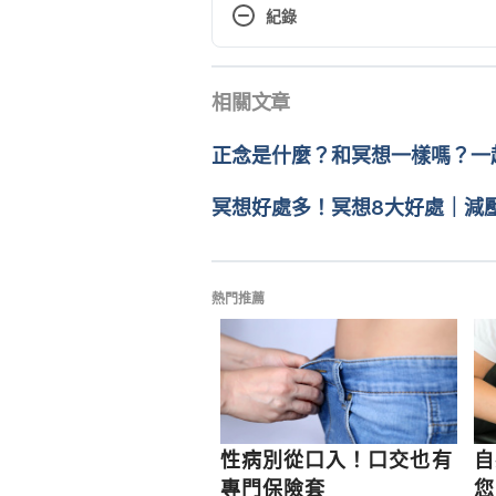
https://www.mindbodygreen.co
紀錄
mindblowing-sex.html
現行版本
Mindfulness Meditation Helps R
相關文章
2020/05/11
https://www.psychologytoday.c
meditation-helps-resolve-many
文： 
周士閔
正念是什麼？和冥想一樣嗎？一
醫學審稿：
賴建翰醫師
由 
Dylan Tang
 更新
冥想好處多！冥想8大好處｜減壓
熱門推薦
性病別從口入！口交也有
自
專門保險套
您