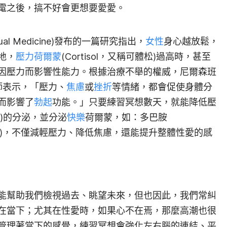
電之後，搞不好會更想要愛愛。
 Sexual Medicine)發布的一篇研究指出，
女性
身心越放鬆，
地，
壓力
荷爾蒙
(Cortisol，又稱可體松)過高時，甚至
因壓力而影響性能力。根據治療不舉的權威，尼爾森班
tt)醫師表示，「壓力、
焦慮
或
挫折
等情緒，都會促使身體分
而影響了
勃起
功能。」只要練習冥想數天，就能降低壓
ne)的分泌，並分泌
快樂
荷爾蒙，如：多巴胺
tonin)，不僅減輕壓力、降低焦慮，還能提升整體性愛的感
能幫助我們檢視過去、眺望未來，但也因此，我們常糾
在當下；尤其在性愛時，如果心不在焉，那麼高潮也很
管理著當下的感覺，練習冥想會強化左右腦的連結、平