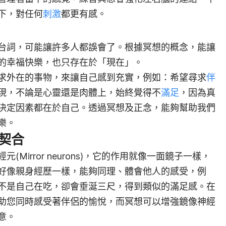
下，對任何
刺激
都更有感。
台詞，可能讓許多人都誤會了。根據冥想的概念，能讓
的幸福快樂，也只存在於「現在」。
求外在的事物，來讓自己感到充實，例如：希望尋求
伴
現，不論是心靈還是肉體上，始終覺得不
滿足
，因為真
決定因素都在於自己。透過冥想及正念，能夠幫助我們
樂。
契合
Mirror neurons)，它的作用就像一面鏡子一樣，
好像親身經歷一樣，能夠同理、體會他人的感受，例
不是自己在吃，卻會垂涎三尺，得到類似的滿足感。在
助您同時感受著伴侶的愉悅，而冥想可以增強鏡像神經
意。