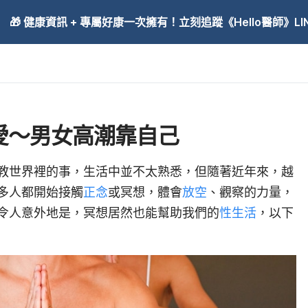
🎁 健康資訊 + 專屬好康一次擁有！立刻追蹤《Hello醫師》LINE
愛～男女高潮靠自己
教世界裡的事，生活中並不太熟悉，但隨著近年來，越
多人都開始接觸
正念
或冥想，體會
放空
、觀察的力量，
令人意外地是，冥想居然也能幫助我們的
性生活
，以下