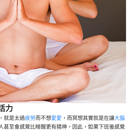
活力
，就是太過
疲勞
而不想
愛愛
，而冥想其實就是在讓
大腦
人甚至會感覺比睡醒更有精神，因此，如果下班後感覺