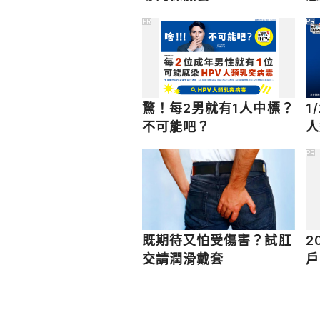
PR
PR
驚！每2男就有1人中標？
1
不可能吧？
人
PR
既期待又怕受傷害？試肛
2
交請潤滑戴套
戶
儲