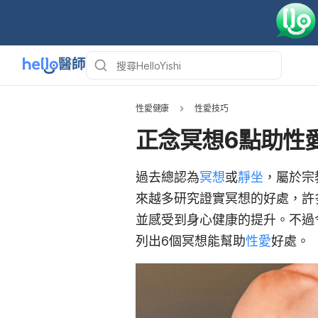
性愛健康
性愛技巧
正念冥想6點助性
過去總認為
冥想
或
靜坐
，屬於宗
來越多研究證實冥想的好處，許
並感受到身心健康的提升。不過
列出6個冥想能幫助
性愛
好處。