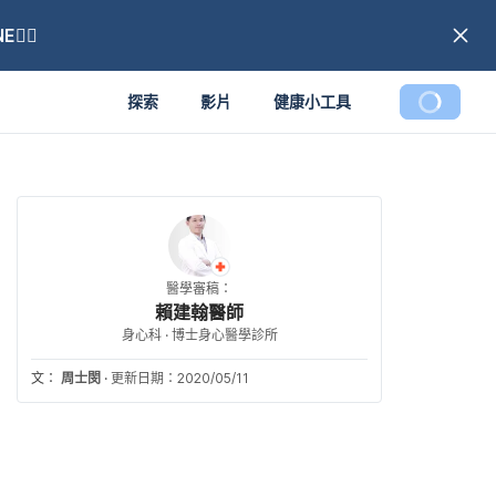
🏼
探索
影片
健康小工具
醫學審稿：
賴建翰醫師
身心科 · 博士身心醫學診所
文：
周士閔
·
更新日期：2020/05/11