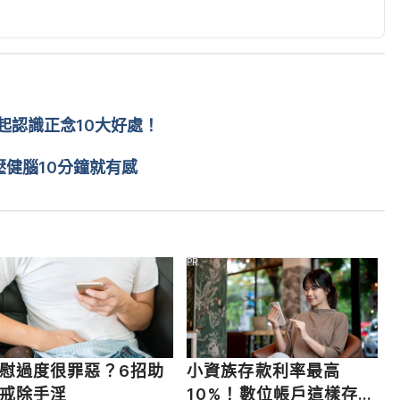
m/0-16857/5-ways-meditation-can-help-you-have-
esolve Many Sex Problems. 
om/us/blog/all-about-sex/201905/mindfulness-
-sex-problems
起認識正念10大好處！
健腦10分鐘就有感
PR
慰過度很罪惡？6招助
小資族存款利率最高
戒除手淫
10%！數位帳戶這樣存超