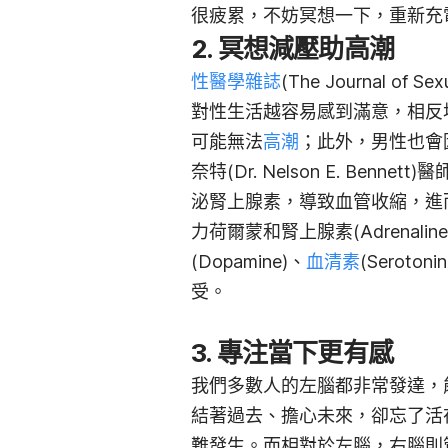
很疲累，不妨冥想一下，重新充
2. 冥想減壓助高潮
性醫學雜誌
(The Journal of
對性生活越容易感到滿意，相反
可能無法
高潮
；此外，男性也會
奈特(Dr. Nelson E. Benne
泌腎上腺素，導致血管收縮，進
力荷爾蒙和腎上腺素(Adrenali
(Dopamine)、
血清素
(Sero
受。
3. 專注當下更有感
我們多數人的左腦都非常發達，
結著過去、擔心未來，卻忘了活
難發生。而相對於左腦，右腦則