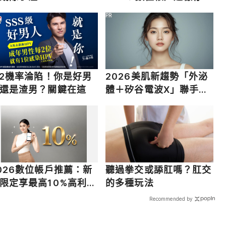
有感
PR
/2機率淪陷！你是好男
2026美肌新趨勢「外泌
還是渣男？關鍵在這
體＋矽谷電波X」聯手，
開啟高階養膚新世代
026數位帳戶推薦：新
聽過拳交或舔肛嗎？肛交
限定享最高10%高利活
的多種玩法
Recommended by
載入中