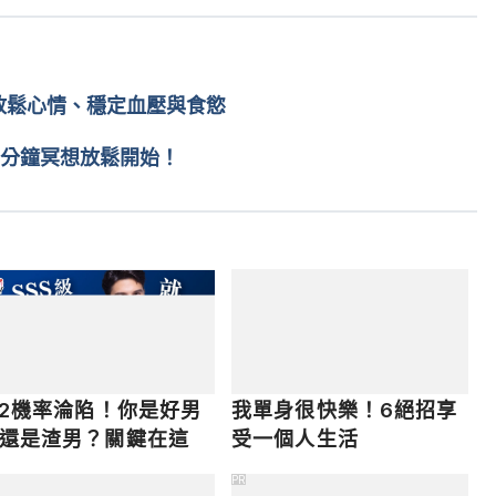
d between intrinsic brain networks correlates with trait 
bmed.ncbi.nlm.nih.gov/28705691/ Accessed June 16, 
放鬆心情、穩定血壓與食慾
 thought: a dynamic framework 
0分鐘冥想放鬆開始！
pubmed/27654862 Accessed June 16, 2022
fehack）https://www.lifehack.org/279770/10-benefits-
 2022
Ideas of Physicists and Writers Routinely Occur During 
oler/jonathan/sites/labs.psych.ucsb.edu.schooler.jonath
6.pdf Accessed June 16, 2022
/2機率淪陷！你是好男
我單身很快樂！6絕招享
還是渣男？關鍵在這
受一個人生活
PR