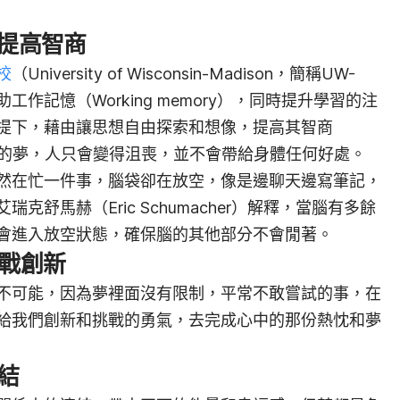
與提高智商
校
（University of Wisconsin-Madison，簡稱UW-
助工作記憶（Working memory），同時提升學習的注
提下，藉由讓思想自由探索和想像，提高其智商
想的夢，人只會變得沮喪，並不會帶給身體任何好處。
然在忙一件事，腦袋卻在放空，像是邊聊天邊寫筆記，
舒馬赫（Eric Schumacher）解釋，當腦有多餘
會進入放空狀態，確保腦的其他部分不會閒著。
挑戰創新
不可能，因為夢裡面沒有限制，平常不敢嘗試的事，在
給我們創新和挑戰的勇氣，去完成心中的那份熱忱和夢
連結