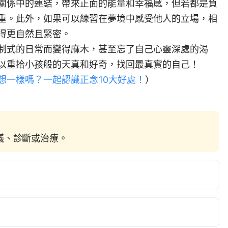
關係中的連結，帶來正面的能量和幸福感，但若都是負
重。此外，如果可以練習在夢境中感受他人的立場，相
得更自然且緊密。
制式的日常而變得麻木，甚至忘了自己心靈深處的渴
以重拾小孩般的天真和好奇，找回最真實的自己！
想一樣嗎？一起認識正念10大好處！
）
建議、診斷或治療。
dence for a Role of Working Memory in the 
d Thinking（NIH）
pmc/articles/PMC3328662/ Accessed June 16, 2022