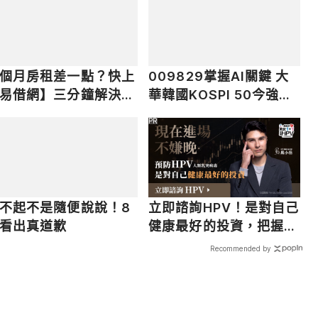
個月房租差一點？快上
009829掌握AI關鍵 大
易借網】三分鐘解決燃
華韓國KOSPI 50今強勢
之急
開募
PR
不起不是隨便說說！8
立即諮詢HPV！是對自己
看出真道歉
健康最好的投資，把握現
在不嫌晚！
Recommended by
載入中