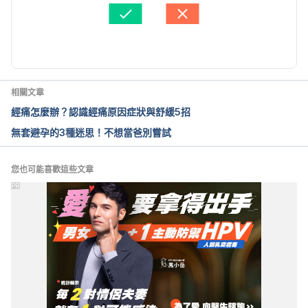
醫學審稿：
賴建翰醫師
由 
于承宇
 更新
相關文章
經痛怎麼辦？認識經痛原因症狀與舒緩5招
無套避孕的3種迷思！不想當爸別嘗試
您也可能喜歡這些文章
PR