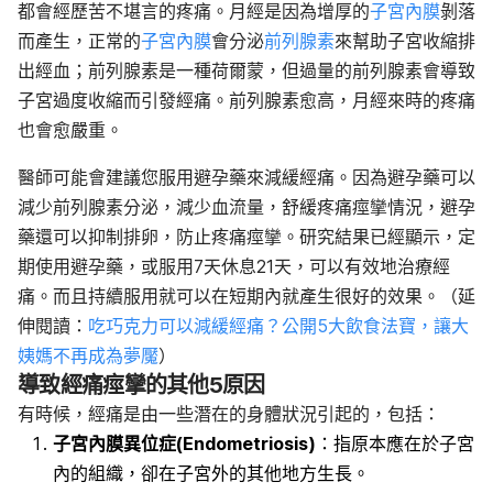
都會經歷苦不堪言的疼痛。月經是因為增厚的
子宮內膜
剝落
而產生，正常的
子宮內膜
會分泌
前列腺素
來幫助子宮收縮排
出經血；前列腺素是一種荷爾蒙，但過量的前列腺素會導致
子宮過度收縮而引發經痛。前列腺素愈高，月經來時的疼痛
也會愈嚴重。
醫師可能會建議您服用避孕藥來減緩經痛。因為避孕藥可以
減少前列腺素分泌，減少血流量，舒緩疼痛痙攣情況，避孕
藥還可以抑制排卵，防止疼痛痙攣。研究結果已經顯示，定
期使用避孕藥，或服用7天休息21天，可以有效地治療經
痛。而且持續服用就可以在短期內就產生很好的效果。（延
伸閱讀：
吃巧克力可以減緩經痛？公開5大飲食法寶，讓大
姨媽不再成為夢魘
）
導致經痛痙攣的其他5原因
有時候，經痛是由一些潛在的身體狀況引起的，包括：
子宮內膜異位症(Endometriosis)
：指原本應在於子宮
內的組織，卻在子宮外的其他地方生長。