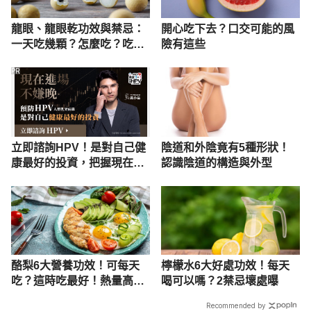
龍眼、龍眼乾功效與禁忌：
開心吃下去？口交可能的風
一天吃幾顆？怎麼吃？吃多
險有這些
會怎樣？
PR
立即諮詢HPV！是對自己健
陰道和外陰竟有5種形狀！
康最好的投資，把握現在不
認識陰道的構造與外型
嫌晚！
酪梨6大營養功效！可每天
檸檬水6大好處功效！每天
吃？這時吃最好！熱量高且
喝可以嗎？2禁忌壞處曝
有4禁忌
Recommended by