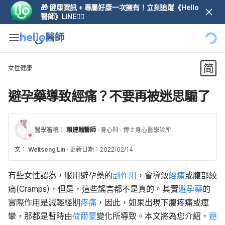
🎁 健康資訊 + 專屬好康一次擁有！立刻追蹤《Hello
醫師》LINE👆🏼
女性健康
避孕藥導致經痛？不要再被迷思騙了
醫學審稿：
賴建翰醫師
·
身心科
·
博士身心醫學診所
文：
Weitseng Lin
·
更新日期：2022/02/14
有些女性認為，服用避孕藥的
副作用
，會導致
經痛
或腹部絞
痛(Cramps)，但是，這些謠言都不是真的。其實
避孕藥
的
實際作用是減輕經期
疼痛
，因此，如果出現下腹疼痛或痙
攣，那都是暫時由
荷爾蒙
變化所導致。本文將為您介紹，
避