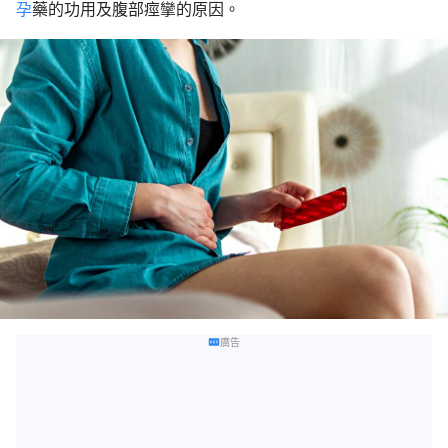
孕
藥的功用及腹部痙攣的原因。
廣告