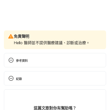
免責聲明
Hello 醫師並不提供醫療建議、診斷或治療。
參考資料
How Taking Birth Control Can Affect Cramping. 
http://www.healthline.com/health/birth-
紀錄
control/cramps-on-birth-control#1
. Accessed June 
, 2017
現行版本
2022/02/14
文： 
Weitseng Lin
這篇文章對你有幫助嗎？