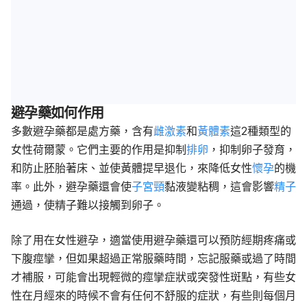
避孕藥如何作用
多數避孕藥都是處方藥，含有
雌激素
和
黃體素
這2種類型的
女性荷爾蒙。它們主要的作用是抑制
排卵
，抑制卵子發育，
和防止胚胎著床、並使黃體提早退化，來降低女性
懷孕
的機
率。此外，避孕藥還會使
子宮頸
黏液變粘稠，這會影響
精子
通過，使精子難以接觸到卵子。
除了用在女性避孕，適當使用避孕藥還可以預防經期疼痛或
下腹痙攣，但如果超過正常服藥時間，忘記服藥或過了時間
才補服，可能會出現輕微的痙攣症狀或突發性斑點，有些女
性在月經來的時候不會有任何不舒服的症狀，有些則每個月