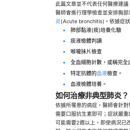
此篇文章並不代表任何醫療建議
醫師會進行理學檢查並安排胸部
炎
(Acute bronchitis
肺部黏液(痰)培養化驗
痰液檢體判讀
喉嚨抹片檢查
全血細胞計數，或稱
完全
特定抗體的
血液
檢查。
血液檢體培養。
如何治療非典型肺炎？
依據所罹患的病症，醫師會針對
需要口服抗生素即可；症狀嚴重
可能需要2週以上，即使病況已