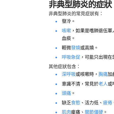
非典型肺炎的症狀
非典型肺炎的常見症狀有：
發冷。
咳嗽
，如果是嗜肺退伍軍人桿菌
血痰。
輕微
發燒
或高燒。
呼吸急促
，可能只出現在
其他症狀包含：
深呼吸
或咳嗽時，
胸痛
加
意識不清，常見於
老人
或
頭痛
。
缺乏
食慾
、活力低、
疲倦
肌肉
痠痛、
關節僵硬
。