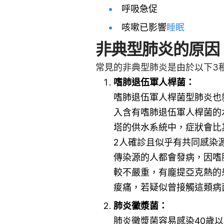
呼吸急促
咳嗽已影響
睡眠
非典型肺炎的原因
常見的非典型肺炎是由於以下3
嗜肺退伍軍人桿菌：
嗜肺退伍軍人桿菌型肺炎也就是俗稱
入含有嗜肺退伍軍人桿菌的
塔的供水系統中，症狀會比
2人確診且似乎有共同感染
傳染源的人都會發病，因嗜肺退伍
較不嚴重，有龐提亞克熱的
痠痛，若疑似曾接觸這類病
肺炎黴漿菌：
肺炎黴漿菌容易感染40歲