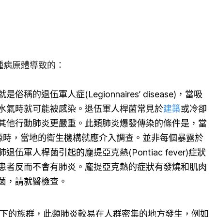
種病原體導致的：
的退伍軍人症(Legionnaires’ disease)，當吸
水氣時就可能被感染。退伍軍人桿菌常見於
建築
或冷卻
其他行動肺炎更嚴重。此類肺炎爆發傳染的條件是，當
源時，當地的衛生機構就應介入調查。並非每個暴露於
軍人桿菌引起的龐提亞克熱(Pontiac fever)症狀
患者反而不會有肺炎。龐提亞克熱的症狀有發燒和肌肉
菌，請就醫檢查。
以下的族群，此類肺炎較易在人群密集的地方發生，例如