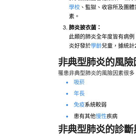
學校
、監獄、收容所及團體
素。
肺炎披衣菌：
此類的肺炎全年度皆有病例
炎好發於
學齡
兒童，據統計
非典型肺炎的風險
罹患非典型肺炎的風險因素很多
吸菸
年長
免疫
系統較弱
患有其他
慢性
疾病
非典型肺炎的診斷