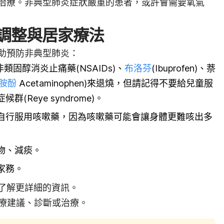
治療。非典型肺炎症狀嚴重的患者，或許會需要氧氣
調整與居家療法
助預防非典型肺炎：
n)、非類固醇消炎止痛藥(NSAIDs)、
布洛芬
(Ibuprofen)、萘
胺酚
Acetaminophen)來退燒，但請記得不要給兒童服
(Reye syndrome)。
自行服用咳嗽藥，因為咳嗽藥可能會讓身體更難咳出多
物、減痰。
家務。
了解更詳細的資訊。
療建議、診斷或治療。