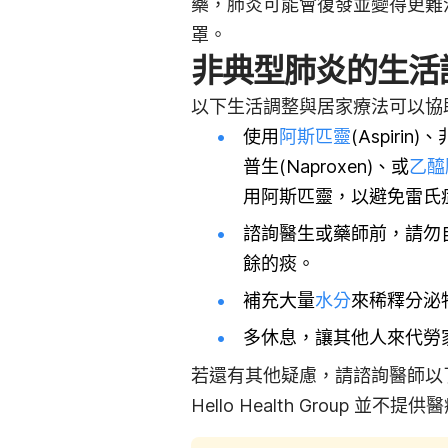
藥，肺炎可能會復發並變得更難
罩。
非典型肺炎的生活
以下生活調整與居家療法可以協
使用
阿斯匹靈
(Aspiri
普生(Naproxen)、或
乙醯
用阿斯匹靈，以避免雷氏症候群
諮詢醫生或藥師前，請勿
餘的痰。
補充大量
水分
來稀釋分泌
多休息，讓其他人來代勞
若還有其他疑慮，請諮詢醫師以
Hello Health Group
並不提供醫