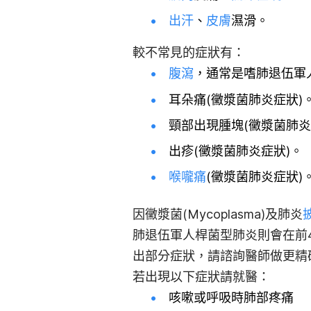
出汗
、
皮膚
濕滑。
較不常見的症狀有：
腹瀉
，通常是嗜肺退伍軍
耳朵痛(黴漿菌肺炎症狀)
頸部出現腫塊(黴漿菌肺炎
出疹(黴漿菌肺炎症狀)。
喉嚨痛
(黴漿菌肺炎症狀)
因黴漿菌(
Mycoplasma)
及
肺炎
肺退伍軍人桿菌型肺炎則會在前4
出部分症狀，請諮詢醫師做更精
若出現以下症狀請就醫：
咳嗽或呼吸時肺部疼痛