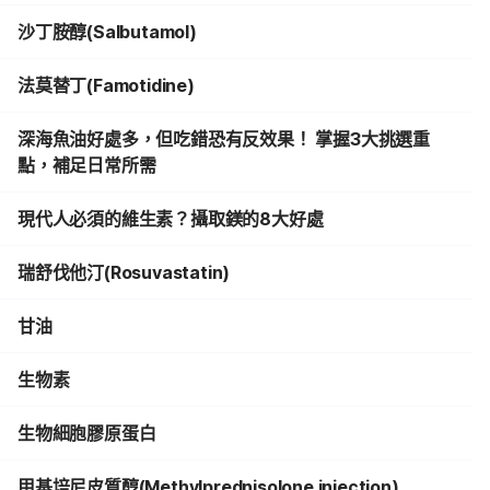
沙丁胺醇(Salbutamol)
法莫替丁(Famotidine)
深海魚油好處多，但吃錯恐有反效果！ 掌握3大挑選重
點，補足日常所需
現代人必須的維生素？攝取鎂的8大好處
瑞舒伐他汀(Rosuvastatin)
甘油
生物素
生物細胞膠原蛋白
甲基培尼皮質醇(Methylprednisolone injection)