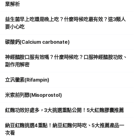
業解析
益生菌早上吃還是晚上吃？什麼時候吃最有效？這3類人
要小心吃
碳酸鈣(Calcium carbonate)
神經醯胺口服有效嗎？什麼時候吃？口服神經醯胺功效、
副作用解密
立汎黴素(Rifampin)
米索前列醇(Misoprostol)
紅麴功效好處多，3大挑選重點公開！5大紅麴膠囊推薦
納豆紅麴挑選4重點！納豆紅麴何時吃、5大推薦產品一
次看