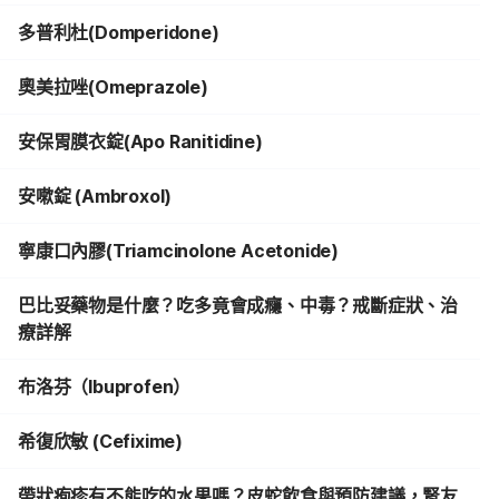
多普利杜(Domperidone)
奧美拉唑(Omeprazole)
安保胃膜衣錠(Apo Ranitidine)
安嗽錠 (Ambroxol)
寧康口內膠(Triamcinolone Acetonide)
巴比妥藥物是什麼？吃多竟會成癮、中毒？戒斷症狀、治
療詳解
布洛芬（Ibuprofen）
希復欣敏 (Cefixime)
帶狀疱疹有不能吃的水果嗎？皮蛇飲食與預防建議，腎友