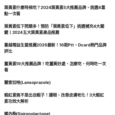
葉黃素什麼時候吃？2024葉黃素5大推薦品牌、挑選4重
點一次看
葉黃素低下問題多！預防「葉黃素低下」挑選補充4大關
鍵丨2024五大葉黃素產品推薦
蔓越莓益生菌推薦2026最新！16款Ptt、Dcard熱門品牌
評比
薑黃素19大推薦品牌！吃薑黃好處、怎麼吃、何時吃一次
看
蘭索拉唑(Lansoprazole)
蝦紅素竟不是出自蝦子！護眼、改善皮膚老化！3大蝦紅
素功效大解析
螺內酯(Spironolactone)