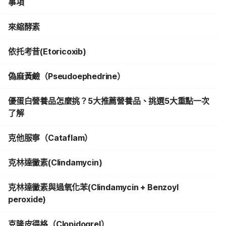
事項
來縮酵素
依托考昔(Etoricoxib)
偽麻黃鹼（Pseudoephedrine）
優蛋白營養品怎麼挑？5大推薦營養品、挑選5大重點一次
了解
克他服寧（Cataflam）
克林達黴素(Clindamycin)
克林達黴素與過氧化苯(Clindamycin + Benzoyl
peroxide)
克隆皮得格（Clopidogrel）