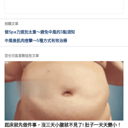
2017.
RELATIONSHIPS; FAMILIES AS VICTIMS OF 
STROKE. 
相關文章
http://www.nytimes.com/1983/05/09/style/relation
做Spa力道別太重～避免中風的3點須知
ships-families-as-victims-of-stroke.html. Accessed 
中風後肌肉痙攣～5種方式有效治療
May 19, 2017.
您也可能喜歡這些文章
PR
起床就先做件事，沒三天小腹就不見了! 肚子一天天變小！