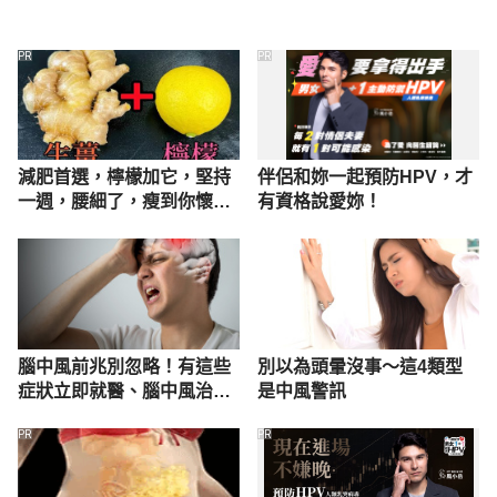
PR
PR
減肥首選，檸檬加它，堅持
伴侶和妳一起預防HPV，才
一週，腰細了，瘦到你懷疑
有資格說愛妳！
人生
腦中風前兆別忽略！有這些
別以為頭暈沒事～這4類型
症狀立即就醫、腦中風治療
是中風警訊
及預防方式
PR
PR