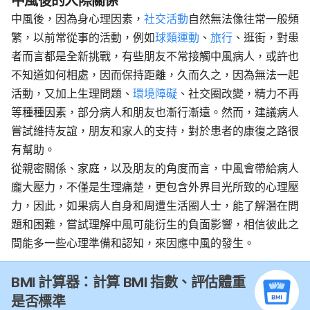
中風後的人際關係
中風後，因為身心理因素，
社交活動
自然無法像往常一般頻
繁，以前常從事的活動，例如
球類運動
、
旅行
、逛街，對患
者而言都是全新挑戰，有些朋友不常接觸中風病人，或許也
不知道如何相處，因而保持距離，久而久之，因為無法一起
活動，又加上生理問題、
環境障礙
、社交圈改變，精力不再
等種種因素，部分病人和朋友也漸行漸遠。然而，建議病人
嘗試維持友誼，朋友和家人的支持，對於患者的康復之路很
有幫助。
從親密關係、家庭，以及朋友的角度而言，中風會帶給病人
龐大壓力，不僅是生理痛楚，更包含外界目光所致的心理壓
力，因此，如果病人自身和周遭生活圈人士，能了解潛在問
題和困難，嘗試理解中風可能衍生的負面影響，相信彼此之
間能多一些心理準備和認知，來因應中風的發生。
BMI 計算器：計算 BMI 指數、評估體重
是否標準