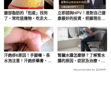
腹部脂肪的「剋星」找到
立即諮詢HPV！是對自己健
了，常吃這幾物，吃走大肚
康最好的投資，把握現在不
囊，瘦出小蠻腰
嫌晚！
汗皰疹6原因！手腳癢、長
腎臟水腫怎麼辦？了解腎水
水泡注意！汗皰疹藥膏、治
腫的原因、症狀及治療，定
療解說
期檢查預防腎積水
Recommended by
載入中