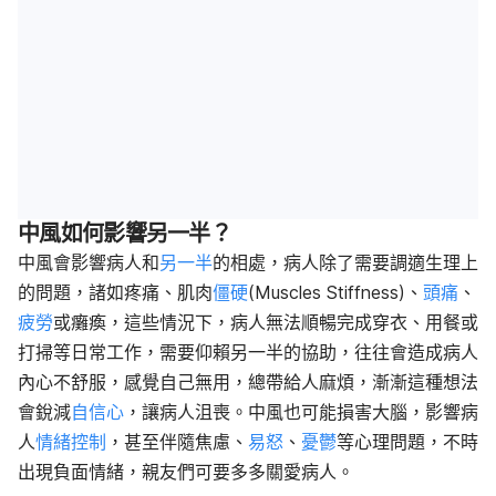
中風如何影響另一半？
中風會影響病人和
另一半
的相處，病人除了需要調適生理上
的問題，諸如疼痛、肌肉
僵硬
(Muscles Stiffness)、
頭痛
、
疲勞
或癱瘓，這些情況下，病人無法順暢完成穿衣、用餐或
打掃等日常工作，需要仰賴另一半的協助，往往會造成病人
內心不舒服，感覺自己無用，總帶給人麻煩，漸漸這種想法
會銳減
自信心
，讓病人沮喪。中風也可能損害大腦，影響病
人
情緒控制
，甚至伴隨焦慮、
易怒
、
憂鬱
等心理問題，不時
出現負面情緒，親友們可要多多關愛病人。