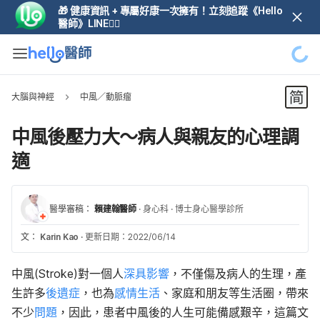
🎁 健康資訊 + 專屬好康一次擁有！立刻追蹤《Hello
醫師》LINE👆🏼
大腦與神經
中風／動脈瘤
中風後壓力大～病人與親友的心理調
適
醫學審稿：
賴建翰醫師
·
身心科
·
博士身心醫學診所
文：
Karin Kao
·
更新日期：2022/06/14
中風(Stroke)對一個人
深具影響
，不僅傷及病人的生理，產
生許多
後遺症
，也為
感情生活
、家庭和朋友等生活圈，帶來
不少
問題
，因此，患者中風後的人生可能備感艱辛，這篇文