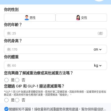
你的性別
男性
女性
你的年齡？
（歲）
你的身高？
cm
你的體重
kg
您有興趣了解減重治療或其他減重方法嗎？
是
否
您聽過 GIP 和 GLP-1 腸泌素減重嗎？
*GLP-1 與 GIP 為腸泌素受體促效劑，原用於第二型糖尿病，因能抑制食慾、延緩胃排空並增加
飽足感，經政府核可後也應用於減重，民間慣稱為「瘦瘦針」。
是
否
關鍵新知不漏接！接收最新的減重趨勢與實用建議，幫你保持最佳狀