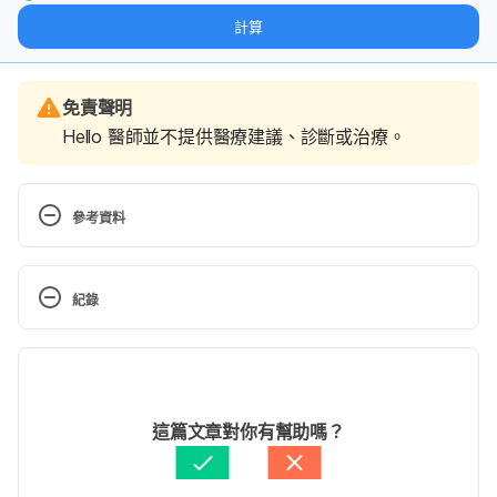
態。
計算
免責聲明
Hello 醫師並不提供醫療建議、診斷或治療。
參考資料
Feeling overwhelmed – The emotional impact of 
stroke. 
紀錄
https://www.stroke.org.uk/sites/default/files/feeling
_overwhelmed_final_web_0.pdf. Accessed May 19, 
現行版本
2017.
2022/06/14
Relationships and sex after stroke. 
文： 
Karin Kao
這篇文章對你有幫助嗎？
https://www.chss.org.uk/documents/2014/05/sex-
醫學審稿：
賴建翰醫師
after-stroke-illness-pdf.pdf. Accessed May 19, 