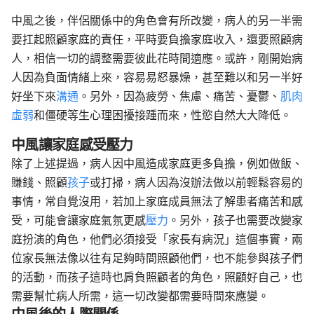
中風之後，伴侶關係中的角色會有所改變，病人的另一半需
要扛起照顧家庭的責任，平時要負擔家庭收入，還要照顧病
人，相信一切的調整需要彼此花時間適應。或許，剛開始病
人因為負面情緒上來，容易易怒暴燥，甚至難以和另一半好
好坐下來
溝通
。另外，因為疲勞、焦慮、痛苦、憂鬱、
肌肉
虛弱
和僵硬等生心理困擾接踵而來，性慾自然大大降低。
中風讓家庭感受壓力
除了上述提過，病人因中風造成家庭更多負擔，例如做飯、
賺錢、照顧
孩子
或打掃，病人因為沒辦法做以前輕鬆容易的
事情，常自覺沒用，若加上家庭成員無法了解患者痛苦和感
受，可能會讓家庭氣氛更感
壓力
。另外，孩子也需要改變家
庭扮演的角色，他們必須接受「家長有病況」這個事實，兩
位家長無法像以往有足夠時間照顧他們，也不能參與孩子們
的活動，而孩子這時也肩負照顧者的角色，照顧好自己，也
需要幫忙病人所需，這一切改變都需要時間來應變。