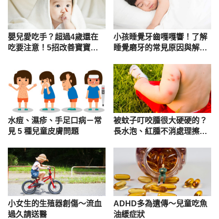
嬰兒愛吃手？超過4歲還在
小孩睡覺牙齒嘎嘎響！了解
吃要注意！5招改善寶寶吃
睡覺磨牙的常見原因與解決
手手
方法
水痘、濕疹、手足口病－常
被蚊子叮咬腫很大硬硬的？
見 5 種兒童皮膚問題
長水泡、紅腫不消處理擦藥
一次看
小女生的生殖器創傷～流血
ADHD多為遺傳～兒童吃魚
過久請送醫
油緩症狀