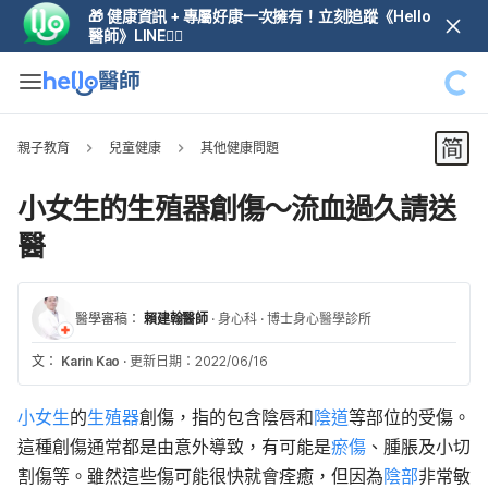
🎁 健康資訊 + 專屬好康一次擁有！立刻追蹤《Hello
醫師》LINE👆🏼
親子教育
兒童健康
其他健康問題
小女生的生殖器創傷～流血過久請送
醫
醫學審稿：
賴建翰醫師
·
身心科
·
博士身心醫學診所
文：
Karin Kao
·
更新日期：2022/06/16
小女生
的
生殖器
創傷，指的包含陰唇和
陰道
等部位的受傷。
這種創傷通常都是由意外導致，有可能是
瘀傷
、腫脹及小切
割傷等。雖然這些傷可能很快就會痊癒，但因為
陰部
非常敏