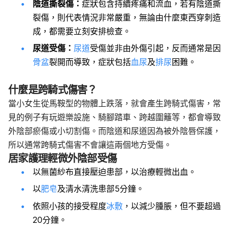
陰道撕裂傷：
症狀包含持續疼痛和流血，若有陰道撕
裂傷，則代表情況非常嚴重，無論由什麼東西穿刺造
成，都需要立刻安排檢查。
尿道受傷：
尿道
受傷並非由外傷引起，反而通常是因
骨盆
裂開而導致，症狀包括
血尿
及
排尿
困難。
什麼是跨騎式傷害？
當小女生從馬鞍型的物體上跌落，就會產生跨騎式傷害，常
見的例子有玩遊樂設施、騎腳踏車、跨越圍籬等，都會導致
外陰部瘀傷或小切割傷。而陰道和尿道因為被外陰唇保護，
所以通常跨騎式傷害不會讓這兩個地方受傷。
居家護理輕微外陰部受傷
以無菌紗布直接壓迫患部，以治療輕微出血。
以
肥皂
及清水清洗患部5分鐘。
依照小孩的接受程度
冰敷
，以減少腫脹，但不要超過
20分鐘。