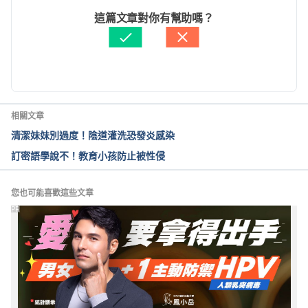
services/specialty-centers-and-
文： 
Karin Kao
這篇文章對你有幫助嗎？
programs/gynecology/what-we-treat/genital-
醫學審稿：
賴建翰醫師
trauma
. Accessed 26 July, 2017.
由 
Jenny Hung
 更新
相關文章
清潔妹妹別過度！陰道灌洗恐發炎感染
訂密語學說不！教育小孩防止被性侵
您也可能喜歡這些文章
PR