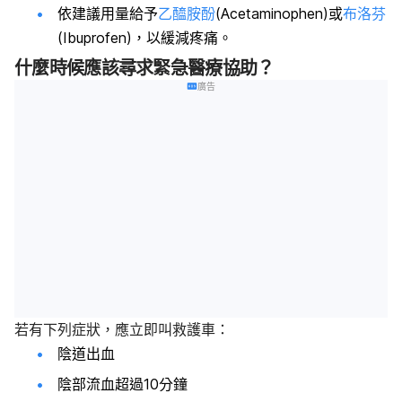
依建議用量給予
乙醯胺酚
(Acetaminophen)或
布洛芬
(Ibuprofen)，以緩減疼痛。
什麼時候應該尋求緊急醫療協助？
廣告
若有下列症狀，應立即叫救護車：
陰道出血
陰部流血超過10分鐘