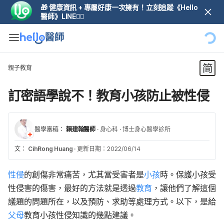
🎁 健康資訊 + 專屬好康一次擁有！立刻追蹤《Hello
醫師》LINE👆🏼
親子教育
訂密語學說不！教育小孩防止被性侵
醫學審稿：
賴建翰醫師
·
身心科
·
博士身心醫學診所
文：
CihRong Huang
·
更新日期：2022/06/14
性侵
的創傷非常痛苦，尤其當受害者是
小孩
時。保護小孩受
性侵害的傷害，最好的方法就是透過
教育
，讓他們了解這個
議題的問題所在，以及預防、求助等處理方式。以下，是給
父母
教育小孩性侵知識的幾點建議。