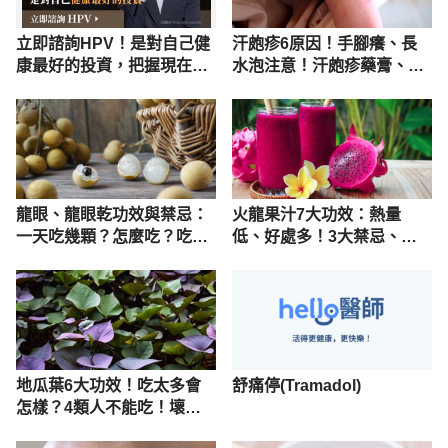
立即諮詢HPV！是對自己健
汗皰疹6原因！手腳癢、長
康最好的投資，把握現在不
水泡注意！汗皰疹藥膏、治
嫌晚！
療解說
龍眼、龍眼乾功效與禁忌：
火龍果汁7大功效：熱量
一天吃幾顆？怎麼吃？吃多
低、好處多！3大禁忌、副
會怎樣？
作用必看
地瓜葉6大功效！吃太多會
舒痛停(Tramadol)
怎樣？4類人不能吃！壞處
禁忌曝