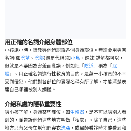
用正確的名詞介紹身體部位
小孩還小時，請教導他們認識各個身體部位。無論要用專有
名詞(如
陰莖
、
陰部
)還是代稱(如
小鳥
、妹妹)講解都可以，
但就是不要因為害羞而亂講，例如把「
陰道
」稱為「
屁
股
」。用正確名詞進行性教育的目的，是萬一小孩真的不幸
受到侵犯，他們對各部位的實際名稱有所了解，才能清楚表
達自己哪裡被別人觸碰。
介紹私處的隱私重要性
讓小孩了解，身體某些部位，如
生殖器
，是不可以讓別人看
到的，並告訴他們這些地方叫做「私處」。除了自己，這些
地方只有父母在幫他們穿衣
洗澡
，或醫師看診時才能看到和