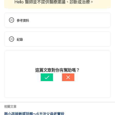
Hello 醫師並不提供醫療建議、診斷或治療。
參考資料
10 Ways to Teach Your Child the Skills to Prevent 
Sexual Abuse http://www.parents.com/advice/big-
紀錄
kids/problems/how-do-i-get-my-ten-year-old-to-
stop-talking-like-a-baby/ Accessed May 16, 2017
現行版本
2022/06/14
文： 
CihRong Huang
這篇文章對你有幫助嗎？
醫學審稿：
賴建翰醫師
由 
周士閔
 更新
相關文章
跟小孩談敏感話題～6方法父母老實說