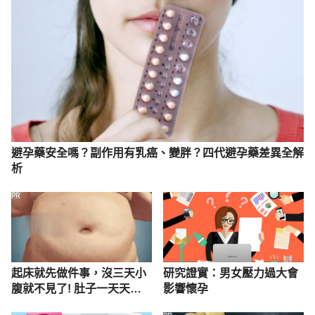
避孕藥安全嗎？副作用有乳癌、變胖？四代避孕藥差異全解
析
PR
起床就先做件事，沒三天小
研究證實：男女壓力過大會
腹就不見了! 肚子一天天變
影響懷孕
小！