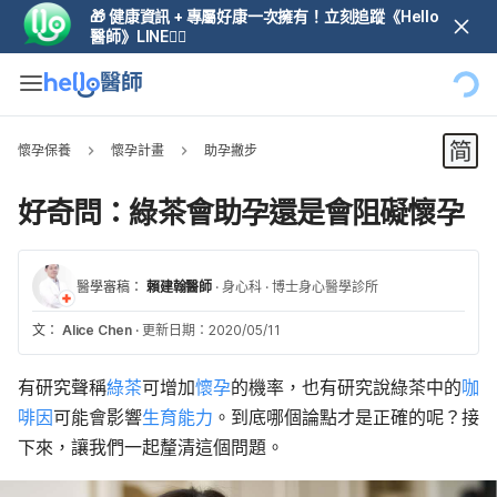
🎁 健康資訊 + 專屬好康一次擁有！立刻追蹤《Hello
醫師》LINE👆🏼
懷孕保養
懷孕計畫
助孕撇步
好奇問：綠茶會助孕還是會阻礙懷孕
醫學審稿：
賴建翰醫師
·
身心科
·
博士身心醫學診所
文：
Alice Chen
·
更新日期：2020/05/11
有研究聲稱
綠茶
可增加
懷孕
的機率，也有研究說綠茶中的
咖
啡因
可能會影響
生育能力
。到底哪個論點才是正確的呢？接
下來，讓我們一起釐清這個問題。