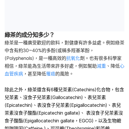
綠茶的成分知多少？
綠茶是一種廣受歡迎的飲料，對健康有許多益處。例如綠茶
中含有約30~40%的多酚(或稱多羥基苯酚，
(P
olyphenols
)，是一種高效的
抗氧化
劑。也有很多科學家
相信，綠茶
能
為生活帶來許多好處，例如幫助
減重
、降低
心
血管疾病
，甚至降低
罹癌
的風險。
除此之外，綠茶還含有6種兒茶素(Catechins)化合物，包含
兒茶素、沒食子兒茶素(Gallocatechin)、表兒茶素
(Epicatechin)、表沒食子兒茶素(Epigallocatechin)、表兒
茶素沒食子酸酯(Epicatechin gallate)、 表沒食子兒茶素沒
食子酸酯(Epigallocatechin gallate，EGCG)，以及生物鹼
如咖啡因(C
affeine
)、可可鹼(T
heobromine
)和茶鹼