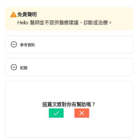
免責聲明
Hello 醫師並不提供醫療建議、診斷或治療。
參考資料
Can drinking green tea affect your fertility? 
https://www.babyhopes.com/articles/greentea.html
紀錄
. Accessed July 5, 2017
現行版本
Will green tea help me get pregnant? 
https://www.babycenter.com/404_will-green-tea-
2020/05/11
help-me-get-pregnant_1403184.bc. Accessed July 
文： 
Alice Chen
這篇文章對你有幫助嗎？
5, 2017
醫學審稿：
賴建翰醫師
由 
Jane Lee
 更新