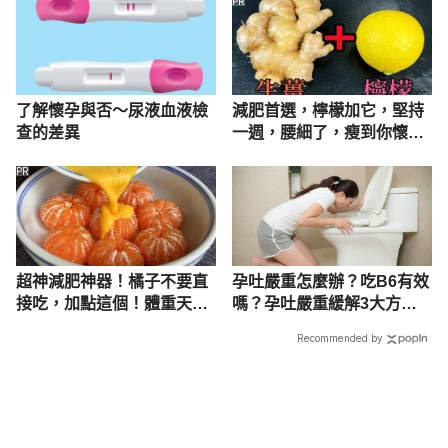
PR
了解懷孕與否～尿液血液檢
減肥首選，檸檬加它，堅持
查的差異
一週，腰細了，瘦到你懷疑
人生
PR
超神減肥神器！橘子不要直
孕吐嚴重怎麼辦？吃B6有效
接吃，加點這個！體重天天
嗎？孕吐嚴重緩解3大方法
下降
一次看
Recommended by
載入中