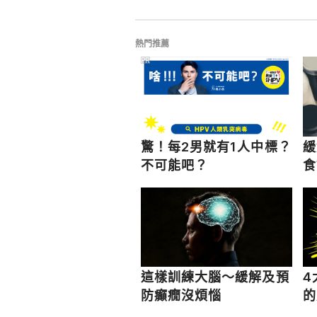
2017.
https://medlineplus.gov/ency/ar
熱門推薦
PR
Seizures – Home Treatment. ht
treatment. Accessed May 10, 20
驚！每2男就有1人中標？
緩
不可能吧？
食
這樣訓練大腦～緩解及預
4
防癲癇沒煩惱
的