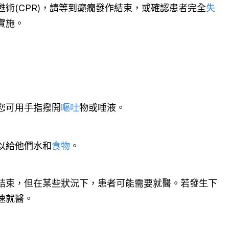
術(CPR)，請等到癲癇發作結束，或確認患者完全
失
實施。
您可用手指撥開
嘔吐
物或唾液。
以給他們水和
食物
。
結束，但在某些狀況下，患者可能需要就醫。若發生下
速就醫。