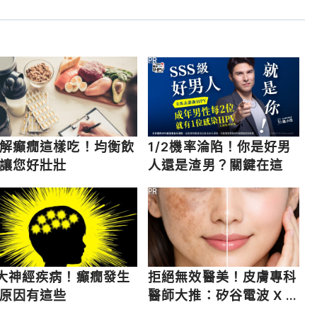
ticle/003200.htm. Accessed May 10, 2017.
PR
tp://www.webmd.com/epilepsy/tc/seizures-home-
17.
解癲癇這樣吃！均衡飲
1/2機率淪陷！你是好男
讓您好壯壯
人還是渣男？關鍵在這
PR
大神經疾病！癲癇發生
拒絕無效醫美！皮膚專科
原因有這些
醫師大推：矽谷電波 X 讓
肌膚由內而外更強韌