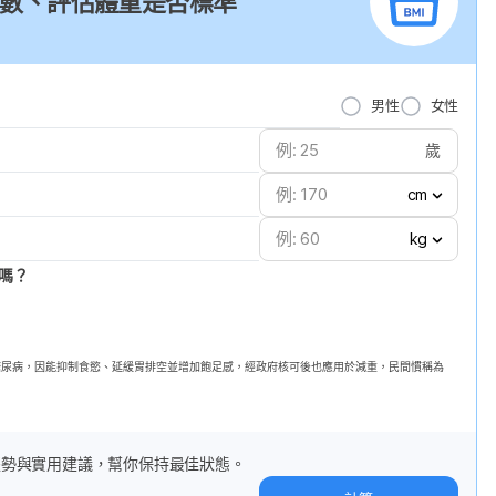
I 指數、評估體重是否標準
男性
女性
歲
cm
kg
嗎？
第二型糖尿病，因能抑制食慾、延緩胃排空並增加飽足感，經政府核可後也應用於減重，民間慣稱為
趨勢與實用建議，幫你保持最佳狀態。