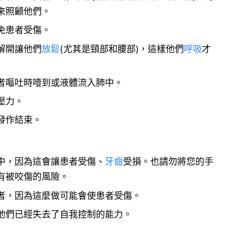
來照顧他們。
免患者受傷。
解開讓他們
放鬆
(尤其是頸部和腰部)，這樣他們
呼吸
才
者嘔吐時噎到或液體流入肺中。
壓力。
發作結束。
中，因為這會讓患者受傷、
牙齒
受損。也請勿將您的手
有被咬傷的風險。
者，因為這麼做可能會使患者受傷。
他們已經失去了自我控制的能力。