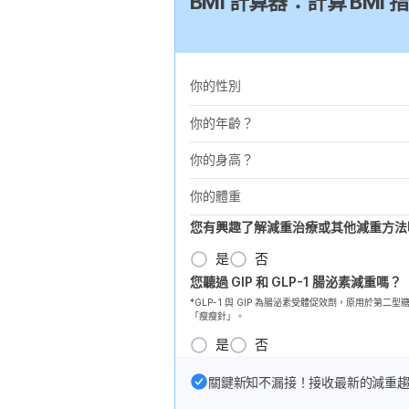
BMI 計算器：計算 BM
你的性別
你的年齡？
你的身高？
你的體重
您有興趣了解減重治療或其他減重方法
是
否
您聽過 GIP 和 GLP-1 腸泌素減重嗎？
*GLP-1 與 GIP 為腸泌素受體促效劑，原用於
「瘦瘦針」。
是
否
關鍵新知不漏接！接收最新的減重