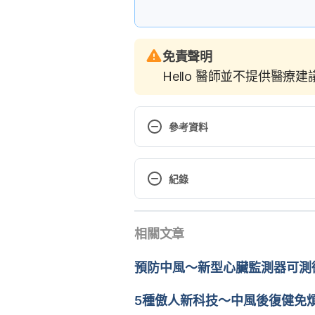
免責聲明
Hello 醫師並不提供醫療
參考資料
Stroke Survivors May Develop Se
http://www.webmd.com/stroke/n
紀錄
study-confirms#1. Accessed May
現行版本
Controlling post-stroke seizures
相關文章
2022/06/14
public/@wcm/@hcm/@sta/docum
10, 2017.
文： 
Kai Shih
預防中風～新型心臟監測器可測
醫學審稿：
賴建翰醫師
Seizures and Epilepsy. http://w
5種傲人新科技～中風後復健免
recovery/post-stroke-conditions