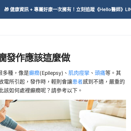
🎁 健康資訊 + 專屬好康一次擁有！立刻追蹤《Hello醫師》LINE
癇發作應該這麼做
有很多種，像是
癲癇
(Epilepsy)、
肌肉痙攣
、
頭痛
等。其
放電所引起，發作時，輕則會讓
患者
感到不適，嚴重的
此該如何處裡癲癇呢？請參考以下。