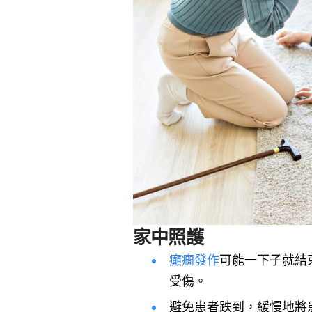
家中照護
癲癇發作
可能一下子就結
受傷。
避免患者跌到，緩慢地將