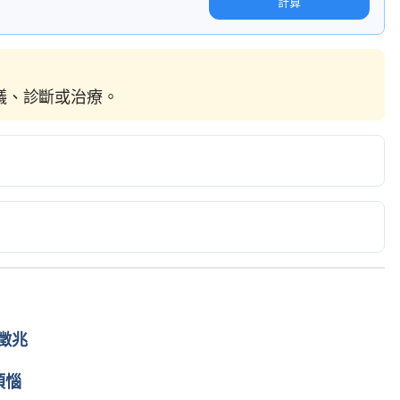
計算
建議、診斷或治療。
izures. 
ews/20160218/stroke-survivors-develop-seizures-
 10, 2017.
. https://www.strokeassociation.org/idc/groups/stroke-
ents/downloadable/ucm_312968.pdf. Accessed May 
徵兆
ww.stroke.org/we-can-help/survivors/stroke-
煩惱
/physical/seizures-and-epilepsy. Accessed May 10, 