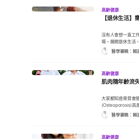
邁向強調健康壽命延伸（Healthspan）的轉譯實踐階段10。 這樣的觀點轉移，從治
生活品質、延緩老化。 根據世界衛生組織（World Health Organizat
疾病的模式，轉向將「老化」作為共同核心病因加以整體
高齡健康
WHO）的定義，健康老
移，而精準老化醫學正提供了這場轉型的實踐框架2。 本文將對 Kroemer 等人於 2025 年
【退休生活】
為功能發揮）之過程，
發表的文章進行全面分析，內容涵蓋其主要目標、核心概
發展委員會也在 2
管理策略、老年醫學科學向精準老化醫學的轉變、研究結
向的『最適化』，
沒有人會想一直工
者 Guido Kroemer 的背景與貢獻。 二、Guido Kroem
活品質。」 人體如
場，展開退休生活
Kroemer 的貢獻與專業背景，有助於我們掌握該篇《C
種分子和細胞損傷
是人生的另一階段
Kroemer 教授是當代生物醫學研究領域中極具聲望且
醫學審稿：
賴
死亡的風險日益增加。 心血管功能： 心臟收縮力降低 血管系統出現動
面對健康與經濟的
胞死亡、自噬作用、粒線體功能、癌症生物學及老化研究
機能下降 呼吸系統： 橫膈膜變弱 氣管軟骨鈣化 肺活量漸減 消化系統： 唾液減少 胃
幫助考慮退休的您
Guido Kroemer, M.D., Ph.D., PU-PH Kroemer 的研究生涯中有多項突破性發現。 他最廣
酸分泌減少 大腸蠕動遲緩 泌尿系統： 排尿困難 尿失禁 夜尿增加 頻尿增加 視覺：
在，不應使您更感壓力。 6種退休生活型態 退休過渡期涉及很
為人知的成就是證明粒線體膜的通透性改變是細胞凋亡（Progra
乾眼 老花 周邊視力降低 強光耐受力降低 （同場加映：家有老人必推！常見眼疾與
高齡健康
得很開心，但明天
鍵步驟之一。他的實驗室深入解析粒線體介導細胞死亡的
眼睛照顧） 聽覺： 聽力障礙 耳鳴 暈眩 嗅覺： 嗅覺敏感度下降 味覺： 味蕾數目減
肌肉隨年齡流
工的行列，或積極
制這些路徑來存活。他亦發現了「誘導凋亡因子」（Apoptosis-In
少 皮膚： 皺紋滿佈 膠原蛋白流失 毛細孔角質化 骨骼： 身高縮水 骨質疏鬆 骨刺增
天。一般上，為了
白，並釐清其在細胞凋亡中的角色。 此外，Kroemer 教授對「免疫原性細胞死亡」
加 （同場加映：趁早開始重訓：強健骨頭防骨質疏鬆） 肌肉： 肌肉量減少 反射能
妻子退休，雙方都
（Immunogenic Cell Death, ICD）也有重大貢
大家都知道骨質會
力下降 （同場加映：肌肉隨年齡流失！預防肌少症3招一起做） 腦神經： 腦部組織
沒有工作並不代表
形式，與癌症治療與免疫監控密切相關。他的研究還涵蓋
(Osteoporo
萎縮 中風 （同場加映：中風後遺症別煩！親友牢記4點助康復） 老化心理上的特徵
了因不再有收入須
壞死性凋亡（Necroptosis）及自噬作用15。 自噬作用是細胞清除與回收受損組件的關鍵
能會隨著年齡流失嗎？
失落感：喪失原有社會角色 疏離感：與社會脈動脫節 自我
醫學審稿：
賴
它或許需要一段時
機制，Kroemer 教授對其在細胞適應、壓力反應、免
半發生在老人身上
自我 […]
帶給伴侶和孩子怎樣
探究15。他的團隊辨識出數種可調控自噬作用的內生代謝物（
化的趨勢了。以下介
Schlossberg
白（如 DBI/ACBP），為未來療法開發提供可能靶點
肌肉本來就會隨著
(Continuer
高齡健康
傳導中的核心角色，Kroemer 也被視為全球最具影響力的粒線