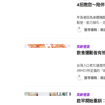
10年會減少高達3
繼續付出。 冒險者(Adventurer)：冒險者有明確的目標，而且是沒有做過的工作或
究方面，他亦涉足甚廣，涵蓋腫瘤代謝、腫瘤微環境、抗
4招教您～陪
的肌肉量通常在40
新的領域，例如從辦公室生活轉向
開發15。他對癌症與老化的相似性也提出關鍵性見解，
體缺少肌肉時，不
愛從錯誤中學習，
（Oncogenes）與抑癌基因（Tumor Suppresso
平凡的走路，都會變得更困難。 早期的肌少症會
年長者因為身體機
做的事。 自由滑翔者(Easy Glider)：沒有了工作，也就沒有了包袱，這類人可以享
因（Gerogenes）」與「抗老化基因（Gerosuppre
比較吃力，或是走
鬆弛、肌力弱化，
受無工作行程的日
行闡述23。 Kroemer 教授亦為《Cell》於 2013 與 […]
醫師診斷。（延伸
家中的長輩出現了
活。因此，他們可
醫學審稿：
賴
卡緊動起來） 造成肌少症的5種原因 久坐
庭的連結。下列4
旁觀者(Specta
或是在家沒事就喜歡坐
疾病奮鬥！ 1. 
察過去工作的相關領
少或完全沒有運動的人
以知道他有那些症
(Retreater
論年齡，只要有不
高齡健康
長輩是膀胱感染，
但有些人可能就此停滯
肉量的下降速度會更
飲食運動皆有
史。萬一患者無法
大 孤獨是惡化主因 根據英國
多促進胃酸分泌的
為您與醫師的溝通
BPS)的資料，退
肌肉的流失速度，若又
在心，協助您的長輩
台灣人口老化速度持
社會的連結、身體
我們體內的荷爾蒙
可以強化膀胱控制
(WHO)所定義的
歷了數十年的生活
酮(Testosterone)
以強化骨盆的肌肉，且
(Dementia，俗
帶來身體和心理健康上的改變。 其中要特別留意
蒙的水平，也會影響肌肉的生長和肌肉
醫學審稿：
賴
簡單動作： 想像您的身體想排尿，而您同時做憋尿的動作，撐住相關部位的肌肉10
Disease)就
變成孤獨老人。社交孤立
治療方法既不是靠
秒，重覆10次，
病率，需要政府與個人一起努力。 根據2018年國
比肥胖症(Obes
善肌少症的3種居家療法： 運動訓練肌肉：運動不只可以幫助
能要做3~6個星期
Disease Inte
運動是身體健壯的
練身體的肌肉，有
時間去上廁所，例
高齡健康
有失智症，平均每3
維持跟朋友家人的親密關係。 放不下工作 時間多卻不
縮。力量訓練(Streng
患者控制膀胱的能力
趁早開始重訓
億5,200萬人。台灣失智症
休等同失業，因為
肉大小、力量，也
變生活習慣 改變