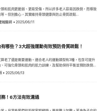
按照內政部2018年12月底的人口統計資料估算，未來47年內，台
感。而比起自請退休，若發生在被強制退休的人身上，他們可能會
C)的建議，老人應該每週最少2天訓練一次肌肉，包含所有的大肌
的話，請他要減重，您也可以讓他參與一套減重計畫。您的長輩因
平均每天增加36人的速度成長，因此，政府及民間應當提早為阿
所付出的努力不再被重視了，且通常會夾雜著沮喪和自相矛盾的心
骨頭和肌肉更脆弱、更易受傷，所以許多老人容易因跌倒，而導致
臂、胸部、肩膀和背部等，可以的話，最好請教專業健身教練在旁
有膀胱的問題，所以您的幫助很重要，一起給予他適當的協助，幫
。 預防阿茲海默症的5個方法 1. 有規律地運動 運動能治百病，
傷等。但別擔心，其實維持骨頭健康與防止骨質疏鬆
更棒的生活是很重要的。 若您有任何問題，請諮詢您的醫師，以
作，它能減緩認知障礙惡化，並且提升胰島素的敏感度，有效減低
天一天地過去，焦慮及煩躁就會一一浮現。漸漸的，我們會愕然意
sis)有方法，只要開始練習做重量訓練就好！以下帶您一起認識什麼是
防肌少症，專家建議每餐攝取約25~30克的蛋白質。優質的蛋
建翰醫師
•
2025/06/11
。建議挑自己喜歡的運動，像是到公園散步，讓自己有動力堅持下
了些什麼，因為有了很多時間，但卻不知要如何運用，有的人甚至
如何幫助強健骨頭。 重量訓練是強健骨頭的最好運動 大家俗稱
大豆、堅果、藜麥等等，可以幫助建立和維持正常的肌肉量。根據
，培養規律的習慣才是重要，此外，也要小心運動傷害。 2. 要
而陷入自責。 所以，有些人可能又會回到工作的狀態，顯然的，
並非年輕人專屬喔！根據美國密蘇里大學(University of
rnation osteoporesis foundation, IOF)的建議，每天每位
是社交型的動物，所以會渴望與他人連結，我們不一定要成為群體
碌工作的生活，好好享受退休。其實，這也沒什麼不好，但請注意
的研究，發現重量訓練，是強化骨頭與肌肉最好的運動類型之一。專家們
2克(g)的蛋白質。 吃營養補充品：如維生素D、
需要在現實生活中與身邊的人有交集，絕對不要孤立自己，而是要
的時間，不然就失去退休的意義了。在此提醒，我們都應該要把時
分泌特殊激素，控制抑硬素(Sclerostin)水平，並幫助骨骼生
和肌酸(Creatine)，都是幫助維持或生成肌肉的重要營養素。因為
交圈，有機會就約朋友出去聚餐，或是投身社區的義工活動，這都
，別等到退休後才手忙腳亂，愈早準備，就愈不會慌張，像是可以
動有哪些？3大超強運動有效預防骨質疏鬆！
慾差，較需要靠補充品來幫助維持肌肉量，而Omega-3脂肪酸
. 鎖定飲食保健法 有研究推論，阿茲海默症可被歸類為第三型糖尿
閒的時間，好好思考做什麼事會讓您開心，相信這對於退休後的生
重訓可幫助預防骨質疏鬆症，及早留住骨質，即使是骨質疏鬆症患
，但若食慾佳或正常，也可以直接吃新鮮的魚肉或海鮮。另外肌酸
iabetes)，指的就是病患腦部產生了胰島素抗性，進而導致腦部血壓過
緩骨質惡化的情況。 什麼是重量訓練？ 美國華盛頓大學
素，它是一種小型蛋白質，通常由肝臟製造，補充肌酸可以幫助肌
就算老了還是需要運動。適合老人的運動類型有3種，包含可提升
就變得很重要了，像是採用低碳水化合物、多吃omega−3脂肪
 Washington)的激素專家保羅·米斯科夫斯基(Paul Mystkowski)博士
動、可強化骨頭和肌肉的肌力訓練，及幫助保持平衡並預防跌倒的
用椰子油。若想挑戰超低碳水化合物食譜，也可以嘗試生酮飲食或
一種施壓在肌肉和骨頭的運動，並超越日常活動所運用到的程度，
運動習慣永不嫌晚，愈早開始愈好。只要選擇適合自己的運動，且
師
•
2025/06/13
需配合透過身體動作，來提升肌肉和骨頭的耐力。 若將運動
實適度運動可有效預防疾病、降低罹病風險，或延緩病發症狀喔！
、葉酸、鎂。但請記得，在使用任何藥品前，必需先和專業的醫師
大小來區分，可分為高衝擊運動與低衝擊運動兩種：高衝擊運動是
老人的運動： 1. 有氧運動 有氧運動通常被認為是低衝擊運動
身體的狀況。 4. 持續地學習，但要懂得休息 腦部的運動和訓練
接觸地面的運動，如快走、慢跑、快跑、跳繩和快速爬樓梯等；低
 exercises），也就是不會對關節和骨頭造成太大壓力的運動，包括
了也要鞭策自己不停地學習，這才是健康的生活方式。但是，也要
時，雙腳或至少一隻腳會接觸地面的運動，如走路、滑步機、跳
、騎自行車或踩飛輪等。有氧運動會使心跳加快，促進血液循環。
，長期的工作壓力會對腦造成很重的負擔，甚至還會阻礙記憶和神
、皮拉提斯等。 提醒您，若想開始藉由重訓來強化骨頭健康前，
服務！6方法有效溝通
以先從緩和、時間較短的運動開始練習，再逐漸增加運動強度和拉
多給自己安排放鬆的行程是好的，像是泡泡溫泉，或到郊外踏踏
師或健身教練，尤其是中老年人，或骨質疏鬆症患者，除了因重訓
性的適應。（推薦閱讀：跑步好處多！9 撇步幫助養成晨跑習
從沒做過的事，但要以身體的安全為最大考量，玩樂器和策略性遊
受傷之外，專業醫師也能幫助評估，是否有服用會影響協調與平衡
辛苦，且當長輩們抗拒居家照顧時，更是難上加難。若身為子女的
病患通