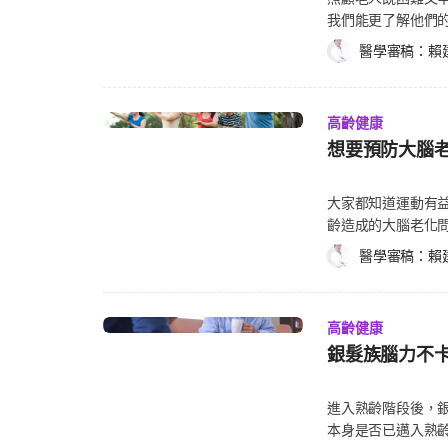
感的藥物，而針對
肌腱也都漸漸失去
我們能更了解他們
常都有睡眠障礙的
失量，也可減少因
們，並且在互動上保
的β澱粉樣蛋白(β 
醫學審稿：
賴
成舉重選手或筋肉
題、肢體受傷等狀
素很難被清除，同
一罐水，專注在從
也會認為自己沒有
室的環境和氛圍，排
試別種動作，來訓
他們會感覺自己是
習慣您睡覺的時間
髮族動起來！簡單動跟病痛說掰掰） 建議每週
高齡健康
不知道自己為什麼需要
天再繼續，當感覺
想要預防大腦
細的評估老人的狀
嘗試使用彈力帶作
和傾聽：和老人在
性和效果都較有保障。 3. 平衡練習 若年齡愈大，因跌倒所受的傷害會
知長輩關於照護的
大家都知道運動有
衡運動的目的是訓
否偏好哪些方式的
齡造成的大腦老化
由伸展運動（又稱
法完全達成，但我
動，中年和老人都適
運動前的熱身和結
醫學審稿：
賴
人理解力通常較差
失，如阿茲海默症（Al
訓練，以防止跌倒或其他意
惑和混淆。 尋求家
素抗性（Insulin
感覺身體可承受的
可能老人一開始都
胞壽命。這對老人
員。 選用舒適、適合自己的運動配備，如運動鞋、泳衣或自行車等。 若出現疼痛，
服務的事。 處理抗拒的策略方法 鼓勵長輩勇敢嘗試，但別強迫他們馬上做決定，而
高齡健康
會出現問題。另外
或感覺胸悶、關節不舒
是建議他們可以先
銀髮族腦力不
降低壓力、焦慮，也同時
權：Shutturtock）
與舒適。 試著讓
映：抹茶9大好處！
務，家中成員的日
（Low-impact
進入熟齡階段後，
忘需適時妥協和讓
讓心跳加速，使更多
本身是否已邁入熟
護服務，是因為擔
很有幫助。常見的有