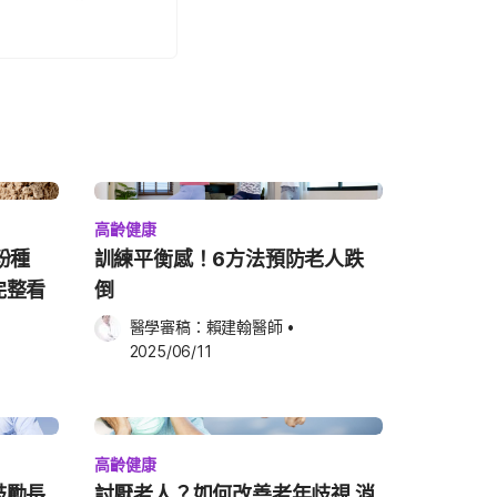
高齡健康
粉種
訓練平衡感！6方法預防老人跌
完整看
倒
醫學審稿：
賴建翰醫師
•
2025/06/11
高齡健康
鼓勵長
討厭老人？如何改善老年歧視 消