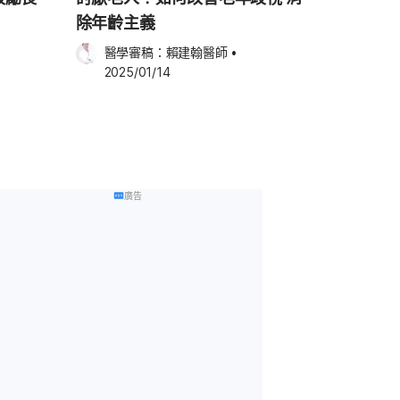
除年齡主義
醫學審稿：
賴建翰醫師
•
2025/01/14
廣告