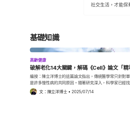
社交生活，才能保
基礎知識
高齡健康
破解老化14大關鍵，解碼《Cell》論文「
編按：陳立洋博士的這篇論文指出，傳統醫學常只針對單
是許多慢性病的共同原因。隨著研究深入，科學家已經找
例如 DNA 受損、慢性發炎、粒線體功能下降，甚至心理社會
文：
陳立洋博士
•
2025/07/14
提出「精準老化醫學」的新概念，主張應該針對個人體內
代謝等分子數據分析，精準預防和治療老年疾病。這種做
療，而是希望在疾病還沒發生前，就針對老化本身做管理
實這個概念，還需要更多生物標記的開發、臨床驗證和跨
抗老醫療指出了清晰方向。 一、精準老化醫學的開場 全球人口老化已成為當代醫療體系前
所未有的挑戰1。隨著人類壽命的延長，與年齡相關的慢