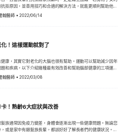
個人狀況設計最合適的運動。
彈性。但藉由肌力訓練可幫助強化骨頭和肌肉，除了能降低骨質流
的抗拒原因，並善用技巧和合適的解決方法，就能更順利幫助他
困擾，越來越多研究也發現，睡眠品質欠佳者，通常腦部會有高量
跌倒而造成骨折等機率。其實肌力訓練很簡單，並不是如想像般變
持和諧了。 老人為什麼會抗拒受別人照顧？ 老人若有心智問
amyloid)，這種蛋白質會影響一個人的睡眠，進而可能導致腦中毒
建翰醫師
•
2022/06/14
人等。我們可以從簡單的運動開始練習，例如坐在椅子上，手拿著
況時，通常就需要別人照顧，但這同時也讓他們感覺失去了隱私，
時也會干擾記憶的產製。因此，病人務必要調好生理鬧鐘，注意寢
坐著到站起來的這個動作，可幫助鍛鍊下半身的肌肉。大家也可嘗
能力和用處的想法，讓他們感到生氣。另一種原因是罪惡感，因為
除所有會影響睡眠的原因(像是別把手機和電腦放在床邊)，讓腦
練不同的肌肉，或是嘗試用彈力帶當作訓練工具。（推薦閱讀：銀
家人的負擔。且有時候，老人因為喪失記憶而會有些混淆的意識，
，這才能保障高品質的睡眠。
至少做2次肌力訓練，做完1次可休息2
別人的幫助。 如何與抗拒受照顧的老人溝通？ 評估需求：仔
肌力更強壯之後，可逐漸增加運動的強度和時間。另外，大家也可
老化！這樣運動就對了
況，了解需要幫助的程度是什麼，並提供良好的照護服務。 訴說
為訓練肌力的工具，若可以的話不妨找專業教練來指導更好，安全
放鬆和和緩的情況下對話，傾聽和了解他們的需求，並也清楚地告
更嚴重，而平
內容，他們會更願意接受幫助。 詢問對方意見：可以詢問長輩是
益健康，其實它對老化的大腦也很有幫助。運動可以幫助減少因年
練平衡，可預防老人發生跌倒等常見意外。除此之外，大家也可藉
照護，或是否希望由哪位家人來照顧他們。當然他們的期望可能無
問題和疾病，以下介紹幾種最有效改善和幫助腦部健康的三項運
柔軟度訓練），幫助肌肉柔軟和防止僵硬，這種運動也可作為有氧
們應該仍要細心聆聽老人的想法，並盡力做到。 簡單的字句：老
合喔！ 運動如何幫助改善腦部老化？ 運動除了有效預防記憶喪
束時的收操緩和運動。建議您可以在扶得到牆或是椅子的地方進行
建翰醫師
•
2022/03/08
，溝通時，請用簡單的字詞，避免複雜冗長的句子，讓長輩感到困
zheimer’s disease，又稱老人癡呆症），還可幫助降低胰島
外傷害。 老人運動的3大注意事項 別勉強自己，保持在
人協助：若您無法說服長輩，不妨請家中其他人幫忙。 別灰心：
 resistance）、發炎等，並且刺激腦細胞和血管成長，延長新的腦細
強度和時間就好，記得做運動主要是為了健康而非變成專業運動
不想談這種事，但請別灰心，隔一段時間後再試著跟長輩討論照護
來說很有幫助，因為隨著年齡增加，腦細胞會漸少，血管也很可能
，有研究顯示，運動能提升睡眠品質、保持情緒的健康。睡得好可
服、呼吸困難或四肢無力時，請馬上停止運動。 （圖片授
體驗看看，藉這機會感受由別人提供照護服務，可能會帶來的優點
卡卡！熟齡6大症狀與改善
幫助維持認知功能（Cognitive function）正常。（同場加
老人理解子女或照顧者的立場，親切地和他們說明，若接受照護服
促進新陳代謝延緩老化） 有氧運動 有氧運動屬於低衝擊運動
常生活較可繼續維持正常。雖要嘗試溝通到讓他們能夠理解，但別
 exercises），對肌肉、關節與骨頭不會造成太大壓力。這種運動能
銀髮族通常因免疫力變差，身體會逐漸出現一些健康問題。無論您
步。 據實告訴家中老人們照護服務的費用，有時他們拒絕接受照
血液送到腦部，對新的神經元（Neurons）的形成和彼此的連結
齡，或是家中有銀髮族長輩，都該好好了解長者們的健康狀況。當
心晚輩花太多錢。但若有相關的保險或補助方案，也請告知他們，
氧運動有快走、慢跑、騎腳踏車、游泳等，建議每天做 45 分鐘