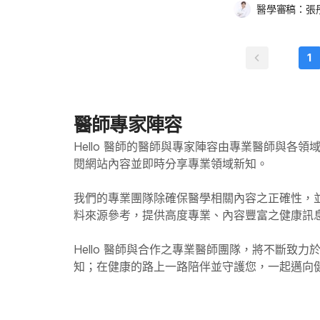
長者們出現以下幾點
讓他們別太擔心。
醫學審稿：
張
有氧運動，每週至
可能會罹患心血管
們會更接受專業醫
動！借助手力訓練更
比較硬，使體內的血液
體之間的連結，維
疾病的機率增加。 關節、骨骼和肌肉退化：年紀大了骨質自然會漸漸流失，使骨質
1
習霎哈嘉瑜伽（Sah
密度降低，因此若
壓能力。而哈達瑜伽
比以前稍微矮一些
伽。大家可以去找
差。 消化問題：普遍而言，老人容易因為缺乏纖維、喝水量不足的飲食習慣，以及
專業配備，通常只需
缺乏運動或患有腸躁症（
醫師專家陣容
單動作） 太極拳 
能是因為服用某些藥物所造成
展，慢慢地轉動身
會有排尿困難的問題
Hello 醫師的醫師與專家陣容由專業醫師與各
慢的動作。一般來
造成尿失禁現象的原因之一。 記憶力變差：年紀愈大
閱網站內容並即時分享專業領域新知。
而造成的問題）等
若記憶力有出現嚴重退
鼓勵大家，無論年
disease），除了記憶力差
我們的專業團隊除確保醫學相關內容之正確性，
動、或較有挑戰性
度思考或因意外而影響
料來源參考，提供高度專業、內容豐富之健康訊
運動模式。（同場
雙管齊下 熟齡補對
極建立以下的好習慣： 健康飲食：每餐澱粉不妨以全穀類為主，少吃
Hello
醫師與合作之專業醫師團隊，將不斷致力
飯和其他精緻澱粉
知；在健康的路上一路陪伴並守護您，一起邁向
師做合適的調整。 蔬果與蛋白質攝取：蔬菜和水果提供許多身體所需的纖維、維生
素和礦物質，可幫助降
症的風險。至於富含
奶、雞蛋等，則是不