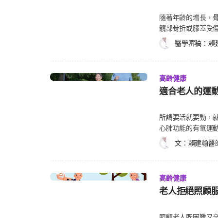
TADA)也指出，若
己生命的人甚是有
制與預防中心(CD
咖啡。如果他過重
灣的失智人口將以
覺得自己在職場中
隨著年齡的增長，
肉群，如腿部、手
為有年紀了，容易
茲海默症做準備才行
情。 退休的前幾個月因處在蜜月效應(Honeymoon effect)中，大部分人會覺得很放
髖部骨折或膝蓋受
指導。 充分的熱量與蛋白質：熱量和蛋白質攝取不足的話，會導致體重減輕和肌肉
助他減緩病情，有
透過刺激腦部的運
鬆和自由，隨著一
(Osteoporo
量下降，所以為了預
暸解更多資訊。
醫學審稿：
賴
阿茲海默症的風險
識到自己的生活少
重量訓練，以及它是
白質來源，如魚、
去，但時間不宜過長
會因無法享受退休
重訓的重量訓練，其實
世界骨質疏鬆基金會(Inte
積極與人連結 人
他們沒辦法放下忙
Missouri)
成年人應攝取體重乘以1.0~1.
中的焦點，但我們
高齡健康
別讓工作佔了所有
發現，重訓能增加人體
Omega-3脂肪酸
積極參與所屬的社
間投資在對的地方
適合老人的運
長。 抑硬素是人體中天然的蛋白質之一，如果骨頭中積累的抑硬素量過高，骨質會
老人的牙口不好，食
是不錯的選擇。 3
利用下班及週末空
變得更稀疏。透過
可靠吃魚油來補充
病(Type 3 D
活會大有幫助！
者，也可藉由重訓延
也是個重要的營養
所謂要活就要動，
高。對此，飲食控制
(University of
肉的生長。
心肺功能的有氧運
酸食物，以及多食
解釋，重量訓練是
平衡訓練等。養成
地中海飲食。 此外，正確地使用保健品也有助於治療阿茲海默症，包括魚油、維生
文：
賴建翰醫
但它和舉重不同，重訓
運動方式正確，其
素B12、維生素D
依照對人體衝擊力
以下介紹這3種適合
諮詢其藥效，以及您
在運動時，腳很少
（Low-impact
很重要，即使退休
衝擊運動是在運動
高齡健康
競走、慢跑、游泳
適時地讓自己休息
舞、瑜伽、太極拳
老人拒絕照顧
建議大家一開始可
經的成長。因此，
最好先諮詢專業醫
長時間，給身體階段
青。您也可以嘗試
若做不對，很容易
慣） 2. 肌力訓練 隨著年齡增加，老人的骨質快速流失，肌力會變較差之外，韌帶和
照顧老人既困難又
戲都是很好的選擇。 5. 優化睡眠品質，排除干擾因子 不難發現，阿茲海默症