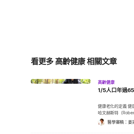
性疾病、第二型糖尿病與癌症）也日益普遍2。傳統醫學
注於某特定器官或在疾病出現後加以治療3。 然而，此方法常忽略了同時導致多種疾病的根
本生物機制。 越來越多研究認為「老化本身」正是這群慢性病共同的主要風險因子2。因
此，針對老化的根本成因進行干預，有望同時減輕多種疾
「健康壽命」，換言之，即維持良好健康狀態的生活期。 為因應這項挑戰，「老年醫學
學（Geroscience）」應運而生，專注於探索驅動老
念為「老年醫學假說（Geroscience Hypothesi
行干預，有可能延緩、預防或同時治療多種與老化相關的
4。 目前已有重大進展，科學家已逐步確認與描述這些老化的核心機制，並將其稱為「老化
看更多 高齡健康 相關文章
的標誌（Hallmarks of Aging）」 7。這些基礎
益的努力。 由 Guido Kroemer 及其團隊於 2025 年發表在《Cell》期刊的綜論文章〈從老
年科學到精準老化醫學：理解與管理老化 (From Geroscience
高齡健康
Geromedicine: Understanding and Managin
為一篇極具指標性的貢獻作品7。 這篇論文（後稱 「本論文」）整合了目前對老化生物學
1/5人口年過
的最新理解，並提出一個具有前瞻性的實踐框架—— 精準老化
Geromedicine），主張將此領域的知識以個人化、具針
健康老化的定義 健康
發表於高影響力期刊的重要論文，本論文的目的在於彌補
哈文赫斯特（Robert
（老化醫學, Geromedicine）之間的鴻溝，同時可
家》（The Geron
醫學審稿：
姜
提出具體可行的未來策略12。 本論文所提出的「精準老化醫學」概念，以及老年科學作為
theory），說明成
一門正式領域的建立，象徵著該領域的重大轉折點。 這項發展標誌著該領域正從基礎發現
與。當老人多多參