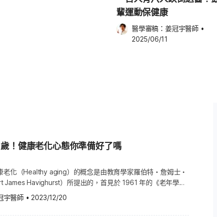
通常以零碎方式處理這些疾病，專
輩運動保健康
醫學審稿：
姜冠宇醫師
•
病的負擔，不僅延長壽命，更延長
2025/06/11
科
化的基本生物機制5。該領域的核心理
s）」，亦即透過針對這些基本老化機制進
疾病與病症，從而延長健康壽命
知識也催生了將基礎研究轉化為實際健康效
 to Precision
g Aging)〉，正值當前時代轉折點之際，成
65歲！健康老化心態你準備好了嗎
醫學（Precision
對性的方式應用於實際干預。 作為
老化（Healthy aging）的概念是由教育學家羅伯特・詹姆士・
基礎研究（老年科學）與臨床應用
 James Havighurst）所提出的，首見於 1961 年的《老年學
能重新定義並擴展傳統的老化標誌，並
tologist）期刊。哈文赫斯特提出活動理論（The activity
冠宇醫師
•
2023/12/20
功老化 （Successful aging）的關鍵在於：社交生活、積極參
加各式活動、維持社交生活，往往更加快樂，也更健康，還能提高