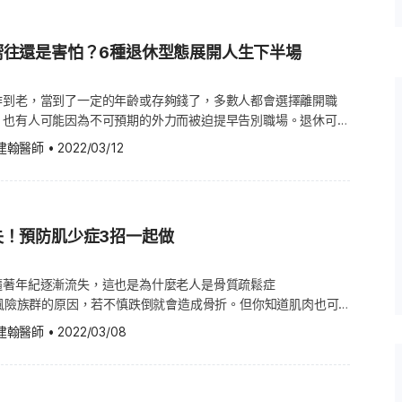
療單一
ion，以下簡稱
對應，可能代表醫學的一次典範轉
化是：發展並維持「生活機能」（Functional ability，又譯
嚮往還是害怕？6種退休型態展開人生下半場
而有正常的生活機能便能夠造就幸福的老年。 中華民國國家
念定義、探討的老化機制、提出的
009 年於健康老化政策提出：「健康老化是生理、心理及社會面
論與未來展望，並簡單介紹第一作
老人得以在無歧視的環境中積極參與社會，獨立自主且有良好的生
作到老，當到了一定的年齡或存夠錢了，多數人都會選擇離開職
er 簡介 了解第一作者 Guido
何老化 根據 WHO 所提供的定義，以生物學角度而言，老化是各
，也有人可能因為不可預期的外力而被迫提早告別職場。退休可說
ell》綜述文章的深度與聚焦方向。
隨時間逐步積累的結果，將導致身心能力逐漸下降、患病以及最終
，看似無憂無慮，但那只是剛開始的幾個月而已，退休人士除了要
影響力深遠的科學家，尤其以其在細
建翰醫師
•
2022/03/12
脈硬化 造血
變動，還有情緒和心態的調整。心理學家提出6種退休生活型態，
上的開創性工作而廣為人知15。
順利過度進入退休生活。溫馨提醒，卸下工作應當要活得輕鬆自
多因素，也許今天覺
mmed Cell Death）的關
起床可能又感到空虛不已，也正因為如此，很多退休人士會加入義
分子機制，揭示癌細胞如何藉由抑
失！預防肌少症3招一起做
參與各樣社區活動、常常約朋友出去運動，並努力讓自己享受每一
ducing Factor, AIF）蛋
讓經濟負擔不至於過重，夫妻不會一起退休，所以，不管是丈夫或
當學習管理自己的情緒，多點體諒和包容，生活才會愈老愈幸福。
獻。ICD 是一種可活化免疫系統的細胞死亡
隨著年紀逐漸流失，這也是為什麼老人是骨質疏鬆症
放棄有意義的生活，我們需要思考如何過一個自我充實的生活。除
其他受調控的細胞死亡機制，例如
sis)高風險族群的原因，若不慎跌倒就會造成骨折。但你知道肌肉也可
重新審視對金錢消費的習慣，還包括生活秩序和決策安排，並明白
肌肉大量減少後，可能會造成肌少症(Sarcopenia)，雖然多
中心：生活圈小，只關心
建翰醫師
•
2022/03/08
間的適應。同時，也要顧及身邊人的需要和感受。好比說，退休會
疫、癌症與老化中的角色進行了深入
，但近年來，因為經常久坐的生活習慣，肌少症似乎有愈來愈年輕
的影響。對此，美國諮商心理師南希施洛斯伯格(Nancy K.
如spermidine）與細胞外蛋
紹肌少症的原因、預防及居家的改善方法。 什麼是肌少症 其實
)舉出6種面對退休生活的心態，以下帶您一一了解。 工作狂
。由於粒線體在細胞死亡、代謝與訊號
年齡增加而漸漸流失，根據研究，缺乏運動的人在30歲以後，每
)：這種類型的人眼裡沒有退休，他們熱愛工作，所以會用其專長和技能
體研究者之一15。 在癌症研