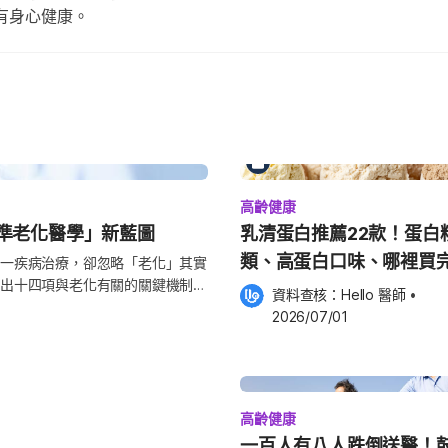
有身心健康。
高齡健康
精準老化醫學」新藍圖
乳清蛋白推薦22款！蛋白
類、高蛋白口味、哪裡買
一疾病治療，卻忽略「老化」其實
出十四項與老化有關的關鍵機制，
資料查核：
Hello 醫師
 •
孤立等。作者 Kroemer 教授
2026/07/01
的老化因子，透過基因、蛋白質、
法不同於以往只在疾病發生後才治
，延長人類的健康壽命。未來要落
領域合作。這篇文章為未來個人化
高齡健康
性疾病（如心血管疾病、神經退化
一百人有八人跌倒送醫！