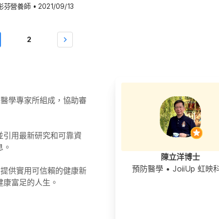
症狀時，Hello 醫師也建議以下幾點改善方法。 熟齡退化症狀
 若家中老人仍拒絕受別人照護，請尋求專業的醫療協助，可能他
彤芬營養師
•
2021/09/13
少三次，可慢慢感受到一些正向的變化。（同場加映：爬樓梯好運
疾病：通常老人的心率會較低（心跳較慢），而血管也會老化，變
療服務人員的建議。
全面） 瑜伽 瑜伽是數千年歷史的伸展運動，專注尋求心靈與身
運輸效果較差，導致高血壓（Hypertension）與其他心血管
持身體各部位的協調。瑜伽其實也有分類別，其中，大家可試著練
2
aja yoga），這種瑜伽有助於降低焦慮、改善生活品質、提升抗
從事劇烈的活動可能會造成傷害。根據研究表示，身高在老了後會
（Hatha yoga）則是另一種對身體有益、幫助減輕壓力的瑜
，肌肉也會較不靈活和強韌，導致生活中的平衡感和活動力都較
專業瑜伽老師指導，或是在家自行練習，練習瑜伽時並不需要過多
要一塊瑜伽墊就可。（同場加映：辦公室瑜伽～5大好處 6個簡
Irritable bowel syndrome）等而導致便祕，但有時候也可
最近太極拳已經愈來愈普遍和流行，主要是透過緩和的動作和伸
，如利尿劑和補鐵劑。 膀胱和泌尿道問題：老人通常
體且保持動態不停，同時緩慢地深呼吸，過程中身體保持放鬆、緩
，通常有許多可能原因所致，如糖尿病（Diabetes）就可能是
領域醫學專家所組成，協助審
說，做太極拳運動是安全的，但若有骨折或關節問題（通常因老化
，學習新事物通常會愈難，但
，請先諮詢醫師或專業人士，確認自己是否可以做太極拳運動。
化的狀況時，則需當心是否為阿茲海默症（Alzheimer’s
齡性別都盡量多運動，對大腦和身體都有幫助，但也建議嘗試新運
，思維也會變得不靈活。 反應遲緩：長期處於壓力大、重
並引用最新研究和可靠資
的運動之前，先諮詢醫師或其他醫療專業人士，來找到適合自己的
的生活型態，在熟齡階段會出現反應遲緩的徵兆。 運動營養
息。
加映：增靈活度和改善姿勢～拉筋伸展好處多）
不卡卡 為了減緩上述隱憂，建議不妨從今天起調整生活型態，積
陳立洋博士
白麵包、白米
預防醫學
• JoiiUp 虹映
於提供實用可信賴的健康新
類食物。但若有嚴重消化問題或腸胃術後患者，建議先諮詢專業醫
健康富足的人生。
低高血壓、心臟病（Heart disease）、中風、過胖和一些癌
 Omega-3 脂肪酸的魚類如鯖魚、秋刀魚、沙丁魚，或是如牛
易造成身體負擔的優質蛋白質，可降低心臟病發生的機率。 適