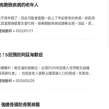
~8％的肌肉量，另外，世界骨質疏鬆基金會(IOF)表示，大多數人
癌療法機制，以及免疫治療策略的
伴有膀胱疾病的老年人
歲左右開始下降，到了60~70歲時，肌肉流失得會更快。而當人
經營老家的雜貨店。 探索家(Searcher)：他們熱
特別是將癌症中的致癌基因
僅會影響體態，連我們的日常活動，如爬樓梯、抬東西，甚至只是
嘗試新的事物，可能會花很多時間琢磨新事物，慢慢找到自己想要
rs）概念，延伸到老化領域中的「老化基
感覺身體有點虛弱，提東西的感覺
能不再年輕了，因此可能會面臨一些上了年紀會有的疾病，如肌肉
ssors）」的構想，並於多篇論文中進
路變慢，變得不想運動等；若想確認是否罹患肌少症，可尋求專業
尤其當膀胱壁產生變化時，接著膀胱疾病就跟著出現。因此，若您
常，對他們來說，這樣沒計畫地度過一天才是人所追求的自由生
閱讀：非老年人專利！「肌少症」上身、心臟病就敲門！強肌護心
膀胱疾病，協助他們不僅可以減輕他們的心理壓力，更可以促進家
以花一整天宅在家追劇，也可以隨時開啟一個說走就走的旅行。
建翰醫師
•
2022/01/11
不動：無論是長時間在辦公室坐著工作，
項將教您，如何陪伴家中患有膀胱疾病的年長者，陪伴他們一起與
tor)：他們仍然關心社會與時事議題，但是想改做個旁觀者，繼續觀
著或躺著的人，都會增加罹患肌少症的風險。 缺乏運動：很
陪他們去看醫師 首先，陪家中患有相關疾病的老人去看醫師，不僅可
域和世界的發展，然後坐在咖啡廳和朋友暢聊八卦。 退縮者
，會隨著年齡增加，提高罹患肌少症的風險。 營養不良：不
狀，更可以直接地詢問醫師的協助，而不是完全的狀況外。若您的
)：退縮者可能會先暫停、重新調整生活的步調，找出退休後的新人生；
良的飲食習慣，就容易流失肌肉，尤其若是老年人營養不良時，肌
或是尿失禁，醫師可能會建議患者做一些身體檢查，或是查詢病
不前，變成宅在家追劇滑手機的沙發馬鈴薯。 退休壓力反更
快，且老人往往食慾差，食量小，因此更容易營養不良。 吃太
效！5招預防阿茲海默症
確切說明情況，您可以告知醫師您所知道的一切。請誠實以對，因
心理學會(The British Psychological Society, 簡稱
食物：如穀物或加工食品，吃下後都會分泌較多胃酸，恐怕會加快
，會影響患者要接受哪種療程。如果醫師有所建議，您便應該謹記
休在生活壓力事件中排名第十，包含退休後的生活、感情狀態、與
少吃蔬菜和水果，也可能會影響肌肉的維持。 荷爾蒙變化：
遵照一切指示。 2. 練習凱格爾運動 您可以建議您的長輩做一些
續攀升，衛生福利部推估，台灣2026年恐進入世界衛生組織
活動等等因素。雖然工作壓力不見了，但人與工作的感情，以及經
，會隨著年紀增加而改變，因此也可能導致肌肉量下降。通常睪固
能力的運動，例如凱格爾運動就很有幫助及效率。做凱格爾運動可
「超高齡社會」，也就是老人族群占國家總人口的兩成。失智症
習慣卻不是那麼容易可以調整過來的，加上老化的負面影響，都會
和類胰島素生長因子(Insulin-like growth factor, IGF-1)這2種荷爾
這部分的肌肉可以幫助到他們練習控制膀胱。 凱格爾運動的
稱老人癡呆症)可以說是老人的通病，而阿茲海默症(Alzheimer’s
的是孤獨感，切勿刻意孤立自己，
量。 肌少症的居家預防和改善療法 肌少症的
建翰醫師
•
2024/03/29
是造成失智症的最主要原因。因此，如何有效預防及降低阿茲海默症罹
(Social isolation)往往是惡化健康的最主要原因，它甚至會
藥物，也不是靠補充荷爾蒙，而是從生活習慣開始做起，下列是改
患者可以每天做好幾次。請告訴您的長輩要有耐心，因為這運動可
際失智症協會(Alzheimer’s
ity)還要危險。另外，退休後的生活習慣也要注意，均衡飲食和規律
反應更敏捷，也可以訓
，才會有顯著的效果。 3. 安排上廁所的時間 您可以讓長輩在固定
rnational，簡稱ADI)的統計，到去年(2018)為止，全球已有5千萬人患
關鍵要素，您也可趁此機會發掘其他興趣，或是玩些益智遊戲，並
助於維持肌肉的質量和力量，因為若不常使用肌肉，它就會漸漸萎
如每個小時1次，再來漸漸拉長每次上廁所的時間間隔，這有助於
秒就有一人得失智症，到了2050年，全球失智症總人數將高達1
知如何運用 對有的人來說，退
th Training)或阻力訓練(Resistance Training)不僅可以改善肌
。請讓患者知道上廁所的時間，並準時地請他去上廁所。 4. 改
：強健骨頭防骨質疏鬆
協會(Taiwan Alzheimer’s Disease Association，簡稱
幾十年來的身分認同被剝奪了，這尤其對工作狂以及視工作如同自
可以增強骨頭、韌帶和肌腱，對整體健康都有益。根據美國疾病管
生活習慣對病情是有幫助的。請您的長輩不要吸菸、少喝酒，少喝