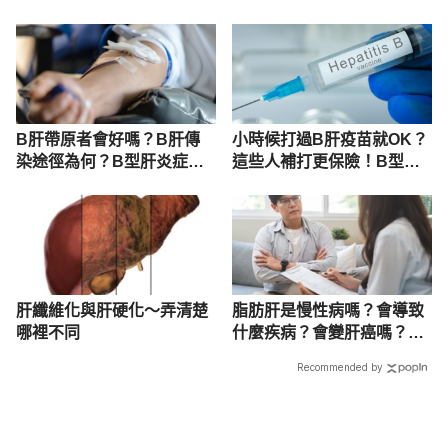
斷
B肝帶原者會好嗎？B肝傳
小時候打過B肝疫苗就OK？
染途徑為何？B型肝炎症
這些人補打更保險！B型肝
狀、治療及疫苗
炎疫苗成分、副作用、常見
問題大解惑
肝纖維化與肝硬化～弄清楚
脂肪肝是慢性病嗎？會導致
哪裡不同
什麼疾病？會變肝癌嗎？名
醫完整解說
Recommended by
載入中