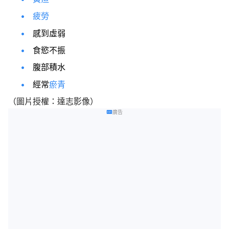
疲勞
感到虛弱
食慾不振
腹部積水
經常
瘀青
（圖片授權：達志影像）
廣告