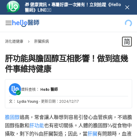
🎁 健康資訊 + 專屬好康一次擁有！立刻追蹤《Hello
醫師》LINE👆🏼
消化道健康
肝臟疾病
肝功能與膽固醇互相影響！做到這幾
件事維持健康
資料查核：
Hello 醫師
文：
Lydia Young
·
更新日期：2024/12/17
膽固醇
過高，常會讓人聯想到容易引發心血管疾病，不過膽
固醇指數和
肝功能
也有密切關係。人體的膽固醇⅓從食物中
攝取，剩下的⅔由肝臟製造；因此，當
肝臟
有問題時，血液