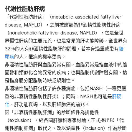
代謝性脂肪肝病
「代謝性脂肪肝病」（metabolic-associated fatty liver
disease, MAFLD），之前被歸類為非酒精性脂肪性肝病
（nonalcoholic fatty liver disease, NAFLD），它是全世
界慢性肝病的主要元兇，也是常見的肝功能障礙，全世界有
32％的人有非酒精性脂肪肝的問題，若本身過重或患有
糖
尿病
的人，罹病的機率更高。
非酒精性脂肪肝與血脂異常有關，血脂異常是指血液中的膽
固醇和類似化合物異常的疾病；也與脂肪代謝障礙有關，這
是指身體分配脂肪時缺乏規則性。
非酒精性脂肪肝包括了許多種病症，包括NASH（一種更嚴
重的非酒精性脂肪性肝炎）；同時，NASH也可能是
肝硬
化
、肝功能衰竭、以及肝細胞癌的前兆。
因「非酒精性脂肪肝病」的診斷條件為排他性
（exclusion），經各國肝膽科專家討論，正式提出以「代
謝性脂肪肝病」取代之，改以涵蓋性（inclusion）作為診斷