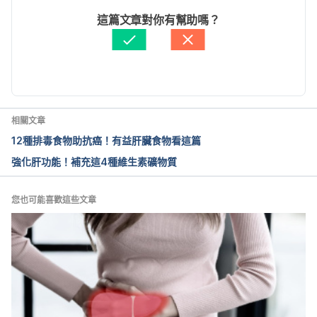
http://www.livestrong.com/article/272648-liver-
文： 
Lydia Young
這篇文章對你有幫助嗎？
function-and-cholesterol-levels/ Accessed August 
資料查核：
Hello 醫師
09, 2017
由 
張如青
 更新
肝臟–膽固醇製造工廠（肝病學術防治基金會）
https://www.liver.org.tw/journalView.php?
cat=19&sid=276&page=3 Accessed March 04, 
相關文章
2022
12種排毒食物助抗癌！有益肝臟食物看這篇
強化肝功能！補充這4種維生素礦物質
您也可能喜歡這些文章