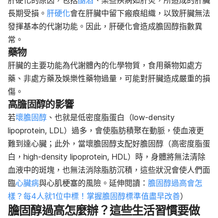
肝硬化的原因，包括
酗酒
、某些疾病如肝炎，所造成的肝臟
長期受損。
肝硬化
會在肝臟中留下瘢痕組織，以致肝臟無法
發揮基本的代謝功能。因此，肝硬化會造成膽固醇指數異
常。
藥物
肝臟的主要功能為代謝體內的化學物質，食用藥物如處方
藥、非處方藥及娛樂性藥物過量，可能對肝臟造成嚴重的損
傷。
高膽固醇的影響
若
壞膽固醇
、也就是低密度脂蛋白（low-density
lipoprotein, LDL）過多，會使脂肪積聚在動脈，使血液更
難到達心臟；此外，當壞膽固醇支配好膽固醇（高密度脂蛋
白，high-density lipoprotein, HDL）時，身體將無法清除
血液中的斑塊，也無法消除脂肪沉積，這些狀況會使人們面
臨
心臟病
與心肌梗塞的風險。延伸閱讀：
膽固醇過高會怎
樣？每4人就1位中標！掌握膽固醇標準值盡早改善
）
膽固醇過高怎麼辦？這些生活習慣要做