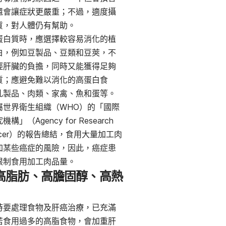
還會讓症狀更嚴重；不過，適度攝
質，對人體仍有幫助。
蛋白質時，應選擇較容易消化的植
白，例如豆製品、豆類和豆莢，不
輕肝臟的負擔，同時又能獲得足夠
質；應避免難以消化的高蛋白食
乳製品、肉類、家禽、魚和蛋等。
屬世界衛生組織（WHO）的「國際
構」（Agency for Research
ancer）的報告總結，食用大量加工肉
加某些癌症的風險，因此，癌症患
限制食用加工肉品量。
高脂肪、高膽固醇、高熱
時要處理食物及肝癌治療，已充滿
若食用過多的高脂食物，會加重肝