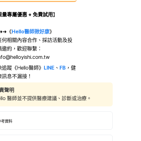
限量專屬優惠 + 免費試用
】
➜➜《
Hello醫師揪好康
》
任何相關內容合作、採訪活動及投
稿邀約，歡迎聯繫：
nfo@helloyishi.com.tw
快追蹤《Hello醫師》
LINE
、
FB
，健
康訊息不漏接！
責聲明
ello 醫師並不提供醫療建議、診斷或治療。
參考資料
 Not to Eat With Liver 
r. http://www.livestrong.com/article/329642-