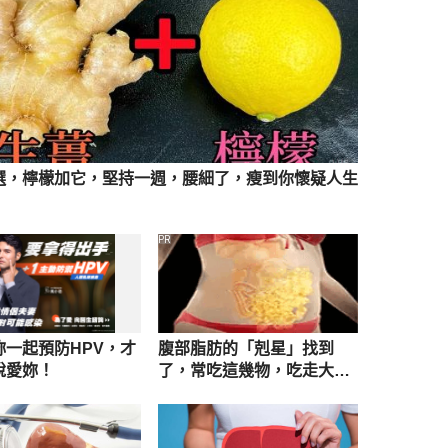
選，檸檬加它，堅持一週，腰細了，瘦到你懷疑人生
PR
妳一起預防HPV，才
腹部脂肪的「剋星」找到
說愛妳！
了，常吃這幾物，吃走大肚
囊，瘦出小蠻腰