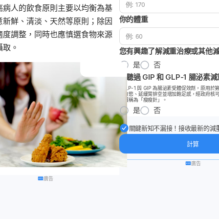
癌病人的飲食原則主要以均衡為基
你的體重
意新鮮、清淡、天然等原則；除因
適度調整，同時也應慎選食物來源
攝取。
您有興趣了解減重治療或其他
是
否
您聽過 GIP 和 GLP-1 腸泌素
*GLP-1 與 GIP 為腸泌素受體促效劑，原用
制食慾、延緩胃排空並增加飽足感，經政府核
間慣稱為「瘦瘦針」。
是
否
關鍵新知不漏接！接收最新的減
議，幫你保持最佳狀態。
計算
廣告
廣告