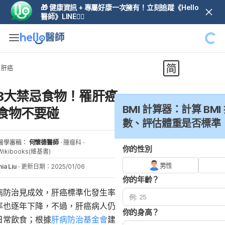
🎁 健康資訊 + 專屬好康一次擁有！立刻追蹤《Hello
醫師》LINE👆🏼
肝癌
3大禁忌食物！罹肝癌
BMI 計算器：計算 BMI
食物不要碰
數、評估體重是否標準
醫學審稿：
何懷德醫師
·
腫瘤科
·
你的性別
Wikibooks(維基書)
男性
ia Liu
·
更新日期：2025/01/06
你的年齡？
病防治見成效，肝癌標準化發生率
率也逐年下降，不過，肝癌病人仍
你的身高？
日常飲食；根據
肝病防治基金會
建