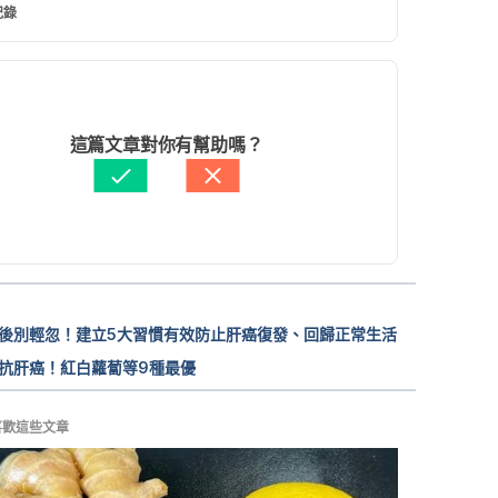
紀錄
-not-to-eat-with-liver-cancer/. Accessed 
mber 12, 2016.
現行版本
r prevention: 7 tips to reduce your 
2025/01/06
 http://www.mayoclinic.org/healthy-
文： 
Annia Liu
這篇文章對你有幫助嗎？
tyle/adult-health/in-depth/cancer-
醫學審稿：
何懷德醫師
ntion/art-20044816. Accessed September 12, 
由 
張如青
 更新
r. http://www.who.int/mediacentre/factsheet
97/en/. Accessed September 12, 2016.
後別輕忽！建立5大習慣有效防止肝癌復發、回歸正常生活
抗肝癌！紅白蘿蔔等9種最優
喜歡這些文章