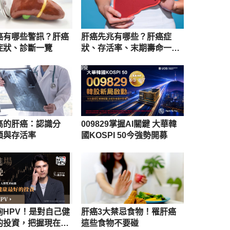
癌有哪些警訊？肝癌
肝癌先兆有哪些？肝癌症
症狀、診斷一覽
狀、存活率、末期壽命一次
看
PR
高的肝癌：認識分
009829掌握AI關鍵 大華韓
類與存活率
國KOSPI 50今強勢開募
詢HPV！是對自己健
肝癌3大禁忌食物！罹肝癌
的投資，把握現在不
這些食物不要碰