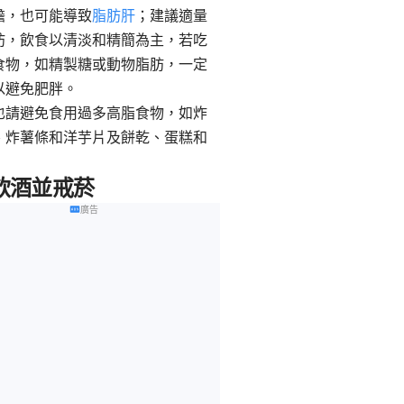
擔，也可能導致
脂肪肝
；建議適量
肪，飲食以清淡和精簡為主，若吃
食物，如精製糖或動物脂肪，一定
以避免肥胖。
也請避免食用過多高脂食物，如炸
、炸薯條和洋芋片及餅乾、蛋糕和
飲酒並戒菸
廣告