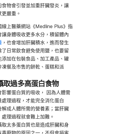
的食物會引發並加重肝臟發炎，讓
狀更嚴重。
線上醫藥網站《Medline Plus》指
會讓身體吸收更多水分，積留體內
腫
，也會增加肝臟積水，進而發生
除了日常飲食避免使用鹽，也要留
能添加在包裝食品、加工產品、罐
冷凍餐及市售的餅乾、蛋糕和派
攝取過多高蛋白食物
會影響蛋白質的吸收， 因為人體需
量處理過程，才能完全消化蛋白
分解成人體所需的營養素；當肝臟
，處理過程就會難上加難。
攝取太多蛋白質也是造成肝臟和身
有毒廢物的原因之一，不但會損害