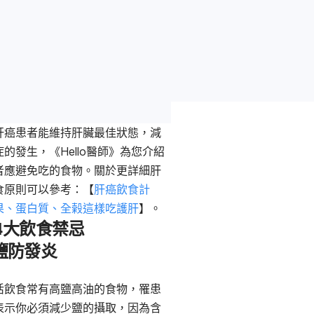
肝癌患者能維持肝臟最佳狀態，減
的發生，《Hello醫師》為您介紹
者應避免吃的食物。關於更詳細肝
食原則可以參考：【
肝癌飲食計
果、蛋白質、全榖這樣吃護肝
】。
4大飲食禁忌
鹽防發炎
活飲食常有高鹽高油的食物，罹患
表示你必須減少鹽的攝取，因為含