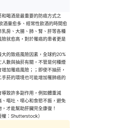
菸和喝酒是最重要的防癌方式之
因飲酒量愈多、經常性飲酒的時間愈
患乳房、大腸、肺、腎、肝等各種
風險就愈高，對於罹癌的患者更是
最大的致癌風險因素，全球約20%
亡人數與抽菸有關，不管是何種煙
會增加罹癌風險；；即使不抽菸，
二手菸的環境也可能增加罹肺癌的
會導致許多副作用，例如體重減
痛、嘔吐、噁心和食慾不振，避免
物，才能幫助肝臟完全康復！
：Shutterstock）